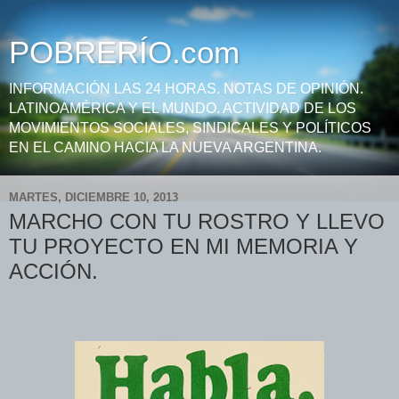
POBRERÍO.com
INFORMACIÓN LAS 24 HORAS. NOTAS DE OPINIÓN.
LATINOAMÉRICA Y EL MUNDO. ACTIVIDAD DE LOS
MOVIMIENTOS SOCIALES, SINDICALES Y POLÍTICOS
EN EL CAMINO HACIA LA NUEVA ARGENTINA.
MARTES, DICIEMBRE 10, 2013
MARCHO CON TU ROSTRO Y LLEVO
TU PROYECTO EN MI MEMORIA Y
ACCIÓN.