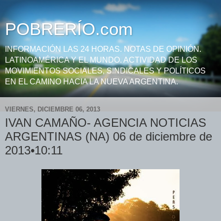
POBRERÍO.com
INFORMACIÓN LAS 24 HORAS. NOTAS DE OPINIÓN.
LATINOAMÉRICA Y EL MUNDO. ACTIVIDAD DE LOS
MOVIMIENTOS SOCIALES, SINDICALES Y POLÍTICOS
EN EL CAMINO HACIA LA NUEVA ARGENTINA.
VIERNES, DICIEMBRE 06, 2013
IVAN CAMAÑO- AGENCIA NOTICIAS
ARGENTINAS (NA) 06 de diciembre de
2013•10:11