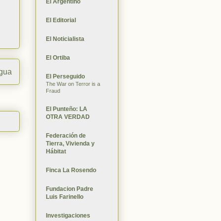
El Argentino
El Editorial
El Noticialista
El Ortiba
igua
El Perseguido
The War on Terror is a
Fraud
El Punteño: LA
OTRA VERDAD
Federación de
Tierra, Vivienda y
Hábitat
Finca La Rosendo
Fundacion Padre
Luis Farinello
Investigaciones