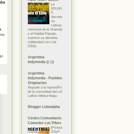
aba
La
SELVIH
P,
Secreta
ría
Latinoa
a
mericana de la Vivienda
uno
y el Habitat Popular,
expresó su absoluta
solidaridad con Luis
D'Elía
sí
Argentina
Indymedia (( i ))
Argentina
Indymedia - Pueblos
Originarios
Repudio a la represiÃ³n
de la comunidad del Lof
Lafken Winkul Mapu
Blogger Loboalpha
Centro Comunitario
Comedor Los Pibes
[Prensa
OSyP