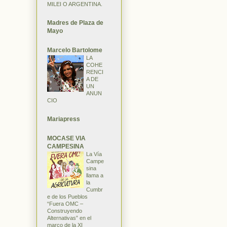
MILEI O ARGENTINA.
Madres de Plaza de
Mayo
Marcelo Bartolome
LA
COHE
RENCI
A DE
UN
ANUN
CIO
Mariapress
MOCASE VIA
CAMPESINA
La Vía
Campe
sina
llama a
la
Cumbr
e de los Pueblos
“Fuera OMC –
Construyendo
Alternativas” en el
marco de la XI