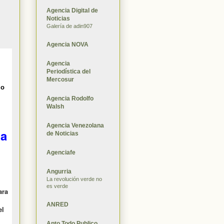
Agencia Digital de
Noticias
Galería de adin907
Agencia NOVA
Agencia
Periodística del
Mercosur
lo
Agencia Rodolfo
Walsh
o
Agencia Venezolana
la
de Noticias
Agenciafe
Angurria
La revolución verde no
es verde
ara
ANRED
el
Apto Todo Publico