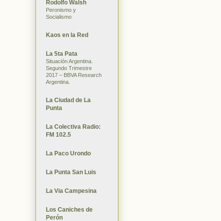
Rodolfo Walsh
Peronismo y
Socialismo
Kaos en la Red
La 5ta Pata
Situación Argentina.
Segundo Trimestre
2017 – BBVA Research
Argentina.
La Ciudad de La
Punta
La Colectiva Radio:
FM 102.5
La Paco Urondo
La Punta San Luis
La Via Campesina
Los Caniches de
Perón