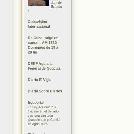
dum de
Ecuado
r
Cubavision
Internacional
De Cuba traigo un
cantar - AM 1580
Domingos de 19 a
20 hs
DERF Agencia
Federal de Noticias
Diario El Vigía
Diario Sobre Diarios
Ecoportal
La Ley Agrícola 2.0
fracasó en el Senado
tras una ajustada
discusión en el Comité
de Agricultura