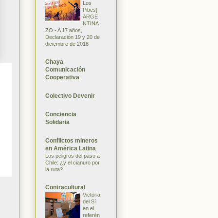
Los
Pibes]
ARGE
NTINA
ZO - A 17 años,
Declaración 19 y 20 de
diciembre de 2018
Chaya
Comunicación
Cooperativa
Colectivo Devenir
Conciencia
Solidaria
Conflictos mineros
en América Latina
Los peligros del paso a
Chile: ¿y el cianuro por
la ruta?
Contracultural
Victoria
del Sí
en el
referén