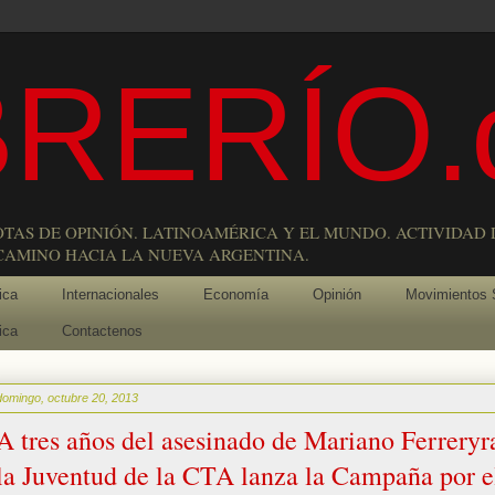
RERÍO.
OTAS DE OPINIÓN. LATINOAMÉRICA Y EL MUNDO. ACTIVIDAD 
 CAMINO HACIA LA NUEVA ARGENTINA.
ica
Internacionales
Economía
Opinión
Movimientos 
ica
Contactenos
domingo, octubre 20, 2013
A tres años del asesinado de Mariano Ferreryr
la Juventud de la CTA lanza la Campaña por e