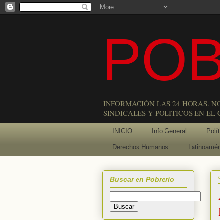
POB
INFORMACIÓN LAS 24 HORAS. N
SINDICALES Y POLÍTICOS EN EL
INICIO
Info General
Polít
Derechos Humanos
Latinoamér
Buscar en Pobrerío