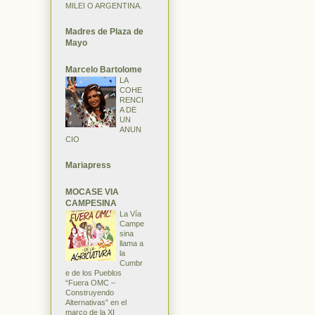
MILEI O ARGENTINA.
Madres de Plaza de
Mayo
Marcelo Bartolome
LA
COHE
RENCI
A DE
UN
ANUN
CIO
Mariapress
MOCASE VIA
CAMPESINA
La Vía
Campe
sina
llama a
la
Cumbr
e de los Pueblos
“Fuera OMC –
Construyendo
Alternativas” en el
marco de la XI