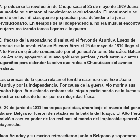
Al producirse la revolución de Chuquisaca el 25 de mayo de 1809 Juana 
su marido se sumaron al movimiento revolucionario. El matrimonio se
enroló en las milicias que se preparaban para defender a la junta
revolucionario. En tiempos de la independencia, no era inusual encontra
mujeres realizando tareas ligadas a la guerra.
El fracaso de la asonada no disminuyó el fervor de Azurduy. Luego de
producirse la revolución en Buenos Aires el 25 de mayo de 1810 llegó al
Alto Perú un ejército comandado por el general Antonio González Balcar
Los Azurduy apoyaron al nuevo gobierno patriota y reclutaron a cientos
lugareños para defender la selva que rodea a Chuquisaca del avance
realista.
Las crónicas de la época relatan el terrible sacrificio que hizo Juana
Azurduy por la independencia. Por causa de la guerra, vio morir a sus
cuatro hijos. Aun estando embarazada, siguió participando de la lucha s
mostrar señales de temor por su integridad física.
El 20 de junio de 1811 las tropas patriotas, ahora bajo el mando del gene
Manuel Belgrano, fueron derrotadas en la batalla de Huaqui. El Alto Perú
volvió a caer en poder de los realistas al mando del implacable general 
Goyeneche.
Juan Azurduy y su marido retrocedieron junto a Belgrano y soportaron