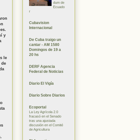
dum de
Ecuado
r
aron
Cubavision
on
Internacional
les.
í y
De Cuba traigo un
a
cantar - AM 1580
Domingos de 19 a
20 hs
s le
e de
DERF Agencia
ida
Federal de Noticias
Diario El Vigía
Diario Sobre Diarios
to
Ecoportal
sta
La Ley Agrícola 2.0
fracasó en el Senado
tras una ajustada
es
discusión en el Comité
de Agricultura
,