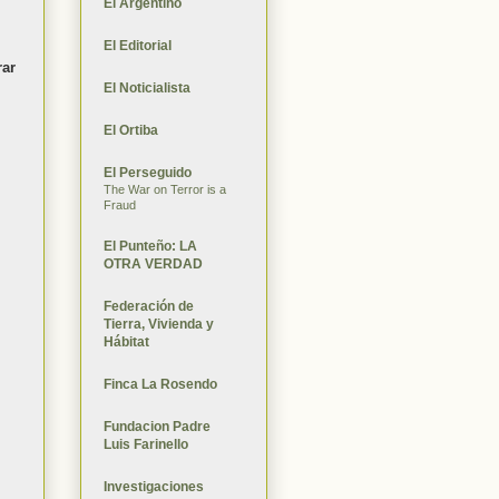
El Argentino
El Editorial
rar
El Noticialista
El Ortiba
El Perseguido
The War on Terror is a
Fraud
El Punteño: LA
OTRA VERDAD
Federación de
Tierra, Vivienda y
Hábitat
Finca La Rosendo
Fundacion Padre
Luis Farinello
Investigaciones