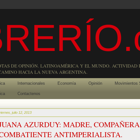
RERÍO.
OTAS DE OPINIÓN. LATINOAMÉRICA Y EL MUNDO. ACTIVIDAD 
 CAMINO HACIA LA NUEVA ARGENTINA.
ica
Internacionales
Economía
Opinión
Movimientos 
ica
Contactenos
viernes, julio 12, 2013
JUANA AZURDUY: MADRE, COMPAÑERA
COMBATIENTE ANTIMPERIALISTA.