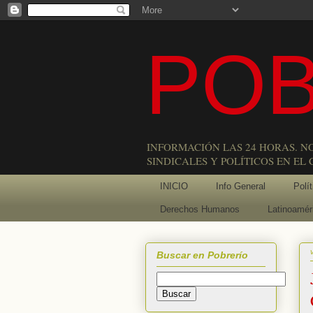
POB
INFORMACIÓN LAS 24 HORAS. N
SINDICALES Y POLÍTICOS EN EL
INICIO
Info General
Polít
Derechos Humanos
Latinoamér
Buscar en Pobrerío