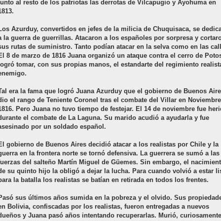
junto al resto de los patriotas las derrotas de Vilcapugio y Ayohuma en
1813.
Los Azurduy, convertidos en jefes de la milicia de Chuquisaca, se dedic
a la guerra de guerrillas. Atacaron a los españoles por sorpresa y cortar
sus rutas de suministro. Tanto podían atacar en la selva como en las cal
El 8 de marzo de 1816 Juana organizó un ataque contra el cerro de Potos
logró tomar, con sus propias manos, el estandarte del regimiento realist
enemigo.
Tal era la fama que logró Juana Azurduy que el gobierno de Buenos Aire
dio el rango de Teniente Coronel tras el combate del Villar en Noviembr
1816. Pero Juana no tuvo tiempo de festejar. El 14 de noviembre fue her
durante el combate de La Laguna. Su marido acudió a ayudarla y fue
asesinado por un soldado español.
El gobierno de Buenos Aires decidió atacar a los realistas por Chile y la
guerra en la frontera norte se tornó defensiva. La guerrera se sumó a las
fuerzas del salteño Martín Miguel de Güemes. Sin embargo, el nacimien
de su quinto hijo la obligó a dejar la lucha. Para cuando volvió a estar li
para la batalla los realistas se batían en retirada en todos los frentes.
Pasó sus últimos años sumida en la pobreza y el olvido. Sus propiedad
en Bolivia, confiscadas por los realistas, fueron entregadas a nuevos
dueños y Juana pasó años intentando recuperarlas. Murió, curiosamente