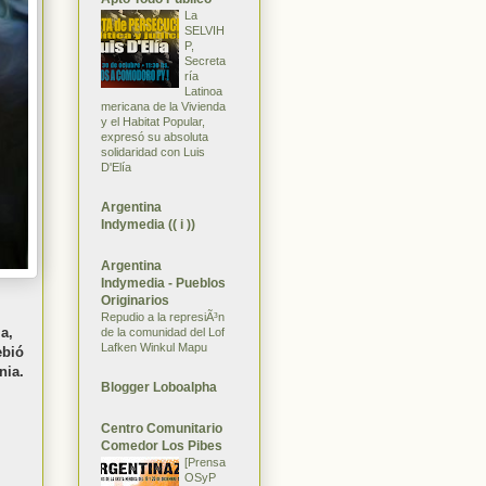
La
SELVIH
P,
Secreta
ría
Latinoa
mericana de la Vivienda
y el Habitat Popular,
expresó su absoluta
solidaridad con Luis
D'Elía
Argentina
Indymedia (( i ))
Argentina
Indymedia - Pueblos
Originarios
Repudio a la represiÃ³n
a,
de la comunidad del Lof
Lafken Winkul Mapu
ebió
nia.
Blogger Loboalpha
Centro Comunitario
Comedor Los Pibes
[Prensa
OSyP