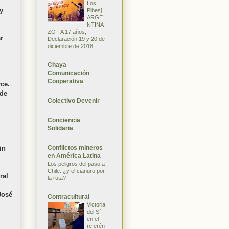
Los
y
Pibes]
ARGE
NTINA
ZO - A 17 años,
r
Declaración 19 y 20 de
diciembre de 2018
Chaya
Comunicación
Cooperativa
ce.
 de
Colectivo Devenir
Conciencia
Solidaria
Conflictos mineros
in
en América Latina
Los peligros del paso a
Chile: ¿y el cianuro por
ral
la ruta?
José
Contracultural
Victoria
del Sí
en el
referén