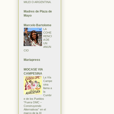
MILEI O ARGENTINA.
Madres de Plaza de
Mayo
Marcelo Bartolome
LA
COHE
RENCI
A DE
UN
ANUN
CIO
Mariapress
MOCASE VIA
CAMPESINA
La Vía
Campe
sina
llama a
la
Cumbr
e de los Pueblos
“Fuera OMC –
Construyendo
Alternativas” en el
marco de la XI