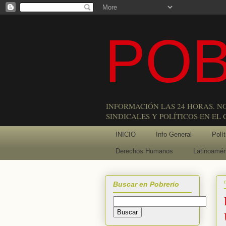
POB
INFORMACIÓN LAS 24 HORAS. N
SINDICALES Y POLÍTICOS EN EL
INICIO
Info General
Polít
Derechos Humanos
Latinoamér
Buscar en Pobrerío