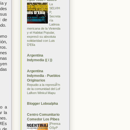
ía y
La
ades
SELVIH
P,
 sus
Secreta
l de
ría
Latinoa
ndo.
mericana de la Vivienda
y el Habitat Popular,
como
expresó su absoluta
solidaridad con Luis
ión,
D'Elía
ros.
ones
Argentina
unas
Indymedia (( i ))
uyen
adas
Argentina
Indymedia - Pueblos
Originarios
Repudio a la represiÃ³n
de la comunidad del Lof
Lafken Winkul Mapu
Blogger Loboalpha
lo a
r la
Centro Comunitario
nes.
Comedor Los Pibes
yMEs
[Prensa
OSyP
s de