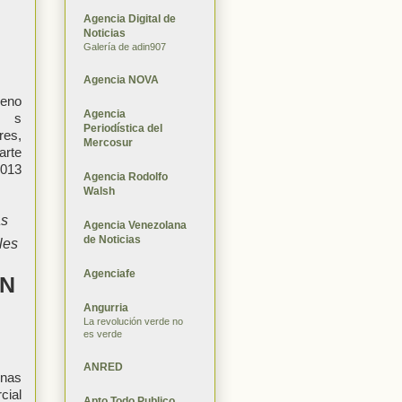
Agencia Digital de
Noticias
Galería de adin907
Agencia NOVA
eno
Agencia
s
Periodística del
res,
Mercosur
arte
2013
Agencia Rodolfo
Walsh
as
Agencia Venezolana
de Noticias
les
Agenciafe
AN
Angurria
La revolución verde no
es verde
ANRED
nas
cial
Apto Todo Publico