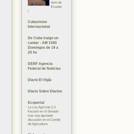
dum de
Ecuado
r
Cubavision
Internacional
De Cuba traigo un
cantar - AM 1580
Domingos de 19 a
20 hs
DERF Agencia
Federal de Noticias
Diario El Vigía
Diario Sobre Diarios
Ecoportal
La Ley Agrícola 2.0
fracasó en el Senado
tras una ajustada
discusión en el Comité
de Agricultura