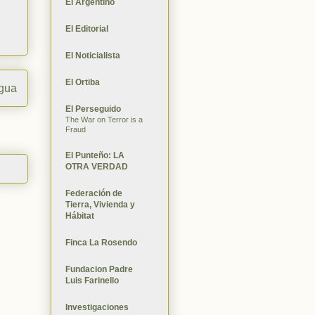
El Argentino
El Editorial
El Noticialista
El Ortiba
igua
El Perseguido
The War on Terror is a
Fraud
El Punteño: LA
OTRA VERDAD
Federación de
Tierra, Vivienda y
Hábitat
Finca La Rosendo
Fundacion Padre
Luis Farinello
Investigaciones