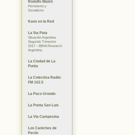
Rodolfo Walsh
Peronismo y
Socialismo
Kaos en la Red
La 5ta Pata
Situación Argentina.
Segundo Trimestre
2017 – BBVA Research
Argentina.
La Ciudad de La
Punta
La Colectiva Radio:
FM 102.5
La Paco Urondo
La Punta San Luis
La Via Campesina
Los Caniches de
Perón