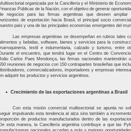
Multisectorial organizada por la Cancillería y el Ministerio de Econom
Finanzas Públicas de la Nación, con el objetivo de generar oportunid
de negocios para las firmas argentinas que deseen ampliar
horizontes de exportación hacia Brasil, el principal socio comercia
nuestro país y una de las principales economías emergentes del mu
Las empresas argentinas se desempeñan en rubros tales 
alimentos y bebidas, software, bienes y servicios para la construcc
marroquinería, textil e indumentaria, calzado y turismo, entre ot
Durante el encuentro, que tendrá lugar en el Centro de Convenci
João Carlos Paes Mendonça, las firmas nacionales mantendrán 
550 reuniones de negocios con 150 contrapartes brasileñas que incl
distribuidores, comercializadores, importadores y empresas interes
en adquirir los productos y servicios argentinos.
Crecimiento de las exportaciones argentinas a Brasil
Con esta misión comercial multisectorial se apunta no so
seguir impulsando esta tendencia al alza sino también a incrementa
proporción de productos manufacturados dentro de las exportacio
De esta manera, la Cancillería argentina contribuye a que las P
manufactureras nacionales accedan a más y mejores oportunidade