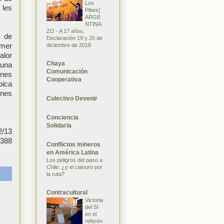
Los
 les
Pibes]
ARGE
NTINA
ZO - A 17 años,
I de
Declaración 19 y 20 de
imer
diciembre de 2018
alor
Chaya
 una
Comunicación
ones
Cooperativa
bica
ones
Colectivo Devenir
Conciencia
Solidaria
2/13
7388
Conflictos mineros
en América Latina
Los peligros del paso a
Chile: ¿y el cianuro por
la ruta?
Contracultural
Victoria
del Sí
en el
referén