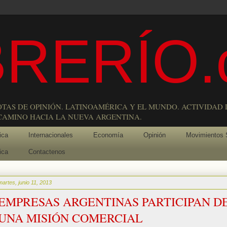
RERÍO.
OTAS DE OPINIÓN. LATINOAMÉRICA Y EL MUNDO. ACTIVIDAD 
 CAMINO HACIA LA NUEVA ARGENTINA.
ica
Internacionales
Economía
Opinión
Movimientos 
ica
Contactenos
martes, junio 11, 2013
EMPRESAS ARGENTINAS PARTICIPAN D
UNA MISIÓN COMERCIAL