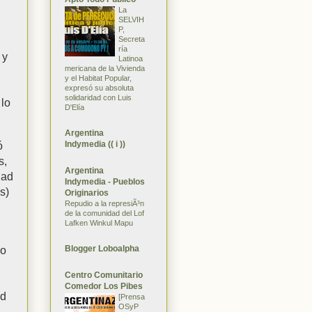
La
SELVIH
P,
Secreta
ría
 y
Latinoa
mericana de la Vivienda
y el Habitat Popular,
expresó su absoluta
solidaridad con Luis
 lo
D'Elía
Argentina
Indymedia (( i ))
ó
s,
Argentina
dad
Indymedia - Pueblos
s)
Originarios
Repudio a la represiÃ³n
de la comunidad del Lof
Lafken Winkul Mapu
Blogger Loboalpha
do
Centro Comunitario
Comedor Los Pibes
ad
[Prensa
OSyP