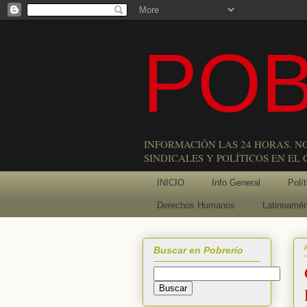
POB
INFORMACIÓN LAS 24 HORAS. N
SINDICALES Y POLÍTICOS EN EL
INICIO
Info General
Polít
Derechos Humanos
Latinoamér
Buscar en Pobrerío