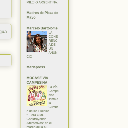
MILEI O ARGENTINA.
Madres de Plaza de
Mayo
Marcelo Bartolome
igua
LA
COHE
RENCI
A DE
UN
ANUN
CIO
Mariapress
MOCASE VIA
CAMPESINA
La Vía
Campe
sina
llama a
la
Cumbr
e de los Pueblos
“Fuera OMC –
Construyendo
Alternativas” en el
marco de la XI