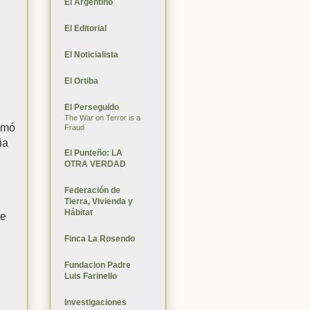
El Argentino
El Editorial
.
El Noticialista
El Ortiba
El Perseguido
The War on Terror is a
sumó
Fraud
ia
El Punteño: LA
OTRA VERDAD
Federación de
Tierra, Vivienda y
Hábitat
te
Finca La Rosendo
Fundacion Padre
Luis Farinello
Investigaciones