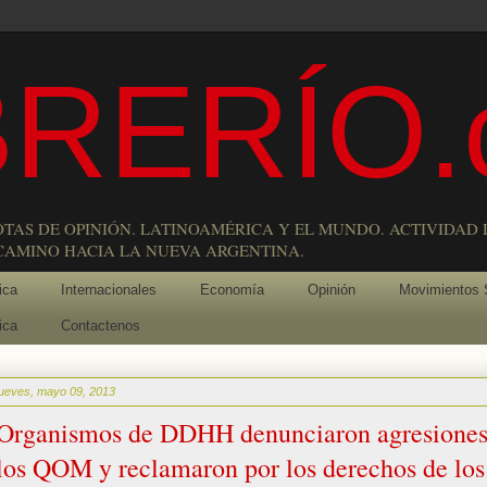
RERÍO.
OTAS DE OPINIÓN. LATINOAMÉRICA Y EL MUNDO. ACTIVIDAD 
 CAMINO HACIA LA NUEVA ARGENTINA.
ica
Internacionales
Economía
Opinión
Movimientos 
ica
Contactenos
jueves, mayo 09, 2013
Organismos de DDHH denunciaron agresiones
los QOM y reclamaron por los derechos de los