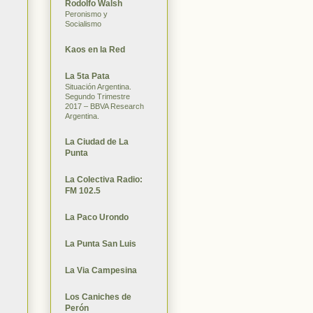
Rodolfo Walsh
Peronismo y
Socialismo
Kaos en la Red
La 5ta Pata
Situación Argentina.
Segundo Trimestre
2017 – BBVA Research
Argentina.
La Ciudad de La
Punta
La Colectiva Radio:
FM 102.5
La Paco Urondo
La Punta San Luis
La Via Campesina
Los Caniches de
Perón