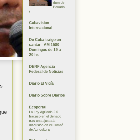
dum de
Ecuado
r
Cubavision
Internacional
De Cuba traigo un
cantar - AM 1580
Domingos de 19 a
20 hs
DERF Agencia
Federal de Noticias
Diario El Vigía
us
Diario Sobre Diarios
Ecoportal
 que
La Ley Agrícola 2.0
fracasó en el Senado
tras una ajustada
discusión en el Comité
de Agricultura