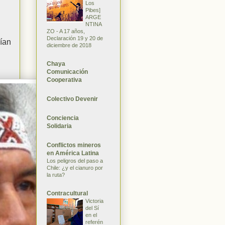
Los
Pibes]
ARGE
NTINA
ZO - A 17 años,
Declaración 19 y 20 de
nían
diciembre de 2018
Chaya
Comunicación
Cooperativa
Colectivo Devenir
Conciencia
Solidaria
Conflictos mineros
en América Latina
Los peligros del paso a
Chile: ¿y el cianuro por
la ruta?
Contracultural
Victoria
del Sí
en el
referén