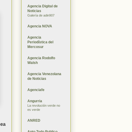
Agencia Digital de
Noticias
Galería de adin907
Agencia NOVA
Agencia
Periodística del
Mercosur
Agencia Rodolfo
Walsh
Agencia Venezolana
de Noticias
Agenciafe
Angurria
La revolución verde no
es verde
ANRED
nea
Apto Todo Publico