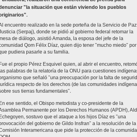
denunciar "la situación que están viviendo los pueblos
originarios".
Al encuentro realizado en la sede porteña de la Servicio de Paz
Justicia (Serpaj), donde se pidió al gobierno federal retomar la
mesa de diálogo, asistió Amanda, la esposa del jefe de la
comunidad Qom Félix Díaz, quien dijo tener "mucho miedo" por
que pudiera pasarle a su familia.
Fue el propio Pérez Esquivel quien, al abrir el encuentro, retom
las palabras de la relatoría de la ONU para cuestiones indígena
organismo que señaló "una preocupación por la falta de seguri
jurídica respecto de los derechos (de las comunidades indígena
sobre sus tierras fundamentales".
En ese sentido, el Obispo metodista y co-presidente de la
Asamblea Permanente por los Derechos Humanos (APDH), Al
Echegoyen, sostuvo que el ataque a los hijos Díaz es "una
provocación del gobierno de Gildo Insfran" a la resolución de la
Comisión Interamericana que pide la protección de la comunid
QOM.