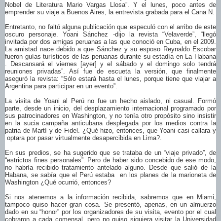
Nobel de Literatura Mario Vargas Llosa”. Y el lunes, poco antes de
emprender su viaje a Buenos Aires, la entrevista grabada para el Cana N.
Entretanto, no faltó alguna publicación que especuló con el arribo de este
oscuro personaje. Yoani Sánchez -dijo la revista “Velaverde”, “llegó
invitada por dos amigas peruanas a las que conoció en Cuba, en el 2009.
La amistad nace debido a que Sánchez y su esposo Reynaldo Escobar
fueron guías turísticos de las peruanas durante su estadía en La Habana
. Descansará el viernes [ayer] y el sábado y el domingo solo tendrá
reuniones privadas”. Así fue de escueta la versión, que finalmente
aseguró la revista: “Sólo estará hasta el lunes, porque tiene que viajar a
Argentina para participar en un evento”.
La visita de Yoani al Perú no fue un hecho aislado, ni casual. Formó
parte, desde un inicio, del desplazamiento internacional programado por
sus patrocinadores en Washington, y no tenía otro propósito sino insistir
en la sucia campaña anticubana desplegada por los medios contra la
patria de Martí y de Fidel. ¿Qué hizo, entonces, que Yoani casi callara y
optara por pasar virtualmente desapercibida en Lima?.
En sus predios, se ha sugerido que se trataba de un “viaje privado”, de
“estrictos fines personales”. Pero de haber sido concebido de ese modo,
no habría recibido tratamiento antelado alguno. Desde que salió de la
Habana, se sabía que el Perú estaba en los planes de la marioneta de
Washington ¿Qué ocurrió, entonces?
Si nos atenemos a la información recibida, sabremos que en Miami,
tampoco quiso hacer gran cosa. Se presentó, apenas, en un almuerzo
dado en su “honor” por los organizadores de su visita, evento por el cual
cobraron a cada comensal, pero no quiso siquiera visitar la Universidad