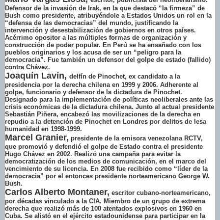
Defensor de la invasión de Irak, en la que destacó “la firmeza” de
Bush como presidente, atribuyéndole a Estados Unidos un rol en la
“defensa de las democracias” del mundo, justificando la
intervención y desestabilización de gobiernos en otros países.
Acérrimo opositor a las múltiples formas de organización y
construcción de poder popular. En Perú se ha ensañado con los
pueblos originarios y los acusa de ser un “peligro para la
democracia”. Fue también un defensor del golpe de estado (fallido)
contra Chávez.
Joaquín Lavín,
delfín de Pinochet, ex candidato a la
presidencia por la derecha chilena en 1999 y 2006. Adherente al
golpe, funcionario y defensor de la dictadura de Pinochet.
Designado para la implementación de políticas neoliberales ante las
crisis económicas de la dictadura chilena. Junto al actual presidente
Sebastián Piñera, encabezó las movilizaciones de la derecha en
repudio a la detención de Pinochet en Londres por delitos de lesa
humanidad en 1998-1999.
Marcel Granier,
presidente de la emisora venezolana RCTV,
que promovió y defendió el golpe de Estado contra el presidente
Hugo Chávez en 2002. Realizó una campaña para evitar la
democratización de los medios de comunicación, en el marco del
vencimiento de su licencia. En 2008 fue recibido como “líder de la
democracia” por el entonces presidente norteamericano George W.
Bush.
Carlos Alberto Montaner,
escritor cubano-norteamericano,
por décadas vinculado a la CIA. Miembro de un grupo de extrema
derecha que realizó más de 100 atentados explosivos en 1960 en
Cuba. Se alistó en el ejército estadounidense para participar en la