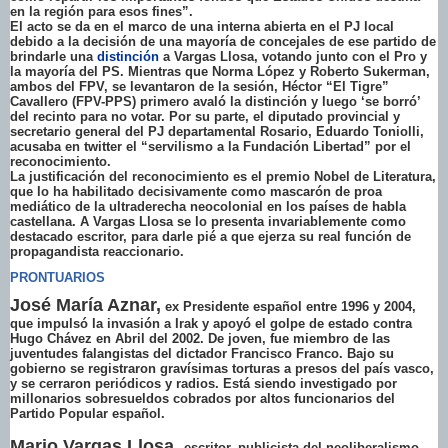
en la región para esos fines”.
El acto se da en el marco de una interna abierta en el PJ local
debido a la decisión de una mayoría de concejales de ese partido de
brindarle una
distinción
a Vargas Llosa, votando junto con el Pro y
la mayoría del PS. Mientras que Norma López y Roberto Sukerman,
ambos del FPV, se levantaron de la sesión, Héctor “El Tigre”
Cavallero (FPV-PPS) primero avaló la distinción y luego ‘se borró’
del recinto para no votar. Por su parte, el diputado provincial y
secretario general del PJ departamental Rosario, Eduardo Toniolli,
acusaba en twitter el “servilismo a la Fundación Libertad” por el
reconocimiento.
La justificación del reconocimiento es el premio Nobel de Literatura,
que lo ha habilitado decisivamente como mascarón de proa
mediático de la ultraderecha neocolonial en los países de habla
castellana. A Vargas Llosa se lo presenta invariablemente como
destacado escritor, para darle pié a que ejerza su real función de
propagandista reaccionario.
PRONTUARIOS
José María Aznar,
ex Presidente español entre 1996 y 2004,
que impulsó la invasión a Irak y apoyó el golpe de estado contra
Hugo Chávez en Abril del 2002. De joven, fue miembro de las
juventudes falangistas del dictador Francisco Franco. Bajo su
gobierno se registraron gravísimas torturas a presos del país vasco,
y se cerraron periódicos y radios. Está siendo investigado por
millonarios sobresueldos cobrados por altos funcionarios del
Partido Popular español.
Mario Vargas Llosa,
escritor, publicista del neoliberalismo.