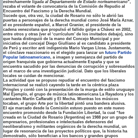
estrechamente ligada al Departamento de Estado norteamericano
”,
rezaba el volante de convocatoria de la Comisión de Repudio al
Encuentro del Fascismo y la Derecha Mundial.
Sucede que, otra vez, la ciudad de Rosario no sólo le abrió las
puertas a personajes de la derecha mundial como José María Aznar,
el ex presidente español, a Marcel Granier, el presidente de la
cadena venezolana que propulsó el fallido golpe a Chávez en 2002,
entre otros y otras (
ver el ‘currículum’ de los invitados debajo
), sino
que hasta distinguió de la mano del Concejo Municipal y por
iniciativa del concejal Diego Giulliano al ex candidato a presidente
de Perú y escritor anti indigenista Mario Vargas Llosa. Justamente,
el cónclave reaccionario es el elegido para lanzar un
futuro Partido
Popular latinoamericano
, a imagen y semejanza del partido de
origen franquista que gobierna actualmente España y que se
encuentra sacudido por las denuncias de corrupción y sobresueldos
en el marco de una investigación judicial. Dato que los liberales
locales se cuidan de mencionar.
La actividad que se propuso repudiar el encuentro del fascismo
internacional se realizó cayendo la tarde en la céntrica plaza
Pringles y contó con la presentación de la murga de estilo uruguayo
Mal Ejemplo, el grupo de música latinoamericana La Rayadora y los
cantantes Martín Caffaratti y El Mecha. Mientras los músicos
tocaban, el grupo Arte por la libertad pintó una bandera alusiva.
El eje marcado desde la Comisión estuvo puesto en este nuevo
encuentro promovido desde la Fundación Libertad, la cual “fue
creada en la Ciudad de Rosario (Argentina) en 1988 por un grupo de
empresarios, profesionales e intelectuales defensores del
neoliberalismo y militantes orgánicos de la derecha mundial, un
lugar de resonancia de las proyectos políticos que, la historia ha
demostrado, sólo benefician a los bancos y grandes grupos