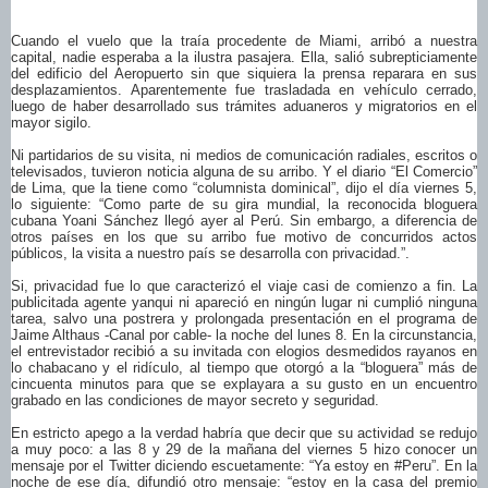
Cuando el vuelo que la traía procedente de Miami, arribó a nuestra
capital, nadie esperaba a la ilustra pasajera. Ella, salió subrepticiamente
del edificio del Aeropuerto sin que siquiera la prensa reparara en sus
desplazamientos. Aparentemente fue trasladada en vehículo cerrado,
luego de haber desarrollado sus trámites aduaneros y migratorios en el
mayor sigilo.
Ni partidarios de su visita, ni medios de comunicación radiales, escritos o
televisados, tuvieron noticia alguna de su arribo. Y el diario “El Comercio”
de Lima, que la tiene como “columnista dominical”, dijo el día viernes 5,
lo siguiente: “Como parte de su gira mundial, la reconocida bloguera
cubana Yoani Sánchez llegó ayer al Perú. Sin embargo, a diferencia de
otros países en los que su arribo fue motivo de concurridos actos
públicos, la visita a nuestro país se desarrolla con privacidad.”.
Si, privacidad fue lo que caracterizó el viaje casi de comienzo a fin. La
publicitada agente yanqui ni apareció en ningún lugar ni cumplió ninguna
tarea, salvo una postrera y prolongada presentación en el programa de
Jaime Althaus -Canal por cable- la noche del lunes 8. En la circunstancia,
el entrevistador recibió a su invitada con elogios desmedidos rayanos en
lo chabacano y el ridículo, al tiempo que otorgó a la “bloguera” más de
cincuenta minutos para que se explayara a su gusto en un encuentro
grabado en las condiciones de mayor secreto y seguridad.
En estricto apego a la verdad habría que decir que su actividad se redujo
a muy poco: a las 8 y 29 de la mañana del viernes 5 hizo conocer un
mensaje por el Twitter diciendo escuetamente: “Ya estoy en #Peru”. En la
noche de ese día, difundió otro mensaje: “estoy en la casa del premio