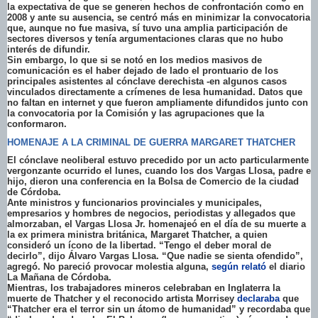
la expectativa de que se generen hechos de confrontación como en
2008 y ante su ausencia, se centró más en minimizar la convocatoria
que, aunque no fue masiva, sí tuvo una amplia participación de
sectores diversos y tenía argumentaciones claras que no hubo
interés de difundir.
Sin embargo, lo que si se notó en los medios masivos de
comunicación es el haber dejado de lado el prontuario de los
principales asistentes al cónclave derechista -en algunos casos
vinculados directamente a crímenes de lesa humanidad. Datos que
no faltan en internet y que fueron ampliamente difundidos junto con
la convocatoria por la Comisión y las agrupaciones que la
conformaron.
HOMENAJE A LA CRIMINAL DE GUERRA MARGARET THATCHER
El cónclave neoliberal estuvo precedido por un acto particularmente
vergonzante ocurrido el lunes, cuando los dos Vargas Llosa, padre e
hijo, dieron una conferencia en la Bolsa de Comercio de la ciudad
de Córdoba.
Ante ministros y funcionarios provinciales y municipales,
empresarios y hombres de negocios, periodistas y allegados que
almorzaban, el Vargas Llosa Jr. homenajeó en el día de su muerte a
la ex primera ministra británica, Margaret Thatcher, a quien
consideró un ícono de la libertad. “Tengo el deber moral de
decirlo”, dijo Álvaro Vargas Llosa. “Que nadie se sienta ofendido”,
agregó. No pareció provocar molestia alguna,
según relató
el diario
La Mañana de Córdoba.
Mientras, los trabajadores mineros celebraban en Inglaterra la
muerte de Thatcher y el reconocido artista Morrisey
declaraba
que
“Thatcher era el terror sin un átomo de humanidad” y recordaba que