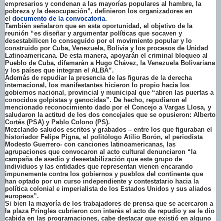
empresarios y condenan a las mayorías populares al hambre, la
pobreza y la desocupación”, definieron los organizadores en
el
documento de la convocatoria
.
También señalaron que en esta oportunidad, el objetivo de la
reunión “es diseñar y argumentar políticas que socaven y
desestabilicen lo conseguido por el movimiento popular y lo
construido por Cuba, Venezuela, Bolivia y los procesos de Unidad
Latinoamericana. De esta manera, apoyarán el criminal bloqueo al
Pueblo de Cuba, difamarán a Hugo Chávez, la Venezuela Bolivariana
y los países que integran el ALBA”.
Además de repudiar la presencia de las figuras de la derecha
internacional, los manifestantes hicieron lo propio hacia los
gobiernos nacional, provincial y municipal que “abren las puertas a
conocidos golpistas y genocidas”. De hecho, repudiaron el
mencionado reconocimiento dado por el Concejo a Vargas Llosa, y
saludaron la actitud de los dos concejales que se opusieron: Alberto
Cortés (PSA) y Pablo Colono (PS).
Mezclando saludos escritos y grabados – entre los que figuraban el
historiador Felipe Pigna, el politólogo Atilio Borón, el periodista
Modesto Guerrero- con canciones latinoamericanas, las
agrupaciones que convocaron al acto cultural denunciaron “la
campaña de asedio y desestabilización que este grupo de
individuos y las entidades que representan vienen encarando
impunemente contra los gobiernos y pueblos del continente que
han optado por un curso independiente y contestatario hacia la
política colonial e imperialista de los Estados Unidos y sus aliados
europeos”.
Si bien la mayoría de los trabajadores de prensa que se acercaron a
la plaza Pringles cubrieron con interés el acto de repudio y se le dio
cabida en las programaciones, cabe destacar que existió en alguno