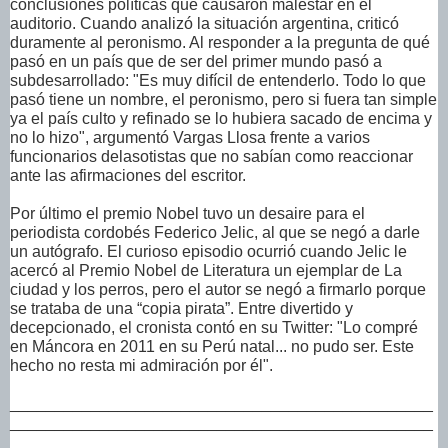
conclusiones políticas que causaron malestar en el
auditorio. Cuando analizó la situación argentina, criticó
duramente al peronismo. Al responder a la pregunta de qué
pasó en un país que de ser del primer mundo pasó a
subdesarrollado: "Es muy difícil de entenderlo. Todo lo que
pasó tiene un nombre, el peronismo, pero si fuera tan simple
ya el país culto y refinado se lo hubiera sacado de encima y
no lo hizo", argumentó Vargas Llosa frente a varios
funcionarios delasotistas que no sabían como reaccionar
ante las afirmaciones del escritor.
Por último el premio Nobel tuvo un desaire para el
periodista cordobés Federico Jelic, al que se negó a darle
un autógrafo. El curioso episodio ocurrió cuando Jelic le
acercó al Premio Nobel de Literatura un ejemplar de La
ciudad y los perros, pero el autor se negó a firmarlo porque
se trataba de una “copia pirata”. Entre divertido y
decepcionado, el cronista contó en su Twitter: "Lo compré
en Máncora en 2011 en su Perú natal... no pudo ser. Este
hecho no resta mi admiración por él".
_______________________________________________
_______________________________________________
_______________________________________________