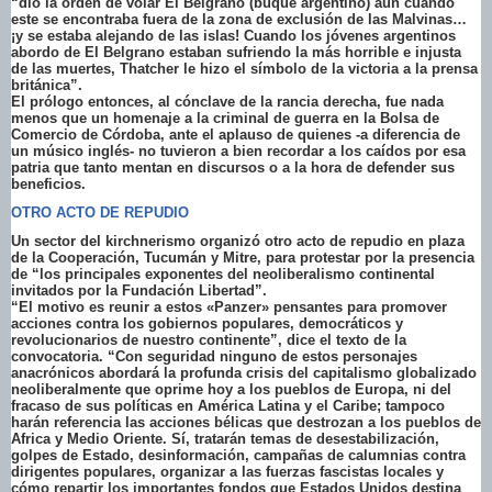
“dio la orden de volar El Belgrano (buque argentino) aún cuando
este se encontraba fuera de la zona de exclusión de las Malvinas…
¡y se estaba alejando de las islas! Cuando los jóvenes argentinos
abordo de El Belgrano estaban sufriendo la más horrible e injusta
de las muertes, Thatcher le hizo el símbolo de la victoria a la prensa
británica”.
El prólogo entonces, al cónclave de la rancia derecha, fue nada
menos que un homenaje a la criminal de guerra en la Bolsa de
Comercio de Córdoba, ante el aplauso de quienes -a diferencia de
un músico inglés- no tuvieron a bien recordar a los caídos por esa
patria que tanto mentan en discursos o a la hora de defender sus
beneficios.
OTRO ACTO DE REPUDIO
Un sector del kirchnerismo organizó otro acto de repudio en plaza
de la Cooperación, Tucumán y Mitre, para protestar por la presencia
de “los principales exponentes del neoliberalismo continental
invitados por la Fundación Libertad”.
“El motivo es reunir a estos «Panzer» pensantes para promover
acciones contra los gobiernos populares, democráticos y
revolucionarios de nuestro continente”, dice el texto de la
convocatoria. “Con seguridad ninguno de estos personajes
anacrónicos abordará la profunda crisis del capitalismo globalizado
neoliberalmente que oprime hoy a los pueblos de Europa, ni del
fracaso de sus políticas en América Latina y el Caribe; tampoco
harán referencia las acciones bélicas que destrozan a los pueblos de
Africa y Medio Oriente. Sí, tratarán temas de desestabilización,
golpes de Estado, desinformación, campañas de calumnias contra
dirigentes populares, organizar a las fuerzas fascistas locales y
cómo repartir los importantes fondos que Estados Unidos destina