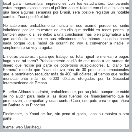
local para intercambiar impresiones con los estudiantes. Comparando
estas magras exposiciones al público con el talante con el que iniciara su
gira hace algunas semanas por Brasil, será posible registrar un notable
cambio: Yoani perdió el brío.
No sabremos probablemente nunca si eso ocurrió porque se sintió
intimidada por las muestras de repudio que recibió en todas partes -y
también aquí-; o si se debió a una conclusión más bien pragmática a la
que arribó ella misma en sus reflexiones más íntimas: no debo hacer
nada porque igual habrá de ocurrir: no voy a convencer a nadie, y
simplemente se voy a agotar.
En otras palabras: ¿para qué trabajo, si, total, igual le me van a pagar,
haga o no mi tarea? Probablemente aludió de ese modo a las sumas de
dinero que recibe por parte de poderosos auspiciadores. El diario “La
Primera” recordó que Yoani obtuvo más de 30 premios internacionales
que le permitieron recaudar más de 400 mil dólares, al tiempo que recibe
mensualmente más de 6,000 dólares otorgados por la Sociedad
Interamericana de Prensa.
El señor Althaus lo admiró, probablemente, por su plata, aunque se cuidó
de no aludir para nada a las ricas fuentes de financiamiento que la
promueven, acompañan y usan contra Cuba, ese país para el que añora
un Batista o un Pinochet.
Finalmente, la Yoani se fue, sin pena ni gloria, con su música a otra
parte.
fuente: web Mariátegui