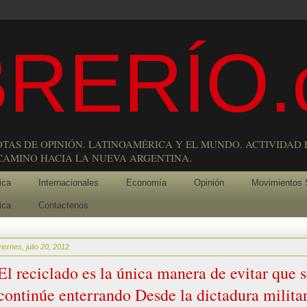
RERÍO.
OTAS DE OPINIÓN. LATINOAMÉRICA Y EL MUNDO. ACTIVIDAD 
 CAMINO HACIA LA NUEVA ARGENTINA.
ica
Internacionales
Economía
Opinión
Movimientos 
ica
Contactenos
viernes, julio 20, 2012
El reciclado es la única manera de evitar que 
continúe enterrando Desde la dictadura milita