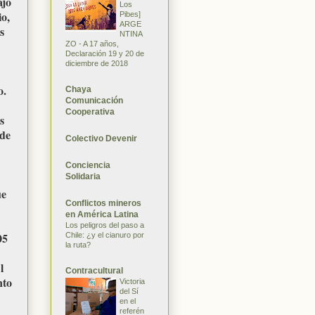
ajo
Los
io,
Pibes]
ARGE
s
NTINA
ZO - A 17 años,
Declaración 19 y 20 de
diciembre de 2018
o.
Chaya
Comunicación
Cooperativa
s
 de
Colectivo Devenir
Conciencia
Solidaria
ue
Conflictos mineros
en América Latina
Los peligros del paso a
05
Chile: ¿y el cianuro por
la ruta?
l
Contracultural
nto
Victoria
del Sí
en el
referén