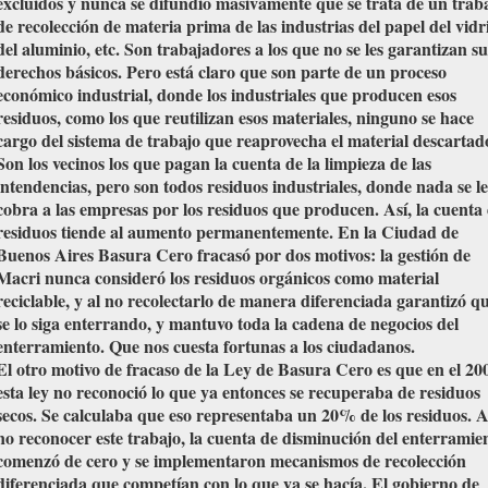
excluidos y nunca se difundió masivamente que se trata de un trab
de recolección de materia prima de las industrias del papel del vidr
del aluminio, etc. Son trabajadores a los que no se les garantizan su
derechos básicos. Pero está claro que son parte de un proceso
económico industrial, donde los industriales que producen esos
residuos, como los que reutilizan esos materiales, ninguno se hace
cargo del sistema de trabajo que reaprovecha el material descartad
Son los vecinos los que pagan la cuenta de la limpieza de las
intendencias, pero son todos residuos industriales, donde nada se le
cobra a las empresas por los residuos que producen. Así, la cuenta
residuos tiende al aumento permanentemente. En la Ciudad de
Buenos Aires Basura Cero fracasó por dos motivos: la gestión de
Macri nunca consideró los residuos orgánicos como material
reciclable, y al no recolectarlo de manera diferenciada garantizó q
se lo siga enterrando, y mantuvo toda la cadena de negocios del
enterramiento. Que nos cuesta fortunas a los ciudadanos.
El otro motivo de fracaso de la Ley de Basura Cero es que en el 20
esta ley no reconoció lo que ya entonces se recuperaba de residuos
secos. Se calculaba que eso representaba un 20% de los residuos. A
no reconocer este trabajo, la cuenta de disminución del enterramie
comenzó de cero y se implementaron mecanismos de recolección
diferenciada que competían con lo que ya se hacía. El gobierno de