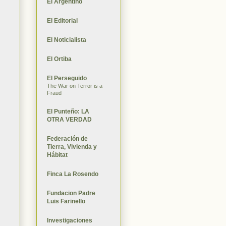
El Argentino
El Editorial
El Noticialista
El Ortiba
El Perseguido
The War on Terror is a
Fraud
El Punteño: LA
OTRA VERDAD
Federación de
Tierra, Vivienda y
Hábitat
Finca La Rosendo
Fundacion Padre
Luis Farinello
Investigaciones