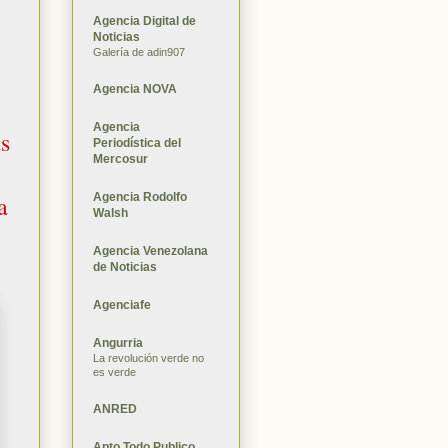
Agencia Digital de
Noticias
Galería de adin907
Agencia NOVA
Agencia
s
Periodística del
Mercosur
Agencia Rodolfo
a
Walsh
Agencia Venezolana
de Noticias
Agenciafe
Angurria
La revolución verde no
es verde
ANRED
Apto Todo Publico