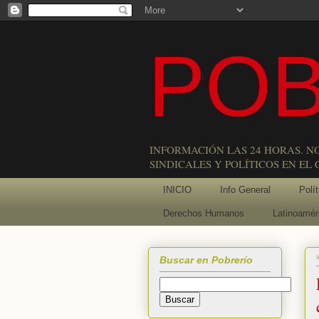
POB
INFORMACIÓN LAS 24 HORAS. N
SINDICALES Y POLÍTICOS EN EL
INICIO
Info General
Polít
Derechos Humanos
Latinoamér
Buscar en Pobrerío