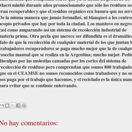
Macri mintió durante años promocionando que sólo los residuos se
eran recuperables y que el residuo orgánico era basura que no serv
De la misma manera que jamás formalizó, ni blanqueó a los centro
acopio privados que hay por toda la ciudad. Los mantuvo en negro
casi como amparando así un sistema de recolección industrial de
materia prima. Otra perla que merece ser difundida es el dramátic
dato de que la recolección de cualquier material de los que juntan l
trabajadores recuperadores se paga mucho mejor que la de cualqu
cosecha manual que se realiza en la Argentina; mucho mejor. Ped
disculpas por las molestias causadas por los cortes del sistema de
recolección de residuos pero comprendan que somos 800 trabajado
que en el CEAMSE no somos reconocidos como trabadores y no se
nos paga por el trabajo que hacemos, y el reciclado es la única ma
para evitar que se continúe enterrando.
No hay comentarios: