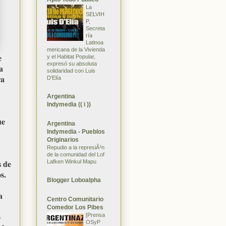
La
SELVIH
P,
Secreta
ría
Latinoa
mericana de la Vivienda
e
y el Habitat Popular,
expresó su absoluta
a
solidaridad con Luis
ra
D'Elía
Argentina
Indymedia (( i ))
ue
Argentina
Indymedia - Pueblos
Originarios
Repudio a la represiÃ³n
de la comunidad del Lof
s de
Lafken Winkul Mapu
s.
Blogger Loboalpha
a
Centro Comunitario
Comedor Los Pibes
o
[Prensa
OSyP