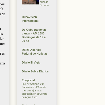
dum de
cos
Ecuado
ía.
r
s de
Cubavision
Internacional
o
De Cuba traigo un
os
cantar - AM 1580
Domingos de 19 a
ier
20 hs
imos
DERF Agencia
res
Federal de Noticias
nera
Diario El Vigía
Diario Sobre Diarios
Ecoportal
La Ley Agrícola 2.0
fracasó en el Senado
tras una ajustada
discusión en el Comité
de Agricultura