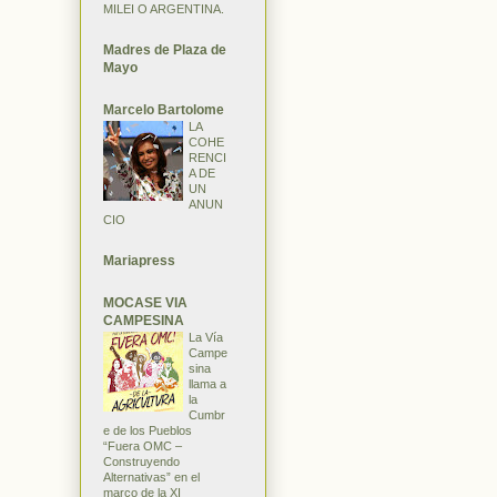
MILEI O ARGENTINA.
Madres de Plaza de
Mayo
Marcelo Bartolome
LA
COHE
RENCI
A DE
UN
ANUN
CIO
Mariapress
MOCASE VIA
CAMPESINA
La Vía
Campe
sina
llama a
la
Cumbr
e de los Pueblos
“Fuera OMC –
Construyendo
Alternativas” en el
marco de la XI