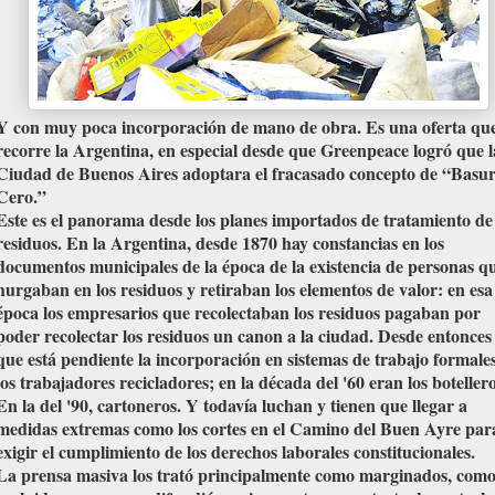
Y con muy poca incorporación de mano de obra. Es una oferta qu
recorre la Argentina, en especial desde que Greenpeace logró que l
Ciudad de Buenos Aires adoptara el fracasado concepto de “Basu
Cero.”
Este es el panorama desde los planes importados de tratamiento de
residuos. En la Argentina, desde 1870 hay constancias en los
documentos municipales de la época de la existencia de personas q
hurgaban en los residuos y retiraban los elementos de valor: en esa
época los empresarios que recolectaban los residuos pagaban por
poder recolectar los residuos un canon a la ciudad. Desde entonces
que está pendiente la incorporación en sistemas de trabajo formale
los trabajadores recicladores; en la década del '60 eran los botellero
En la del '90, cartoneros. Y todavía luchan y tienen que llegar a
medidas extremas como los cortes en el Camino del Buen Ayre par
exigir el cumplimiento de los derechos laborales constitucionales.
La prensa masiva los trató principalmente como marginados, com