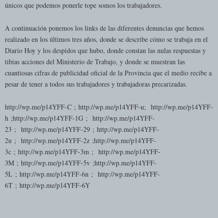
únicos que podemos ponerle tope somos los trabajadores.
A continuación ponemos los links de las diferentes denuncias que hemos
realizado en los últimos tres años, donde se describe cómo se trabaja en el
Diario Hoy y los despidos que hubo, donde constan las nulas respuestas y
tibias acciones del Ministerio de Trabajo, y donde se muestran las
cuantiosas cifras de publicidad oficial de la Provincia que el medio recibe a
pesar de tener a todos sus trabajadores y trabajadoras precarizadas.
http://wp.me/p14YFF-C
;
http://wp.me/p14YFF-u
;
http://wp.me/p14YFF-
h
;
http://wp.me/p14YFF-1G
;
http://wp.me/p14YFF-
23
;
http://wp.me/p14YFF-29
;
http://wp.me/p14YFF-
2u
;
http://wp.me/p14YFF-2z
;
http://wp.me/p14YFF-
3c
;
http://wp.me/p14YFF-3m
;
http://wp.me/p14YFF-
3M
;
http://wp.me/p14YFF-5v
;
http://wp.me/p14YFF-
5L
;
http://wp.me/p14YFF-6n
;
http://wp.me/p14YFF-
6T
;
http://wp.me/p14YFF-6Y