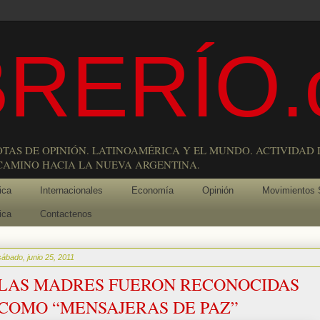
RERÍO.
OTAS DE OPINIÓN. LATINOAMÉRICA Y EL MUNDO. ACTIVIDAD 
 CAMINO HACIA LA NUEVA ARGENTINA.
ica
Internacionales
Economía
Opinión
Movimientos 
ica
Contactenos
sábado, junio 25, 2011
LAS MADRES FUERON RECONOCIDAS
COMO “MENSAJERAS DE PAZ”