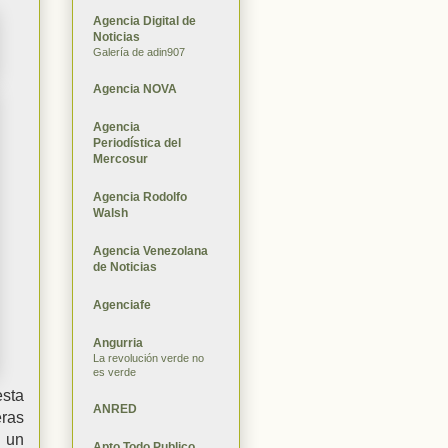
Agencia Digital de
Noticias
Galería de adin907
Agencia NOVA
Agencia
Periodística del
Mercosur
Agencia Rodolfo
Walsh
Agencia Venezolana
de Noticias
Agenciafe
Angurria
La revolución verde no
es verde
sta
ANRED
ras
n un
Apto Todo Publico