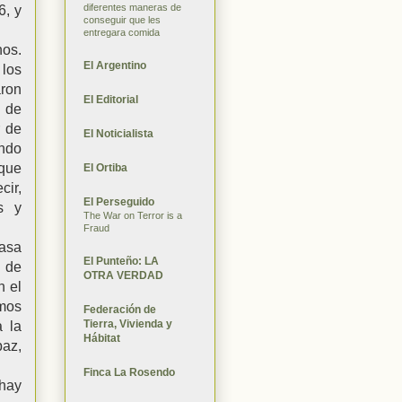
diferentes maneras de
6, y
conseguir que les
entregara comida
nos.
El Argentino
 los
aron
El Editorial
y de
r de
El Noticialista
ndo
que
El Ortiba
cir,
El Perseguido
s y
The War on Terror is a
Fraud
casa
El Punteño: LA
 de
OTRA VERDAD
n el
amos
Federación de
Tierra, Vivienda y
a la
Hábitat
az,
Finca La Rosendo
 hay