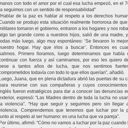
manos con todo el amor por el cual esa lucha empezó, en el 7
la seguimos con un sentido de responsabilidad”
“Hablar de la paz es hablar al respeto a los derechos huma
Cuando se produjo esta situación realmente horrorosa de que
militares tomaron el gobierno, entraron a los hogares y nos rob
algo tan grande como a nuestros hijos, salió de una madre, 
todas más luego, algo muy espontáneo: ‘Se llevaron lo mejo
nuestro hogar. Hay que irlos a buscar’. Entonces es cua
salimos. Primero lloramos, luego determinamos que había 
continuar con fuerza y así caminamos, por eso les quiero de
pese a tantos años de lucha, que nos sentimos fuerte
comprometidos todavía con todo lo que ellos querían”, añadió.
Luego, Juana, que en plena dictadura abrió las puertas de su 
para reunirse con sus compañeras y cuyos conocimientos
inglés fueron estratégicos para dar a conocer las denuncias e
exterior, expresó: “Las Madres dentro de toda la lucha no us
la violencia”. “Hay que seguir y seguimos pero sin llegar 
violencia. Comprendemos que tenemos que luchar por la p
junto al respeto al ser humano: es una lucha que va pareja”.
Por último, afirmó: “Cómo no vamos a luchar por la paz cuando