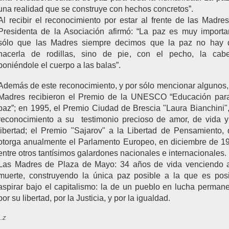
una realidad que se construye con hechos concretos”.
Al recibir el reconocimiento por estar al frente de las Madres
Presidenta de la Asociación afirmó: “La paz es muy importa
sólo que las Madres siempre decimos que la paz no hay 
hacerla de rodillas, sino de pie, con el pecho, la cabe
poniéndole el cuerpo a las balas”.
Además de este reconocimiento, y por sólo mencionar algunos,
Madres recibieron el Premio de la UNESCO “Educación para
paz”; en 1995, el Premio Ciudad de Brescia "Laura Bianchini"
reconocimiento a su testimonio precioso de amor, de vida 
libertad; el Premio "Sajarov" a la Libertad de Pensamiento,
otorga anualmente el Parlamento Europeo, en diciembre de 1
entre otros tantísimos galardones nacionales e internacionales.
Las Madres de Plaza de Mayo: 34 años de vida venciendo a
muerte, construyendo la única paz posible a la que es pos
aspirar bajo el capitalismo: la de un pueblo en lucha perman
por su libertad, por la Justicia, y por la igualdad.
L.Z