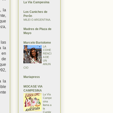
La Via Campesina
, la
Los Caniches de
nte,
Perón
MILEI O ARGENTINA.
que
za,
Madres de Plaza de
Mayo
 las
Marcelo Bartolome
LA
 la
COHE
, en
RENCI
A DE
y de
UN
 que
ANUN
CIO
992,
Mariapress
 la
ible
MOCASE VIA
CAMPESINA
ente
La Vía
Campe
sina
llama a
la
Cumbr