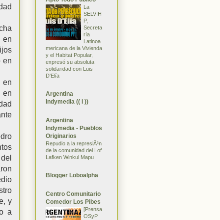
idad
La
SELVIH
P,
ucha
Secreta
ría
 en
Latinoa
mericana de la Vivienda
ijos
y el Habitat Popular,
o en
expresó su absoluta
solidaridad con Luis
D'Elía
s en
 en
Argentina
Indymedia (( i ))
edad
ante
Argentina
Indymedia - Pueblos
edro
Originarios
Repudio a la represiÃ³n
ntos
de la comunidad del Lof
del
Lafken Winkul Mapu
aron
Blogger Loboalpha
edio
stro
Centro Comunitario
e, y
Comedor Los Pibes
[Prensa
ro a
OSyP