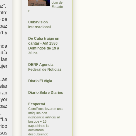
dum de
az”,
Ecuado
r
to:
e de
Cubavision
 paz
Internacional
ad y
De Cuba traigo un
cantar - AM 1580
unda
Domingos de 19 a
 día
20 hs
 las
DERF Agencia
ujer
Federal de Noticias
“Las
Diario El Vigía
star
fran
Diario Sobre Diarios
ayor
Ecoportal
 paz
Científicos llevaron una
.
máquina con
inteligencia artificial al
 “La
bosque y 16
ido
capuchinos la
dominaron,
 sus
descubriendo