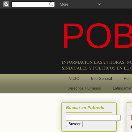
POB
INFORMACIÓN LAS 24 HORAS. N
SINDICALES Y POLÍTICOS EN EL
INICIO
Info General
Polít
Derechos Humanos
Latinoamér
Buscar en Pobrerío