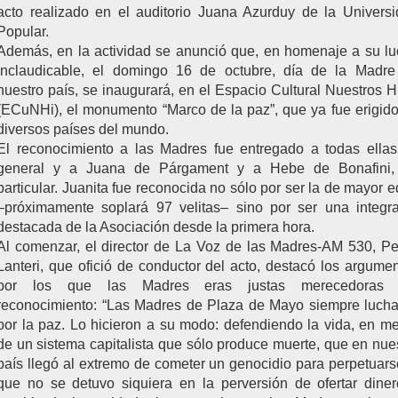
acto realizado en el auditorio Juana Azurduy de la Univers
Popular.
Además, en la actividad se anunció que, en homenaje a su l
inclaudicable, el domingo 16 de octubre, día de la Madre
nuestro país, se inaugurará, en el Espacio Cultural Nuestros H
(ECuNHi), el monumento “Marco de la paz”, que ya fue erigid
diversos países del mundo.
El reconocimiento a las Madres fue entregado a todas ella
general y a Juana de Párgament y a Hebe de Bonafini,
particular. Juanita fue reconocida no sólo por ser la de mayor 
–próximamente soplará 97 velitas– sino por ser una integr
destacada de la Asociación desde la primera hora.
Al comenzar, el director de La Voz de las Madres-AM 530, P
Lanteri, que ofició de conductor del acto, destacó los argume
por los que las Madres eras justas merecedoras 
reconocimiento: “Las Madres de Plaza de Mayo siempre luch
por la paz. Lo hicieron a su modo: defendiendo la vida, en m
de un sistema capitalista que sólo produce muerte, que en nue
país llegó al extremo de cometer un genocidio para perpetuars
que no se detuvo siquiera en la perversión de ofertar dine