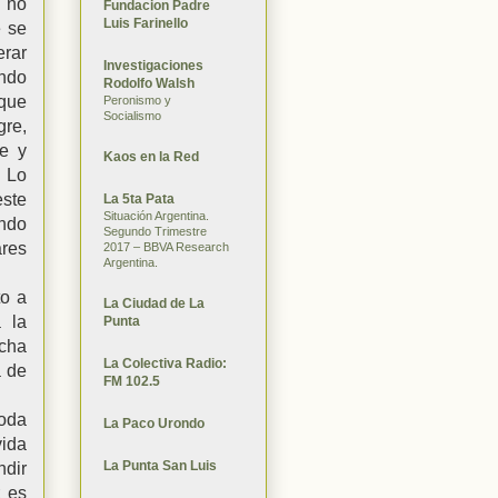
e no
Fundacion Padre
Luis Farinello
e se
erar
Investigaciones
ando
Rodolfo Walsh
 que
Peronismo y
Socialismo
re,
e y
Kaos en la Red
 Lo
ste
La 5ta Pata
Situación Argentina.
endo
Segundo Trimestre
ares
2017 – BBVA Research
Argentina.
to a
La Ciudad de La
 la
Punta
ncha
La Colectiva Radio:
a de
FM 102.5
toda
La Paco Urondo
ida
La Punta San Luis
ndir
z es