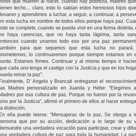
niños que mueren al nacer, cuando hay pobreza, madres qu
tienen techo… claro, esto lo sabían estos hermosos hijos qu
llevaron y aprendimos a luchar, a seguir, a continuar, a persev
en esta lucha en nombre de todos ellos porque haya paz. Cu
esto se complete, cuando se pueda vivir en una forma distinta,
no haya carencias, que no haya tanta lágrima, tanta sang
entonces cuando unamos todo eso por una paz permanent
también para que sepamos que esta lucha no parará.
prometemos, lo continuaremos porque siempre estamos en e
punto. Estamos firmes. Continuar y al mismo tiempo ir haci
que cada uno tenga el castigo con la Justicia y que en los hog
pueda reinar la paz”.
Finalmente, D’ Angelo y Brancati entregaron el reconocimien
las Madres personalizado en Juanita y Hebe: “Elegimos a
Madres por esa cultura de paz. Porque no fueron por la reva
sino por la Justicia”, afirmó el primero de ellos al hacer entreg
la distinción.
En ella puede leerse. “Mensajeras de la paz, Se otorga a 
persona que por su acción, dedicación a lo largo de su v
demuestre una verdadera vocación para participar, crear y difu
una verdadera cultura de paz para toda la humanidad. La pa