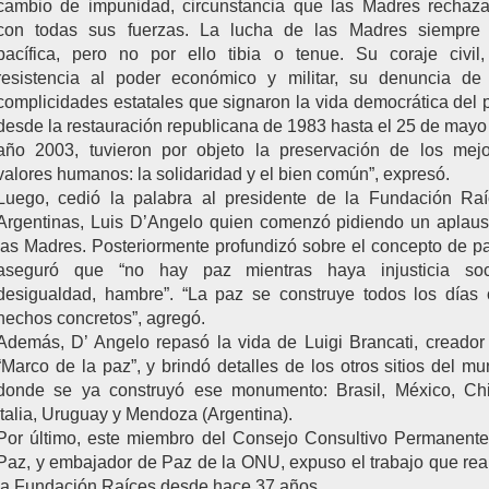
cambio de impunidad, circunstancia que las Madres rechaz
con todas sus fuerzas. La lucha de las Madres siempre 
pacífica, pero no por ello tibia o tenue. Su coraje civil
resistencia al poder económico y militar, su denuncia de
complicidades estatales que signaron la vida democrática del 
desde la restauración republicana de 1983 hasta el 25 de mayo
año 2003, tuvieron por objeto la preservación de los mej
valores humanos: la solidaridad y el bien común”, expresó.
Luego, cedió la palabra al presidente de la Fundación Ra
Argentinas, Luis D’Angelo quien comenzó pidiendo un aplau
las Madres. Posteriormente profundizó sobre el concepto de p
aseguró que “no hay paz mientras haya injusticia soci
desigualdad, hambre”. “La paz se construye todos los días
hechos concretos”, agregó.
Además, D’ Angelo repasó la vida de Luigi Brancati, creador
“Marco de la paz”, y brindó detalles de los otros sitios del m
donde se ya construyó ese monumento: Brasil, México, Chi
Italia, Uruguay y Mendoza (Argentina).
Por último, este miembro del Consejo Consultivo Permanent
Paz, y embajador de Paz de la ONU, expuso el trabajo que rea
la Fundación Raíces desde hace 37 años.