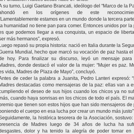
A su turno, Luigi Gaetano Brancati, ideólogo del “Marco de la P
ahondó en los orígenes de este reconocimien
“Lamentablemente estamos en un mundo donde la tercera part
la humanidad no tiene pan para comer. Entonces unidos por la
es que podemos llegar a esa conquista, un espacio de libert
ser más hermanos”, expresó.
Luego repasó su propia historia: nació en Italia durante la Seg
Guerra Mundial, hecho que marcó su vocación de paz hasta el
de hoy. Para finalizar su discurso, leyó un mensaje para
Madres, donde destacó el valor de la mujer: “Mujer es paz. M
es vida, Madres de Plaza de Mayo”, concluyó.
Antes de ceder la palabra a Juanita, Pedro Lanteri expresó: 
Madres destacadas como mensajeras de la paz: ellas van a e
cumpliendo el deseo de sus hijos cuando los chicos ya no su
más, cuando haya sonrisas en los chicos de todo el país. El m
premio que tienen son estos hijos que han sido mensajeros de
poniendo el cuerpo en esa lucha por crear un mundo más justo”
Seguidamente, la histórica tesorera de la Asociación, sostuvo:
presencia de Madres luego de 34 años de lucha ha sufr
desgastes, dolor y ha tenido la alegría de poder tomar en