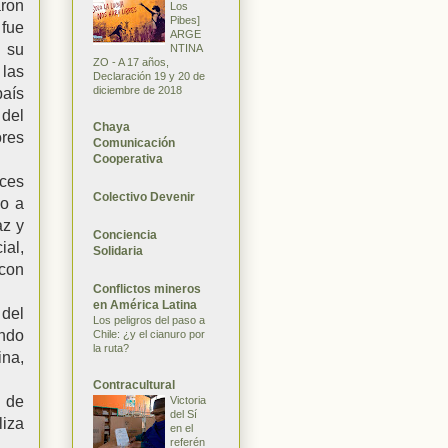
aron
Los
Pibes]
fue
ARGE
, su
NTINA
ZO - A 17 años,
 las
Declaración 19 y 20 de
diciembre de 2018
país
 del
Chaya
ores
Comunicación
Cooperativa
íces
Colectivo Devenir
so a
az y
Conciencia
al,
Solidaria
 con
Conflictos mineros
en América Latina
 del
Los peligros del paso a
undo
Chile: ¿y el cianuro por
la ruta?
na,
Contracultural
e de
Victoria
del Sí
liza
en el
referén