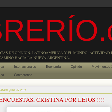
RERÍO.
OTAS DE OPINIÓN. LATINOAMÉRICA Y EL MUNDO. ACTIVIDAD 
 CAMINO HACIA LA NUEVA ARGENTINA.
ica
Internacionales
Economía
Opinión
Movimientos 
ica
Contactenos
sábado, junio 25, 2011
ENCUESTAS, CRISTINA POR LEJOS !!!!