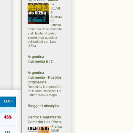
La
SELVIH
P,
Secreta
ría
Latinoa
mericana de la Vivienda
y el Habitat Popular,
expresó su absoluta
solidaridad con Luis
D'Elía
Argentina
Indymedia (( i ))
Argentina
Indymedia - Pueblos
Originarios
Repudio a la represiÃ³n
de la comunidad del Lof
Lafken Winkul Mapu
Blogger Loboalpha
Centro Comunitario
Comedor Los Pibes
[Prensa
OSyP