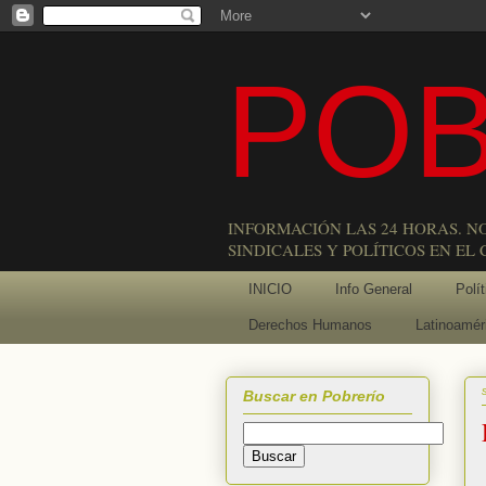
POB
INFORMACIÓN LAS 24 HORAS. N
SINDICALES Y POLÍTICOS EN EL
INICIO
Info General
Polít
Derechos Humanos
Latinoamér
Buscar en Pobrerío