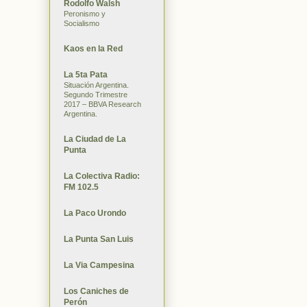
Rodolfo Walsh
Peronismo y
Socialismo
Kaos en la Red
La 5ta Pata
Situación Argentina.
Segundo Trimestre
2017 – BBVA Research
Argentina.
La Ciudad de La
Punta
La Colectiva Radio:
FM 102.5
La Paco Urondo
La Punta San Luis
La Via Campesina
Los Caniches de
Perón