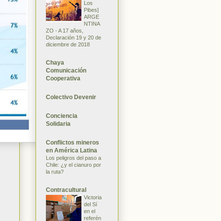
Los
Pibes]
ARGE
NTINA
ZO - A 17 años,
Declaración 19 y 20 de
diciembre de 2018
Chaya
Comunicación
Cooperativa
Colectivo Devenir
Conciencia
Solidaria
Conflictos mineros
en América Latina
Los peligros del paso a
Chile: ¿y el cianuro por
la ruta?
Contracultural
Victoria
del Sí
en el
referén