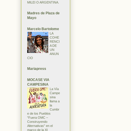
MILEI O ARGENTINA.
Madres de Plaza de
Mayo
Marcelo Bartolome
LA
COHE
RENCI
A DE
UN
ANUN
CIO
Mariapress
MOCASE VIA
CAMPESINA
La Vía
Campe
sina
llama a
la
Cumbr
e de los Pueblos
“Fuera OMC –
Construyendo
Alternativas” en el
marco de la XI