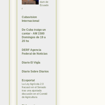
dum de
Ecuado
r
Cubavision
Internacional
De Cuba traigo un
cantar - AM 1580
Domingos de 19 a
20 hs
DERF Agencia
Federal de Noticias
Diario El Vigía
Diario Sobre Diarios
Ecoportal
La Ley Agrícola 2.0
fracasó en el Senado
tras una ajustada
discusión en el Comité
de Agricultura