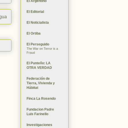
El Argentino
El Editorial
igua
El Noticialista
El Ortiba
El Perseguido
The War on Terror is a
Fraud
El Punteño: LA
OTRA VERDAD
Federación de
Tierra, Vivienda y
Hábitat
Finca La Rosendo
Fundacion Padre
Luis Farinello
Investigaciones