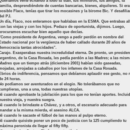
Queríamos verte echando a todo tu staff, tus ministros, tus amigos, tu
familia, desprendiéndote de cuentas bancarias, bienes, alquileres. Si era
posible Flaco, tenías que tirar los mocasines y la birome Bic. Y desafilia
del PJ.
Un día, Flaco, nos enteramos que hablabas en la ESMA. Que entrabas all
con las viejas y con los hijos. Pedazo de oportunista, dijimos. Luego,
procuramos escuchar bien aquello que decías.
"Como presidente de Argentina, vengo a pedir perdón en nombre del
Estado nacional por la vergüenza de haber callado durante 20 años de
democracia tantas atrocidades".
Carajo. Exasperabas nuestra incredulidad eterna. De pronto, un presiden
argentino, de la Casa Rosada, les pedía perdón a las Madres; a las mis
Madres que un tiempo atrás (diciembre 2001) habían sido gaseadas,
mojadas, arrojadas a caballos por los infames de la Casa Rosada.
Ebrios de indiferencia, pensamos que debíamos aplaudir ese gesto, no
de 24 horas.
No podíamos ser aventurados en el elogio. No tolerábamos que no
cumplieras, una a una, todas nuestras utopías.
Ni cuando aprobaste la jubilación para los que no tenían aportes. Inclui
nuestra vieja, y nuestra suegra.
Ni cuando le brindaste a Chávez, y a otros, el escenario adecuado para
mandar a la misma mierda, el asesino ALCA.
Ni cuando le sacaste el fútbol de las manos al pulpo eterno.
Ni cuando quisiste poner un poco de justicia con la 125 cumpliendo tu
máxima peronista de llegar al fifty fifty.