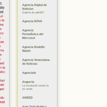
r:
Agencia Digital de
blo
Noticias
ont
Galería de adin907
Lo
 te
Agencia NOVA
tea
s
Agencia
co.
Periodística del
s
Mercosur
sas
e
Agencia Rodolfo
imo
Walsh
de
s
Agencia Venezolana
and
de Noticias
n la
béci
Agenciafe
taci
Angurria
del
La revolución verde no
reí
es verde
olu
ANRED
nari
Apto Todo Publico