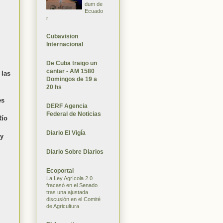
dum de
Ecuado
r
Cubavision
Internacional
De Cuba traigo un
cantar - AM 1580
 las
Domingos de 19 a
20 hs
es
DERF Agencia
Federal de Noticias
Río
Diario El Vigía
uy
Diario Sobre Diarios
Ecoportal
La Ley Agrícola 2.0
fracasó en el Senado
tras una ajustada
discusión en el Comité
de Agricultura