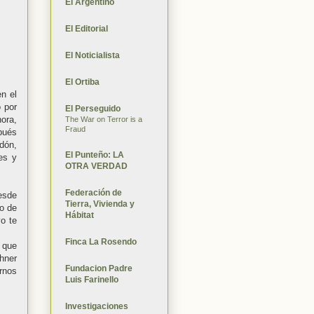
El Argentino
El Editorial
El Noticialista
El Ortiba
en el
 por
El Perseguido
ora,
The War on Terror is a
Fraud
spués
dón,
El Punteño: LA
nes y
OTRA VERDAD
Federación de
esde
Tierra, Vivienda y
io de
Hábitat
o te
Finca La Rosendo
 que
hner
Fundacion Padre
rnos
Luis Farinello
Investigaciones