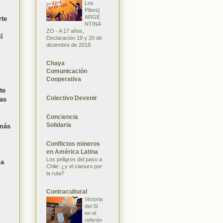
Los
Pibes]
ARGE
rte
NTINA
ZO - A 17 años,
í
Declaración 19 y 20 de
diciembre de 2018
Chaya
Comunicación
Cooperativa
te
Colectivo Devenir
mas
Conciencia
Solidaria
 más
Conflictos mineros
en América Latina
Los peligros del paso a
da
Chile: ¿y el cianuro por
la ruta?
Contracultural
Victoria
del Sí
en el
referén