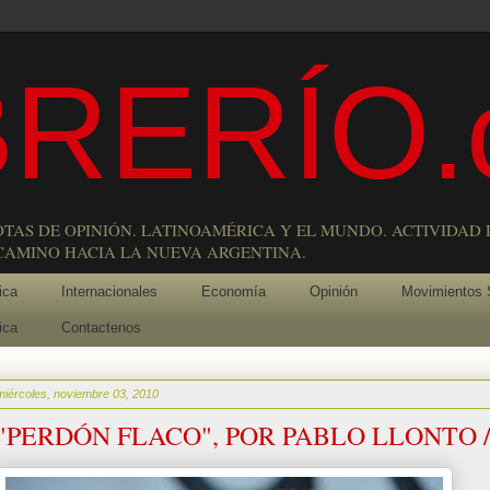
RERÍO.
OTAS DE OPINIÓN. LATINOAMÉRICA Y EL MUNDO. ACTIVIDAD 
 CAMINO HACIA LA NUEVA ARGENTINA.
ica
Internacionales
Economía
Opinión
Movimientos 
ica
Contactenos
miércoles, noviembre 03, 2010
"PERDÓN FLACO", POR PABLO LLONTO /