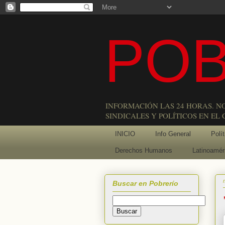
POB
INFORMACIÓN LAS 24 HORAS. N
SINDICALES Y POLÍTICOS EN EL
INICIO
Info General
Polít
Derechos Humanos
Latinoamér
Buscar en Pobrerío