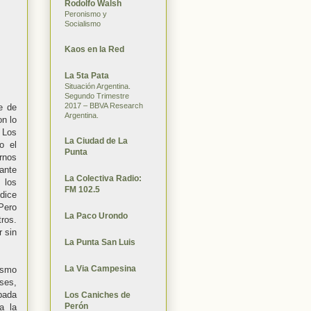
Rodolfo Walsh
Peronismo y
Socialismo
Kaos en la Red
La 5ta Pata
Situación Argentina.
Segundo Trimestre
2017 – BBVA Research
e de
Argentina.
on lo
 Los
La Ciudad de La
o el
Punta
arnos
 ante
La Colectiva Radio:
 los
FM 102.5
dice
Pero
La Paco Urondo
tros.
r sin
La Punta San Luis
La Via Campesina
mismo
ses,
pada
Los Caniches de
Perón
a la