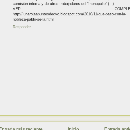
comisión interna y de otros trabajadores del “monopolio” (...)
VER COMPLETO
http://lunarojaapuntesdecyc.blogspot.com/2010/11/que-paso-con-la-
nobleza-pablo-se-la.html
Responder
Entrada más reciente
Inicio
Entrada ant