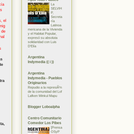
cía
La
SELVIH
s
P,
Secreta
, el
ría
Latinoa
nig
mericana de la Vivienda
 de
y el Habitat Popular,
hal
expresó su absoluta
solidaridad con Luis
D'Elía
s
Argentina
as
Indymedia (( i ))
te
Argentina
Indymedia - Pueblos
tra
Originarios
Repudio a la represiÃ³n
de la comunidad del Lof
Lafken Winkul Mapu
Blogger Loboalpha
Centro Comunitario
Comedor Los Pibes
ta,
[Prensa
OSyP