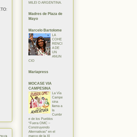
MILEI O ARGENTINA.
:
Madres de Plaza de
Mayo
Marcelo Bartolome
LA
COHE
RENCI
A DE
UN
ANUN
CIO
Mariapress
MOCASE VIA
CAMPESINA
La Vía
Campe
sina
llama a
la
Cumbr
e de los Pueblos
“Fuera OMC –
Construyendo
Alternativas” en el
igua
marco de la XI