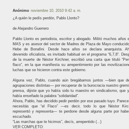
Anónimo
noviembre 10, 2010 9:42 a. m.
¿A quién le pedís perdón, Pablo Llonto?
de Alejandro Guerrero
Pablo Llonto es periodista, escritor y abogado. Militó muchos años 
MAS y es asesor del sector de Madres de Plaza de Mayo conducido
Hebe de Bonafini. Desde hace años se declara anarquista. Ah
devenido oficialista, es invitado habitual en el programa “6,7,8”. De
de la muerte de Néstor Kirchner, escribió una carta que tituló “Per
flaco”, en la que manifiesta su arrepentimiento por las movilizacio
luchas que se hicieron contra este gobierno.
Alguna vez, Pablo, cuando aún bregábamos juntos —bien que d
agrupaciones distintas— por recuperar de la burocracia nuestro grem
prensa, dijiste que yo había sido tu maestro en sindicalismo, que y
había enseñado la palabra “solidaridad”.
Ahora, Pablo, has decidido pedir perdón por ese pasado tuyo. Parece
necesitás que “el Flaco” —es decir, todo lo que Néstor Kirc
representó y representa— te perdone desde alguna parte por habe
escuchado.
“Las marchas que te hicimos”, decís, arrepentido (...)
VER COMPLETO: