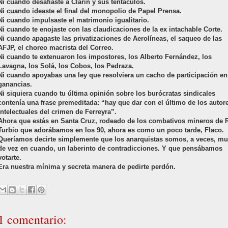
Ni cuando desafiaste a Clarín y sus tentáculos.
Ni cuando ideaste el final del monopolio de Papel Prensa.
Ni cuando impulsaste el matrimonio igualitario.
Ni cuando te enojaste con las claudicaciones de la ex intachable Corte.
Ni cuando apagaste las privatizaciones de Aerolíneas, el saqueo de las
AFJP, el choreo macrista del Correo.
Ni cuando te extenuaron los impostores, los Alberto Fernández, los
Lavagna, los Solá, los Cobos, los Pedraza.
Ni cuando apoyabas una ley que resolviera un cacho de participación en
ganancias.
Ni siquiera cuando tu última opinión sobre los burócratas sindicales
contenía una frase premeditada: “hay que dar con el último de los autor
intelectuales del crimen de Ferreyra”.
Ahora que estás en Santa Cruz, rodeado de los combativos mineros de 
Turbio que adorábamos en los 90, ahora es como un poco tarde, Flaco.
Queríamos decirte simplemente que los anarquistas somos, a veces, m
de vez en cuando, un laberinto de contradicciones. Y que pensábamos
votarte.
Era nuestra mínima y secreta manera de pedirte perdón.
1 comentario: