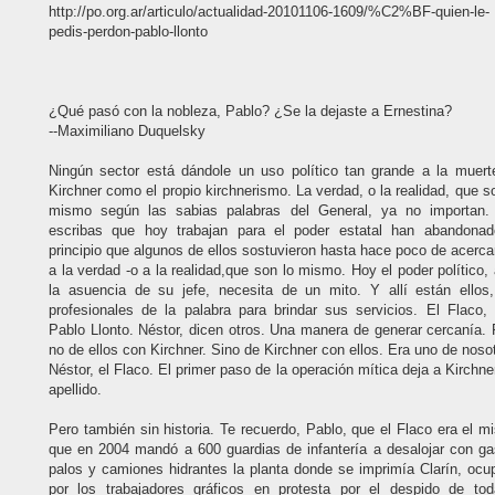
http://po.org.ar/articulo/actualidad-20101106-1609/%C2%BF-quien-le-
pedis-perdon-pablo-llonto
¿Qué pasó con la nobleza, Pablo? ¿Se la dejaste a Ernestina?
--Maximiliano Duquelsky
Ningún sector está dándole un uso político tan grande a la muert
Kirchner como el propio kirchnerismo. La verdad, o la realidad, que s
mismo según las sabias palabras del General, ya no importan.
escribas que hoy trabajan para el poder estatal han abandonad
principio que algunos de ellos sostuvieron hasta hace poco de acerc
a la verdad -o a la realidad,que son lo mismo. Hoy el poder político,
la asuencia de su jefe, necesita de un mito. Y allí están ellos,
profesionales de la palabra para brindar sus servicios. El Flaco, 
Pablo Llonto. Néstor, dicen otros. Una manera de generar cercanía. 
no de ellos con Kirchner. Sino de Kirchner con ellos. Era uno de noso
Néstor, el Flaco. El primer paso de la operación mítica deja a Kirchne
apellido.
Pero también sin historia. Te recuerdo, Pablo, que el Flaco era el 
que en 2004 mandó a 600 guardias de infantería a desalojar con ga
palos y camiones hidrantes la planta donde se imprimía Clarín, ocu
por los trabajadores gráficos en protesta por el despido de tod