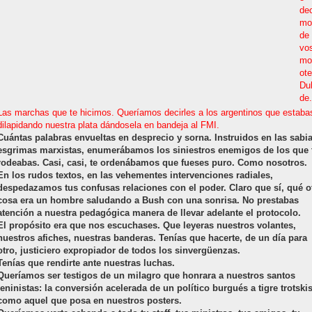
de
mo
de
vos
mo
ote
Du
de.
Las marchas que te hicimos. Queríamos decirles a los argentinos que estaba
dilapidando nuestra plata dándosela en bandeja al FMI.
Cuántas palabras envueltas en desprecio y sorna. Instruidos en las sabi
esgrimas marxistas, enumerábamos los siniestros enemigos de los que 
rodeabas. Casi, casi, te ordenábamos que fueses puro. Como nosotros.
En los rudos textos, en las vehementes intervenciones radiales,
despedazamos tus confusas relaciones con el poder. Claro que sí, qué o
cosa era un hombre saludando a Bush con una sonrisa. No prestabas
atención a nuestra pedagógica manera de llevar adelante el protocolo.
El propósito era que nos escuchases. Que leyeras nuestros volantes,
nuestros afiches, nuestras banderas. Tenías que hacerte, de un día para
otro, justiciero expropiador de todos los sinvergüenzas.
Tenías que rendirte ante nuestras luchas.
Queríamos ser testigos de un milagro que honrara a nuestros santos
leninistas: la conversión acelerada de un político burgués a tigre trotskis
como aquel que posa en nuestros posters.