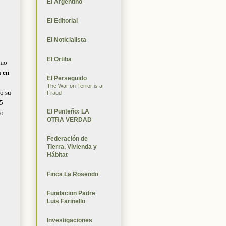
El Argentino
El Editorial
El Noticialista
El Ortiba
omo
 en
El Perseguido
The War on Terror is a
o su
Fraud
5
El Punteño: LA
lo
OTRA VERDAD
Federación de
Tierra, Vivienda y
Hábitat
Finca La Rosendo
Fundacion Padre
Luis Farinello
Investigaciones