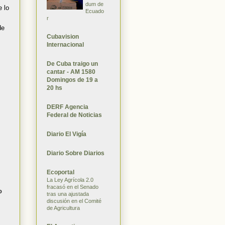
dum de
e lo
Ecuado
r
de
Cubavision
Internacional
De Cuba traigo un
cantar - AM 1580
Domingos de 19 a
20 hs
DERF Agencia
Federal de Noticias
Diario El Vigía
Diario Sobre Diarios
Ecoportal
La Ley Agrícola 2.0
fracasó en el Senado
o
tras una ajustada
discusión en el Comité
de Agricultura