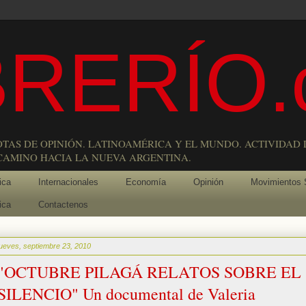
RERÍO.
OTAS DE OPINIÓN. LATINOAMÉRICA Y EL MUNDO. ACTIVIDAD 
 CAMINO HACIA LA NUEVA ARGENTINA.
ica
Internacionales
Economía
Opinión
Movimientos 
ica
Contactenos
jueves, septiembre 23, 2010
"OCTUBRE PILAGÁ RELATOS SOBRE EL
SILENCIO" Un documental de Valeria