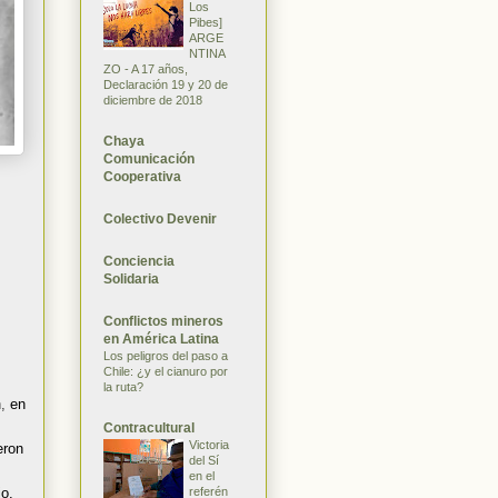
Los
Pibes]
ARGE
NTINA
ZO - A 17 años,
Declaración 19 y 20 de
diciembre de 2018
Chaya
Comunicación
Cooperativa
Colectivo Devenir
Conciencia
Solidaria
Conflictos mineros
en América Latina
Los peligros del paso a
Chile: ¿y el cianuro por
la ruta?
,
en
Contracultural
Victoria
eron
del Sí
en el
referén
o.