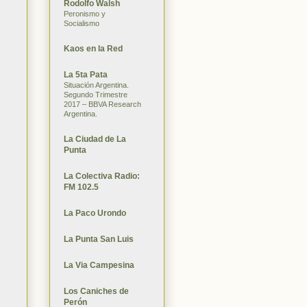
Rodolfo Walsh
Peronismo y
Socialismo
Kaos en la Red
La 5ta Pata
Situación Argentina.
Segundo Trimestre
2017 – BBVA Research
Argentina.
La Ciudad de La
Punta
La Colectiva Radio:
FM 102.5
La Paco Urondo
La Punta San Luis
La Via Campesina
Los Caniches de
Perón