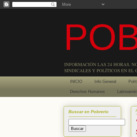
POB
INFORMACIÓN LAS 24 HORAS. N
SINDICALES Y POLÍTICOS EN EL
INICIO
Info General
Polít
Derechos Humanos
Latinoamér
Buscar en Pobrerío