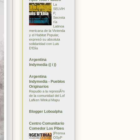
La
SELVIH
P,
Secreta
ría
Latinoa
mericana de la Vivienda
y el Habitat Popular,
expresó su absoluta
solidaridad con Luis
D'Elía
Argentina
Indymedia (( i ))
Argentina
Indymedia - Pueblos
Originarios
Repudio a la represiÃ³n
de la comunidad del Lof
Lafken Winkul Mapu
Blogger Loboalpha
Centro Comunitario
Comedor Los Pibes
[Prensa
OSyP