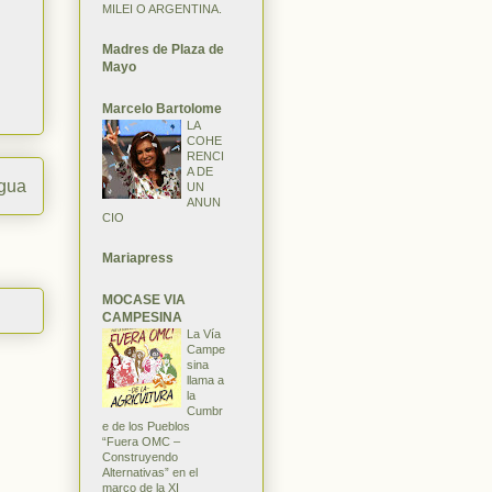
MILEI O ARGENTINA.
Madres de Plaza de
Mayo
Marcelo Bartolome
LA
COHE
RENCI
A DE
igua
UN
ANUN
CIO
Mariapress
MOCASE VIA
CAMPESINA
La Vía
Campe
sina
llama a
la
Cumbr
e de los Pueblos
“Fuera OMC –
Construyendo
Alternativas” en el
marco de la XI