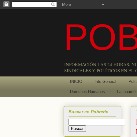
POB
INFORMACIÓN LAS 24 HORAS. N
SINDICALES Y POLÍTICOS EN EL
INICIO
Info General
Polít
Derechos Humanos
Latinoamér
Buscar en Pobrerío