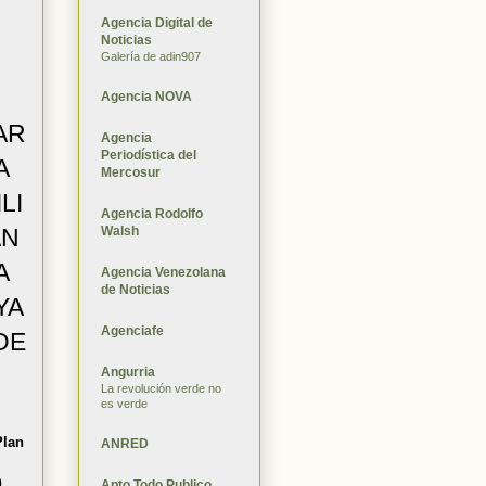
Agencia Digital de
Noticias
Galería de adin907
Agencia NOVA
AR
Agencia
Periodística del
A
Mercosur
ILI
Agencia Rodolfo
Walsh
AN
A
Agencia Venezolana
de Noticias
YA
Agenciafe
DE
Angurria
La revolución verde no
es verde
Plan
ANRED
n
Apto Todo Publico