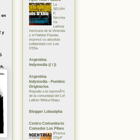
La
SELVIH
P,
 en
Secreta
ría
Latinoa
mericana de la Vivienda
 y
y el Habitat Popular,
expresó su absoluta
solidaridad con Luis
D'Elía
S
Argentina
Indymedia (( i ))
a,
Argentina
Indymedia - Pueblos
Originarios
Repudio a la represiÃ³n
de la comunidad del Lof
Lafken Winkul Mapu
Blogger Loboalpha
Centro Comunitario
Comedor Los Pibes
[Prensa
OSyP