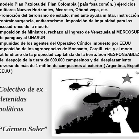
modelo Plan Patriota del Plan Colombia ( país fosa común, ) ejercicios
militares Nuevos Horizontes, Medretes, Oñondivepa, etc.
Promoción del terrorismo de estado, mediante ayuda militar, instrucción
contrainsurgencia, antiterrorismo. Imposición de impunidad para los
escuadrones de la muerte
Imposición de Ministros, rechazo al ingreso de Venezuela al MERCOSUR
de paraguay al UNASUR
Impunidad de los agentes del Operativo Cóndor impuesto por EEUU
Imposición de los agronegocios de Monsanto, Cargill, etc. y el modo
latifundiario de la propiedad capitalista de la tierra. Son RESPONSABLE
del despojo de la tierra de 600.000 campesinos y del desplazamiento
forzoso de más de 1 millón de campesinos al exterior ( Argentina, Españ
EEUU )
Colectivo de ex -
detenidas
políticas
“Cármen Soler”