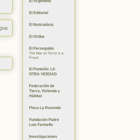
El Argentino
El Editorial
El Noticialista
igua
El Ortiba
El Perseguido
The War on Terror is a
Fraud
El Punteño: LA
OTRA VERDAD
Federación de
Tierra, Vivienda y
Hábitat
Finca La Rosendo
Fundacion Padre
Luis Farinello
Investigaciones