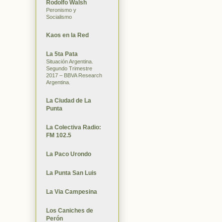
Rodolfo Walsh
Peronismo y
Socialismo
Kaos en la Red
La 5ta Pata
Situación Argentina.
Segundo Trimestre
2017 – BBVA Research
Argentina.
La Ciudad de La
Punta
La Colectiva Radio:
FM 102.5
La Paco Urondo
La Punta San Luis
La Via Campesina
Los Caniches de
Perón