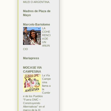
MILEI O ARGENTINA.
Madres de Plaza de
Mayo
Marcelo Bartolome
LA
COHE
RENCI
A DE
UN
ANUN
CIO
Mariapress
MOCASE VIA
CAMPESINA
La Vía
Campe
sina
llama a
la
Cumbr
e de los Pueblos
“Fuera OMC –
Construyendo
Alternativas” en el
marco de la XI