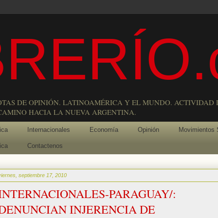
RERÍO.
OTAS DE OPINIÓN. LATINOAMÉRICA Y EL MUNDO. ACTIVIDAD 
 CAMINO HACIA LA NUEVA ARGENTINA.
ica
Internacionales
Economía
Opinión
Movimientos 
ica
Contactenos
viernes, septiembre 17, 2010
INTERNACIONALES-PARAGUAY/:
DENUNCIAN INJERENCIA DE