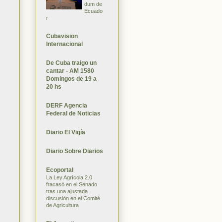
dum de
Ecuado
r
Cubavision
Internacional
De Cuba traigo un
cantar - AM 1580
Domingos de 19 a
20 hs
DERF Agencia
Federal de Noticias
Diario El Vigía
Diario Sobre Diarios
Ecoportal
La Ley Agrícola 2.0
fracasó en el Senado
tras una ajustada
discusión en el Comité
de Agricultura