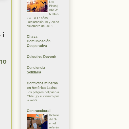
Los
Pibes]
ARGE
NTINA
ZO - A 17 años,
Declaración 19 y 20 de
diciembre de 2018
 ¡
Chaya
Comunicación
Cooperativa
Colectivo Devenir
ho
Conciencia
Solidaria
Conflictos mineros
en América Latina
Los peligros del paso a
Chile: ¿y el cianuro por
la ruta?
Contracultural
Victoria
del Sí
en el
referén