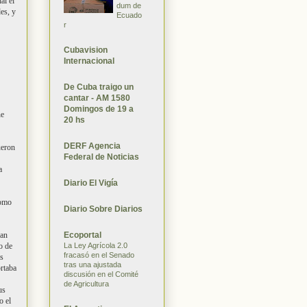
al el
dum de
es, y
Ecuado
r
Cubavision
Internacional
De Cuba traigo un
cantar - AM 1580
Domingos de 19 a
ne
20 hs
DERF Agencia
ueron
Federal de Noticias
a
Diario El Vigía
como
Diario Sobre Diarios
Ecoportal
ran
La Ley Agrícola 2.0
o de
fracasó en el Senado
ás
tras una ajustada
ortaba
discusión en el Comité
de Agricultura
us
o el