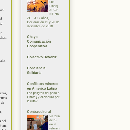
Los
Pibes]
 son
ARGE
NTINA
ZO - A 17 años,
ad
Declaración 19 y 20 de
io-
diciembre de 2018
ue
Chaya
chos.
Comunicación
Cooperativa
Colectivo Devenir
rales
Conciencia
Solidaria
Conflictos mineros
en América Latina
Los peligros del paso a
enas,
Chile: ¿y el cianuro por
entos
la ruta?
 de
Contracultural
o,
Victoria
del Sí
s del
en el
 Num.
referén