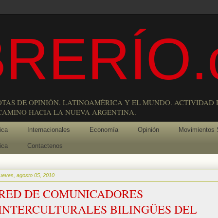
RERÍO.
OTAS DE OPINIÓN. LATINOAMÉRICA Y EL MUNDO. ACTIVIDAD 
 CAMINO HACIA LA NUEVA ARGENTINA.
ica
Internacionales
Economía
Opinión
Movimientos 
ica
Contactenos
jueves, agosto 05, 2010
RED DE COMUNICADORES
INTERCULTURALES BILINGÜES DEL