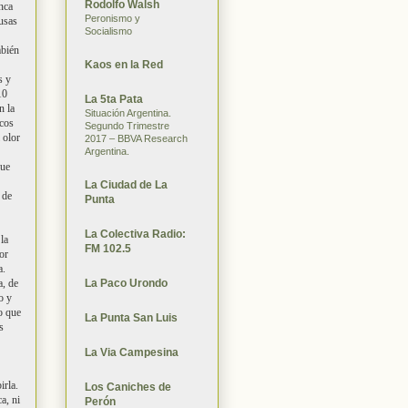
Rodolfo Walsh
nca
Peronismo y
fusas
Socialismo
mbién
Kaos en la Red
s y
10
La 5ta Pata
n la
Situación Argentina.
rcos
Segundo Trimestre
 olor
2017 – BBVA Research
Argentina.
que
La Ciudad de La
 de
Punta
La Colectiva Radio:
la
FM 102.5
or
a.
La Paco Urondo
a, de
o y
o que
La Punta San Luis
s
La Via Campesina
irla.
Los Caniches de
a, ni
Perón