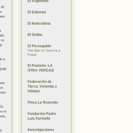
El Argentino
a de
ío
El Editorial
cano
El Noticialista
a
El Ortiba
ada
e es
je
El Perseguido
The War on Terror is a
Fraud
do a
s
El Punteño: LA
guaje
OTRA VERDAD
Federación de
ento
Tierra, Vivienda y
dos
Hábitat
como
Finca La Rosendo
 En
ro es
Fundacion Padre
ena,
Luis Farinello
Investigaciones
í.