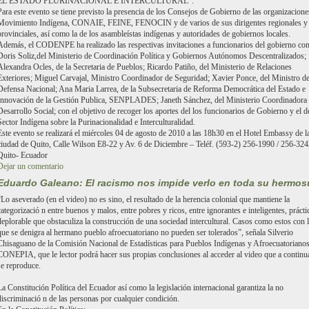
EL ESTADO PLURINACIONAL E INTERCULTURAL”.
Para este evento se tiene previsto la presencia de los Consejos de Gobierno de las organizacione
Movimiento Indígena, CONAIE, FEINE, FENOCIN y de varios de sus dirigentes regionales y
provinciales, así como la de los asambleístas indígenas y autoridades de gobiernos locales.
Además, el CODENPE ha realizado las respectivas invitaciones a funcionarios del gobierno c
Doris Soliz,del Ministerio de Coordinación Política y Gobiernos Autónomos Descentralizados;
Alexandra Ocles, de la Secretaria de Pueblos; Ricardo Patiño, del Ministerio de Relaciones
Exteriores; Miguel Carvajal, Ministro Coordinador de Seguridad; Xavier Ponce, del Ministro d
Defensa Nacional; Ana Maria Larrea, de la Subsecretaria de Reforma Democrática del Estado e
Innovación de la Gestión Publica, SENPLADES; Janeth Sánchez, del Ministerio Coordinadora
Desarrollo Social; con el objetivo de recoger los aportes del los funcionarios de Gobierno y el d
Sector Indígena sobre la Purinacionalidad e Interculturalidad.
Este evento se realizará el miércoles 04 de agosto de 2010 a las 18h30 en el Hotel Embassy de l
ciudad de Quito, Calle Wilson E8-22 y Av. 6 de Diciembre – Teléf. (593-2) 256-1990 / 256-32
Quito- Ecuador
Dejar un comentario
Eduardo Galeano: El racismo nos impide verlo en toda su hermos
“Lo aseverado (en el video) no es sino, el resultado de la herencia colonial que mantiene la
categorizació n entre buenos y malos, entre pobres y ricos, entre ignorantes e inteligentes, prácti
deplorable que obstaculiza la construcción de una sociedad intercultural. Casos como estos con 
que se denigra al hermano pueblo afroecuatoriano no pueden ser tolerados”, señala Silverio
Chisaguano de la Comisión Nacional de Estadísticas para Pueblos Indígenas y Afroecuatorianos
CONEPIA, que le lector podrá hacer sus propias conclusiones al acceder al video que a continu
se reproduce.
La Constitución Política del Ecuador así como la legislación internacional garantiza la no
discriminació n de las personas por cualquier condición.