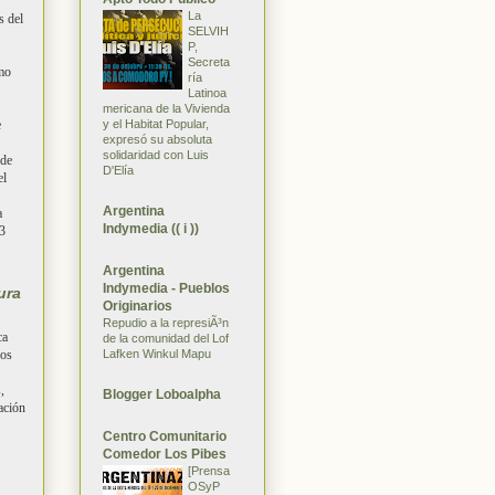
La
s del
SELVIH
P,
Secreta
omo
ría
Latinoa
mericana de la Vivienda
e
y el Habitat Popular,
expresó su absoluta
solidaridad con Luis
 de
D'Elía
el
Argentina
a
Indymedia (( i ))
43
Argentina
Indymedia - Pueblos
ura
Originarios
Repudio a la represiÃ³n
ca
de la comunidad del Lof
Lafken Winkul Mapu
los
,
Blogger Loboalpha
ación
Centro Comunitario
Comedor Los Pibes
[Prensa
OSyP