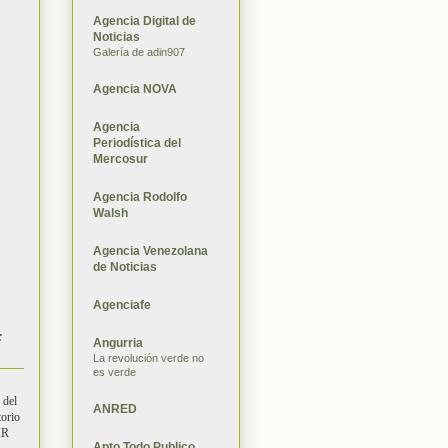
Agencia Digital de
Noticias
Galería de adin907
Agencia NOVA
Agencia
Periodística del
Mercosur
Agencia Rodolfo
Walsh
Agencia Venezolana
de Noticias
Agenciafe
:
Angurria
La revolución verde no
es verde
 del
ANRED
torio
IR
Apto Todo Publico