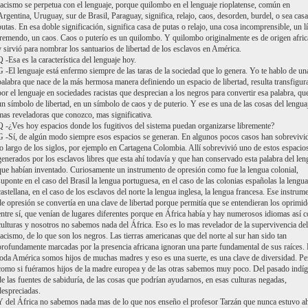
racismo se perpetua con el lenguaje, porque quilombo en el lenguaje rioplatense, común en
Argentina, Uruguay, sur de Brasil, Paraguay, significa, relajo, caos, desorden, burdel, o sea cas
putas. En esa doble significación, significa casa de putas o relajo, una cosa incomprensible, un l
tremendo, un caos. Caos o puterío es un quilombo. Y quilombo originalmente es de origen afri
y sirvió para nombrar los santuarios de libertad de los esclavos en América.
Q -Esa es la característica del lenguaje hoy.
G -El lenguaje está enfermo siempre de las taras de la sociedad que lo genera. Yo te hablo de un
palabra que nace de la más hermosa manera definiendo un espacio de libertad, resulta transfigur
por el lenguaje en sociedades racistas que desprecian a los negros para convertir esa palabra, qu
un símbolo de libertad, en un símbolo de caos y de puterio. Y ese es una de las cosas del lengua
mas reveladoras que conozco, mas significativa.
Q -¿Ves hoy espacios donde los fugitivos del sistema puedan organizarse libremente?
G -Sí, de algún modo siempre esos espacios se generan. En algunos pocos casos han sobrevivi
lo largo de los siglos, por ejemplo en Cartagena Colombia. Allí sobrevivió uno de estos espacio
generados por los esclavos libres que esta ahí todavía y que han conservado esta palabra del len
que habían inventado. Curiosamente un instrumento de opresión como fue la lengua colonial,
suponte en el caso del Brasil la lengua portuguesa, en el caso de las colonias españolas la lengua
castellana, en el caso de los esclavos del norte la lengua inglesa, la lengua francesa. Ese instrum
de opresión se convertía en una clave de libertad porque permitía que se entendieran los oprimi
entre sí, que venían de lugares diferentes porque en África había y hay numerosos idiomas así 
culturas y nosotros no sabemos nada del África. Eso es lo mas revelador de la supervivencia del
racismo, de lo que son los negros. Las tierras americanas que del norte al sur han sido tan
profundamente marcadas por la presencia africana ignoran una parte fundamental de sus raíces.
toda América somos hijos de muchas madres y eso es una suerte, es una clave de diversidad. Pe
como si fuéramos hijos de la madre europea y de las otras sabemos muy poco. Del pasado indíg
de las fuentes de sabiduría, de las cosas que podrían ayudarnos, en esas culturas negadas,
despreciadas.
Y del África no sabemos nada mas de lo que nos enseño el profesor Tarzán que nunca estuvo ah