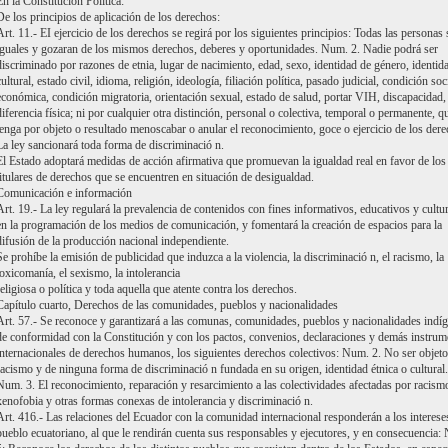
En la Constitución Política:
De los principios de aplicación de los derechos:
Art. 11.- EI ejercicio de los derechos se regirá por los siguientes principios: Todas las personas
iguales y gozaran de los mismos derechos, deberes y oportunidades. Num. 2. Nadie podrá ser
discriminado por razones de etnia, lugar de nacimiento, edad, sexo, identidad de género, identid
cultural, estado civil, idioma, religión, ideología, filiación política, pasado judicial, condición soc
económica, condición migratoria, orientación sexual, estado de salud, portar VIH, discapacidad,
diferencia física; ni por cualquier otra distinción, personal o colectiva, temporal o permanente, q
tenga por objeto o resultado menoscabar o anular el reconocimiento, goce o ejercicio de los dere
La ley sancionará toda forma de discriminació n.
El Estado adoptará medidas de acción afirmativa que promuevan la igualdad real en favor de los
titulares de derechos que se encuentren en situación de desigualdad.
Comunicación e información
Art. 19.- La ley regulará la prevalencia de contenidos con fines informativos, educativos y cultu
en la programación de los medios de comunicación, y fomentará la creación de espacios para la
difusión de la producción nacional independiente.
Se prohíbe la emisión de publicidad que induzca a la violencia, la discriminació n, el racismo, la
toxicomanía, el sexismo, la intolerancia
religiosa o política y toda aquella que atente contra los derechos.
Capítulo cuarto, Derechos de las comunidades, pueblos y nacionalidades
Art. 57.- Se reconoce y garantizará a las comunas, comunidades, pueblos y nacionalidades indíg
de conformidad con la Constitución y con los pactos, convenios, declaraciones y demás instrum
internacionales de derechos humanos, los siguientes derechos colectivos: Num. 2. No ser objeto
racismo y de ninguna forma de discriminació n fundada en su origen, identidad étnica o cultural.
Num. 3. El reconocimiento, reparación y resarcimiento a las colectividades afectadas por racism
xenofobia y otras formas conexas de intolerancia y discriminació n.
Art. 416.- Las relaciones del Ecuador con la comunidad internacional responderán a los interese
pueblo ecuatoriano, al que le rendirán cuenta sus responsables y ejecutores, y en consecuencia: