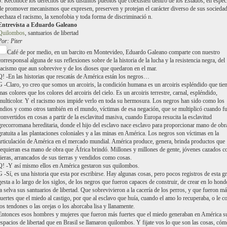
5: Reconoce los derechos de los distintos pueblos que coexisten dentro de los Estados, en especi
de promover mecanismos que expresen, preserven y protejan el carácter diverso de sus sociedad
rechaza el racismo, la xenofobia y toda forma de discriminació n.
Entrevista a Eduardo Galeano
Quilombos
, santuarios de libertad
Por: Piter
Café de por medio, en un barcito en Montevideo, Eduardo Galeano comparte con nuestro
corresponsal alguna de sus reflexiones sobre de la historia de la lucha y la resistencia negra, del
racismo que aun sobrevive y de los dioses que quedaron en el mar.
Q! -En las historias que rescatás de América están los negros…
G -Claro, yo creo que somos un arcoiris, la condición humana es un arcoiris espléndido que tie
mas colores que los colores del arcoiris del cielo. Es un arcoiris terrestre, carnal, espléndido,
multicolor. Y el racismo nos impide verlo en toda su hermosura. Los negros han sido como los
indios y como otros también en el mundo, víctimas de esa negación, que se multiplicó cuando f
convertidos en cosas a partir de la esclavitud masiva, cuando Europa resucita la esclavitud
grecorromana hereditaria, donde el hijo del esclavo nace esclavo para proporcionar mano de obr
gratuita a las plantaciones coloniales y a las minas en América. Los negros son víctimas en la
articulación de América en el mercado mundial. América produce, genera, brinda productos que
requieran esa mano de obra que África brindó. Millones y millones de gente, jóvenes cazados 
fieras, arrancados de sus tierras y vendidos como cosas.
Q! -Y así mismo ellos en América gestaron sus quilombos.
G -Sí, es una historia que esta por escribirse. Hay algunas cosas, pero pocos registros de esta g
gesta a lo largo de los siglos, de los negros que fueron capaces de construir, de crear en lo hond
la selva sus santuarios de libertad. Que sobrevivieron a la cacería de los perros, y que fueron m
fuertes que el miedo al castigo, por que al esclavo que huía, cuando el amo lo recuperaba, o le c
los tendones o las orejas o los ahorcaba lisa y llanamente.
Entonces esos hombres y mujeres que fueron más fuertes que el miedo generaban en América s
espacios de libertad que en Brasil se llamaron quilombos. Y fijate vos lo que son las cosas, cóm