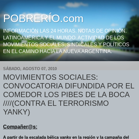
POBRERÍO.com
INFORMACIÓN LAS 24 HORAS. NOTAS DE OPINIÓN.
LATINOAMÉRICA Y EL MUNDO. ACTIVIDAD DE LOS
MOVIMIENTOS SOCIALES, SINDICALES Y POLÍTICOS
EN EL CAMINO HACIA LA NUEVA ARGENTINA.
SÁBADO, AGOSTO 07, 2010
MOVIMIENTOS SOCIALES:
CONVOCATORIA DIFUNDIDA POR EL
COMEDOR LOS PIBES DE LA BOCA
////(CONTRA EL TERRORISMO
YANKY)
Compañer@s:
A partir de la
escalada bélica yanky
en la región y la campaña del