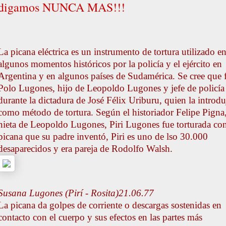
digamos NUNCA MAS!!!
La picana eléctrica es un instrumento de tortura utilizado e
algunos momentos históricos por la policía y el ejército en
Argentina y en algunos países de Sudamérica. Se cree que 
Polo Lugones, hijo de Leopoldo Lugones y jefe de policía
durante la dictadura de José Félix Uriburu, quien la introdu
como método de tortura. Según el historiador Felipe Pigna,
nieta de Leopoldo Lugones, Piri Lugones fue torturada con
picana que su padre inventó, Piri es uno de lso 30.000
desaparecidos y era pareja de Rodolfo Walsh.
Susana Lugones (Pirí - Rosita)21.06.77
La picana da golpes de corriente o descargas sostenidas en
contacto con el cuerpo y sus efectos en las partes más