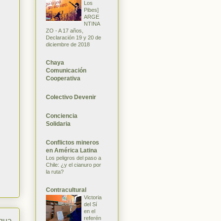
Los
Pibes]
ARGE
NTINA
ZO - A 17 años,
Declaración 19 y 20 de
diciembre de 2018
Chaya
Comunicación
Cooperativa
Colectivo Devenir
Conciencia
Solidaria
Conflictos mineros
en América Latina
Los peligros del paso a
Chile: ¿y el cianuro por
la ruta?
Contracultural
Victoria
del Sí
en el
referén
igua