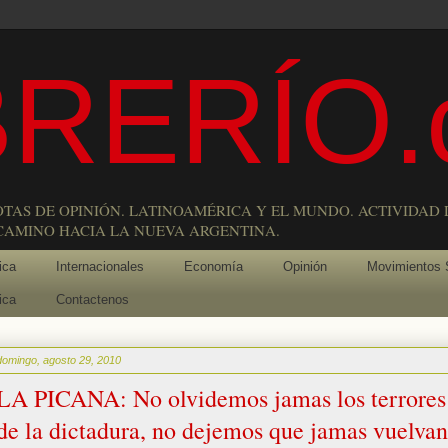
RERÍO.
OTAS DE OPINIÓN. LATINOAMÉRICA Y EL MUNDO. ACTIVIDAD 
 CAMINO HACIA LA NUEVA ARGENTINA.
ica
Internacionales
Economía
Opinión
Movimientos 
ica
Contactenos
domingo, agosto 29, 2010
LA PICANA: No olvidemos jamas los terrores
de la dictadura, no dejemos que jamas vuelvan