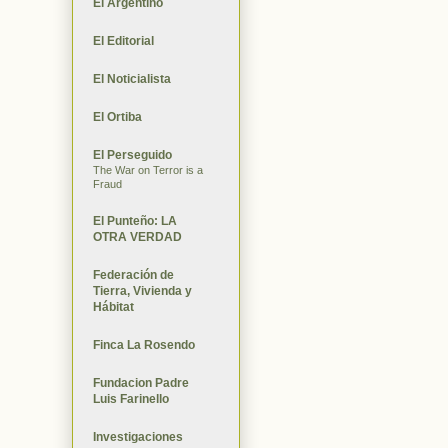
El Argentino
El Editorial
El Noticialista
El Ortiba
El Perseguido
The War on Terror is a
Fraud
El Punteño: LA
OTRA VERDAD
Federación de
Tierra, Vivienda y
Hábitat
Finca La Rosendo
Fundacion Padre
Luis Farinello
Investigaciones