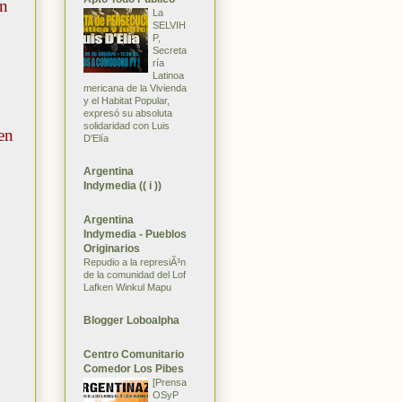
en
La
SELVIH
P,
Secreta
ría
Latinoa
mericana de la Vivienda
y el Habitat Popular,
expresó su absoluta
solidaridad con Luis
en
D'Elía
Argentina
Indymedia (( i ))
Argentina
Indymedia - Pueblos
Originarios
Repudio a la represiÃ³n
de la comunidad del Lof
Lafken Winkul Mapu
Blogger Loboalpha
Centro Comunitario
Comedor Los Pibes
[Prensa
OSyP