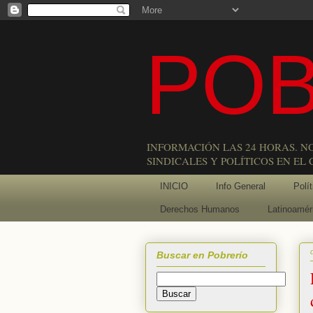
POB
INFORMACIÓN LAS 24 HORAS. N
SINDICALES Y POLÍTICOS EN EL
INICIO
Info General
Polít
Derechos Humanos
Latinoamér
Buscar en Pobrerío