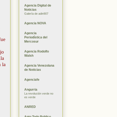
Agencia Digital de
Noticias
Galería de adin907
Agencia NOVA
n
Agencia
Periodística del
fue
Mercosur
jo
Agencia Rodolfo
Walsh
la
 la
Agencia Venezolana
de Noticias
Agenciafe
Angurria
La revolución verde no
es verde
ANRED
Apto Todo Publico