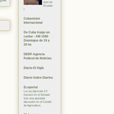
dum de
Ecuado
r
Cubavision
Internacional
De Cuba traigo un
cantar - AM 1580
Domingos de 19 a
20 hs
DERF Agencia
Federal de Noticias
Diario El Vigía
Diario Sobre Diarios
Ecoportal
La Ley Agrícola 2.0
fracasó en el Senado
tras una ajustada
discusión en el Comité
de Agricultura