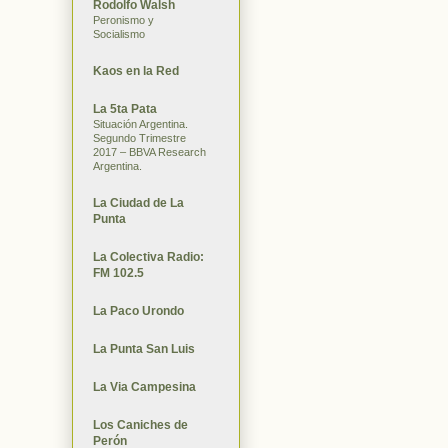
Rodolfo Walsh
Peronismo y
Socialismo
Kaos en la Red
La 5ta Pata
Situación Argentina.
Segundo Trimestre
2017 – BBVA Research
Argentina.
La Ciudad de La
Punta
La Colectiva Radio:
FM 102.5
La Paco Urondo
La Punta San Luis
La Via Campesina
Los Caniches de
Perón