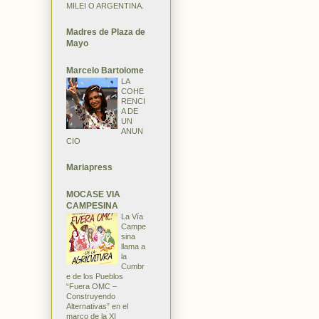
MILEI O ARGENTINA.
Madres de Plaza de
Mayo
Marcelo Bartolome
LA
COHE
RENCI
A DE
UN
ANUN
CIO
Mariapress
MOCASE VIA
CAMPESINA
La Vía
Campe
sina
llama a
la
Cumbr
e de los Pueblos
“Fuera OMC –
Construyendo
Alternativas” en el
marco de la XI