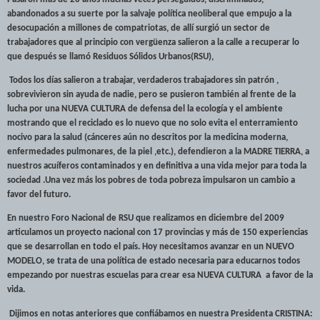
abandonados a su suerte por la salvaje política neoliberal que empujo a la
desocupación a millones de compatriotas, de allí surgió un
sector de
trabajadores que al principio con vergüenza salieron a la calle a recuperar lo
que después se llamó Residuos Sólidos Urbanos(RSU),
Todos los días salieron a trabajar, verdaderos trabajadores sin patrón ,
sobrevivieron sin ayuda de nadie, pero se pusieron también al frente de la
lucha por una NUEVA CULTURA de defensa del la ecología y el ambiente
mostrando que el reciclado es lo nuevo que no solo evita el enterramiento
nocivo para la salud (cánceres aún no descritos por la medicina moderna,
enfermedades pulmonares, de la piel ,etc.), defendieron a la MADRE TIERRA, a
nuestros acuíferos contaminados y en definitiva a una vida mejor para toda la
sociedad .Una vez más los pobres de toda pobreza impulsaron un cambio a
favor del futuro.
En nuestro Foro Nacional de RSU que realizamos en diciembre del 2009
articulamos un proyecto nacional con 17 provincias y más de 150 experiencias
que se desarrollan en todo el país. Hoy necesitamos avanzar en un NUEVO
MODELO, se trata de una política de estado necesaria para educarnos todos
empezando por nuestras escuelas para crear esa NUEVA CULTURA
a favor de la
vida.
Dijimos en notas anteriores que confiábamos en nuestra Presidenta CRISTINA: