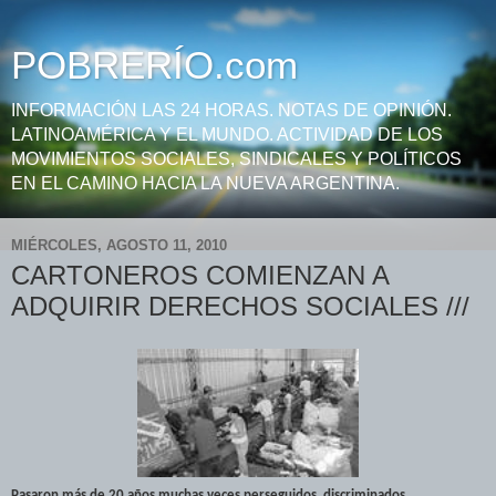
POBRERÍO.com
INFORMACIÓN LAS 24 HORAS. NOTAS DE OPINIÓN.
LATINOAMÉRICA Y EL MUNDO. ACTIVIDAD DE LOS
MOVIMIENTOS SOCIALES, SINDICALES Y POLÍTICOS
EN EL CAMINO HACIA LA NUEVA ARGENTINA.
MIÉRCOLES, AGOSTO 11, 2010
CARTONEROS COMIENZAN A
ADQUIRIR DERECHOS SOCIALES ///
Pasaron más de 20 años muchas veces perseguidos, discriminados,