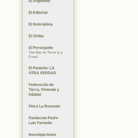
El Argentino
El Editorial
El Noticialista
El Ortiba
El Perseguido
The War on Terror is a
Fraud
El Punteño: LA
OTRA VERDAD
Federación de
Tierra, Vivienda y
Hábitat
Finca La Rosendo
Fundacion Padre
Luis Farinello
Investigaciones