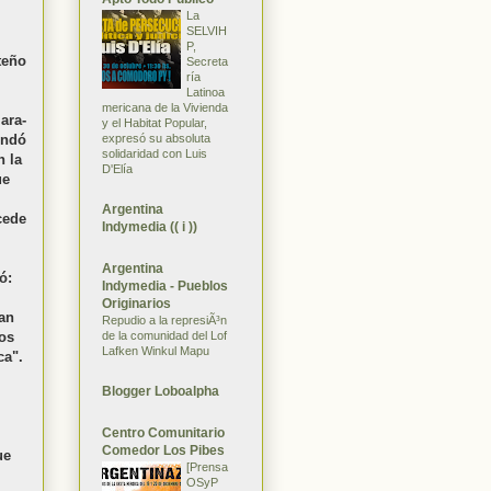
La
SELVIH
P,
teño
Secreta
ría
Latinoa
mericana de la Vivienda
ara-
y el Habitat Popular,
expresó su absoluta
endó
solidaridad con Luis
n la
D'Elía
ue
Argentina
cede
Indymedia (( i ))
Argentina
ó:
Indymedia - Pueblos
Originarios
an
Repudio a la represiÃ³n
de la comunidad del Lof
os
Lafken Winkul Mapu
ca".
Blogger Loboalpha
Centro Comunitario
Comedor Los Pibes
ue
[Prensa
OSyP