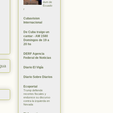
dum de
Ecuado
r
Cubavision
Internacional
De Cuba traigo un
cantar - AM 1580
Domingos de 19 a
20 hs
DERF Agencia
Federal de Noticias
igua
Diario El Vigía
Diario Sobre Diarios
Ecoportal
Trump defiende
recortes fiscales y
endurece su discurso
contra la izquierda en
Nevada