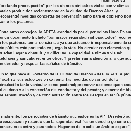
manifestó su
"profunda preocupación" por los últimos siniestros viales con víctimas
fatales producidos recientemente en la ciudad de Buenos Aires, y
recomendó medidas concretas de prevención tanto para el gobierno por
como los peatones.
Entre otros consejos, la APTTA -conducida por el periodista Hugo Palam
en un documento titulado "por mayor seguridad vial para todos" recom
a los peatones: tomar conciencia ya que actuando irresponsablemente e
vía pública está poniendo en juego la vida. No circular con elementos q
puedan llegar a obstruir y o dificultar la capacidad auditiva y visual:
celulares y auriculares, entre otros. Y prestar suma atención a lo que su
en derredor y respetar las señales de tránsito.
En lo que hace al Gobierno de la Ciudad de Buenos Aires, la APTTA pidi
"focalizar sus esfuerzos en extremar las medidas de control de la
circulación tanto vehicular como peatonal;
promover acciones que tiend
al cuidado y a la contención del conductor y del peatón; y
generar ámbit
de sensibilización y de concientización sobre los riesgos en la vía públi
Finalmente, los periodistas de tránsito nucleados en la
APTTA reiteró su
preocupación y recordó que la seguridad vial "es un derecho genuino q
construimos entre y para todos. Hagamos de la calle un ámbito seguro".