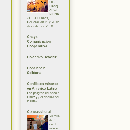
Los
Pibes]
ARGE
NTINA
ZO - A 17 años,
Declaración 19 y 20 de
diciembre de 2018
Chaya
Comunicación
Cooperativa
Colectivo Devenir
Conciencia
Solidaria
Conflictos mineros
en América Latina
Los peligros del paso a
Chile: ¿y el cianuro por
la ruta?
Contracultural
Victoria
del Sí
en el
referén