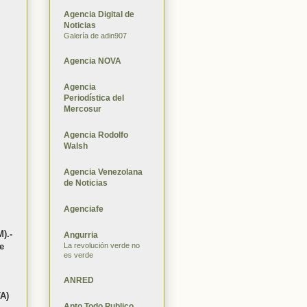
Agencia Digital de
Noticias
Galería de adin907
Agencia NOVA
Agencia
Periodística del
Mercosur
Agencia Rodolfo
Walsh
Agencia Venezolana
de Noticias
Agenciafe
).-
Angurria
La revolución verde no
e
es verde
ANRED
A)
Apto Todo Publico