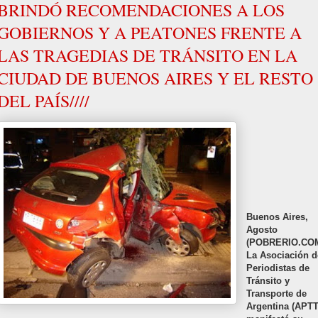
BRINDÓ RECOMENDACIONES A LOS
GOBIERNOS Y A PEATONES FRENTE A
LAS TRAGEDIAS DE TRÁNSITO EN LA
CIUDAD DE BUENOS AIRES Y EL RESTO
DEL PAÍS////
Buenos Aires,
Agosto
(POBRERIO.COM
La Asociación d
Periodistas de
Tránsito y
Transporte de
Argentina (APTT