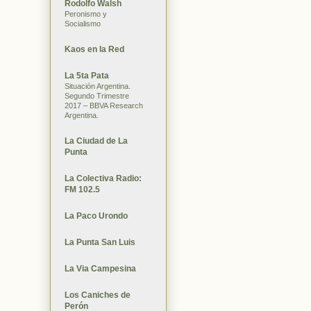
Rodolfo Walsh
Peronismo y
Socialismo
Kaos en la Red
La 5ta Pata
Situación Argentina.
Segundo Trimestre
2017 – BBVA Research
Argentina.
La Ciudad de La
Punta
La Colectiva Radio:
FM 102.5
La Paco Urondo
La Punta San Luis
La Via Campesina
Los Caniches de
Perón