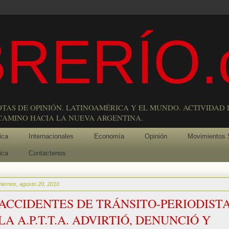
RERÍO.
OTAS DE OPINIÓN. LATINOAMÉRICA Y EL MUNDO. ACTIVIDAD 
 CAMINO HACIA LA NUEVA ARGENTINA.
ica
Internacionales
Economía
Opinión
Movimientos 
ica
Contactenos
viernes, agosto 20, 2010
ACCIDENTES DE TRÁNSITO-PERIODISTA
LA A.P.T.T.A. ADVIRTIÓ, DENUNCIÓ Y