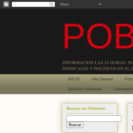
POB
INFORMACIÓN LAS 24 HORAS. N
SINDICALES Y POLÍTICOS EN EL
INICIO
Info General
Polít
Derechos Humanos
Latinoamér
Buscar en Pobrerío