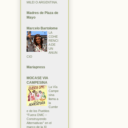
MILEI O ARGENTINA.
Madres de Plaza de
Mayo
Marcelo Bartolome
LA
COHE
RENCI
A DE
UN
ANUN
CIO
Mariapress
MOCASE VIA
CAMPESINA
La Vía
Campe
sina
llama a
la
Cumbr
e de los Pueblos
“Fuera OMC –
Construyendo
Alternativas” en el
marco de la XI