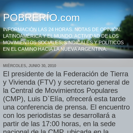
POBRERÍO.com
INFORMACIÓN LAS 24 HORAS. NOTAS DE OPINIÓN.
LATINOAMÉRICA Y EL MUNDO. ACTIVIDAD DE LOS
MOVIMIENTOS SOCIALES, SINDICALES Y POLÍTICOS
EN EL CAMINO HACIA LA NUEVA ARGENTINA.
MIÉRCOLES, JUNIO 30, 2010
El presidente de la Federación de Tierra
y Vivienda (FTV) y secretario general de
la Central de Movimientos Populares
(CMP), Luis D`Elía, ofrecerá esta tarde
una conferencia de prensa. El encuentro
con los periodistas se desarrollará a
partir de las 17:00 horas, en la sede
nacional de la CMP, ubicada en la