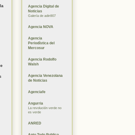
la
Agencia Digital de
Noticias
Galería de adin907
Agencia NOVA
Agencia
Periodística del
Mercosur
Agencia Rodolfo
Walsh
de
Agencia Venezolana
s
de Noticias
Agenciafe
Angurria
La revolución verde no
es verde
ANRED
Apto Todo Publico