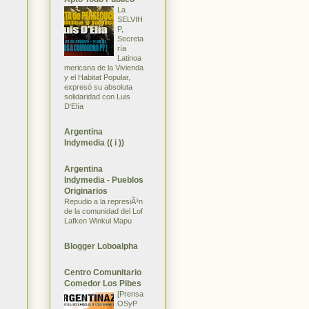
La
SELVIH
P,
Secreta
ría
Latinoa
mericana de la Vivienda
y el Habitat Popular,
expresó su absoluta
solidaridad con Luis
D'Elía
Argentina
Indymedia (( i ))
Argentina
Indymedia - Pueblos
Originarios
Repudio a la represiÃ³n
de la comunidad del Lof
Lafken Winkul Mapu
Blogger Loboalpha
Centro Comunitario
Comedor Los Pibes
[Prensa
OSyP