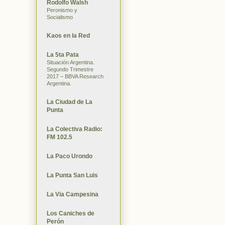
Rodolfo Walsh
Peronismo y
Socialismo
Kaos en la Red
La 5ta Pata
Situación Argentina.
Segundo Trimestre
2017 – BBVA Research
Argentina.
La Ciudad de La
Punta
La Colectiva Radio:
FM 102.5
La Paco Urondo
La Punta San Luis
La Via Campesina
Los Caniches de
Perón