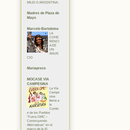
MILEI O ARGENTINA.
Madres de Plaza de
Mayo
Marcelo Bartolome
LA
COHE
RENCI
A DE
UN
ANUN
CIO
Mariapress
MOCASE VIA
CAMPESINA
La Vía
Campe
sina
llama a
la
Cumbr
e de los Pueblos
“Fuera OMC –
Construyendo
Alternativas” en el
marco de la XI