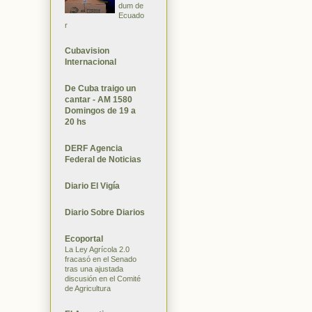
dum de
Ecuado
r
Cubavision
Internacional
De Cuba traigo un
cantar - AM 1580
Domingos de 19 a
20 hs
DERF Agencia
Federal de Noticias
Diario El Vigía
Diario Sobre Diarios
Ecoportal
La Ley Agrícola 2.0
fracasó en el Senado
tras una ajustada
discusión en el Comité
de Agricultura