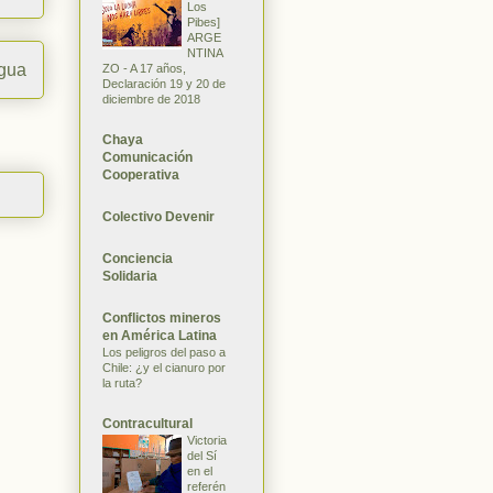
Los
Pibes]
ARGE
NTINA
igua
ZO - A 17 años,
Declaración 19 y 20 de
diciembre de 2018
Chaya
Comunicación
Cooperativa
Colectivo Devenir
Conciencia
Solidaria
Conflictos mineros
en América Latina
Los peligros del paso a
Chile: ¿y el cianuro por
la ruta?
Contracultural
Victoria
del Sí
en el
referén