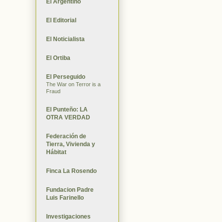
El Argentino
El Editorial
El Noticialista
El Ortiba
El Perseguido
The War on Terror is a
Fraud
El Punteño: LA
OTRA VERDAD
Federación de
Tierra, Vivienda y
Hábitat
Finca La Rosendo
Fundacion Padre
Luis Farinello
Investigaciones