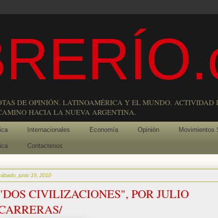
RERÍO.
OTAS DE OPINIÓN. LATINOAMÉRICA Y EL MUNDO. ACTIVIDAD 
 CAMINO HACIA LA NUEVA ARGENTINA.
ica
Internacionales
Economía
Opinión
Movimientos 
ica
Contactenos
sábado, junio 19, 2010
"DOS CIVILIZACIONES", POR JULIO
CARRERAS/