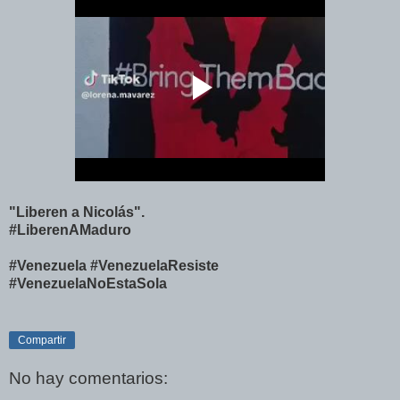
"Liberen a Nicolás".
#LiberenAMaduro
#Venezuela #VenezuelaResiste
#VenezuelaNoEstaSola
Compartir
No hay comentarios: