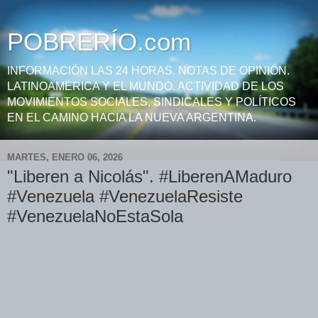
POBRERÍO.com
INFORMACIÓN LAS 24 HORAS. NOTAS DE OPINIÓN.
LATINOAMÉRICA Y EL MUNDO. ACTIVIDAD DE LOS
MOVIMIENTOS SOCIALES, SINDICALES Y POLÍTICOS
EN EL CAMINO HACIA LA NUEVA ARGENTINA.
MARTES, ENERO 06, 2026
"Liberen a Nicolás". #LiberenAMaduro
#Venezuela #VenezuelaResiste
#VenezuelaNoEstaSola