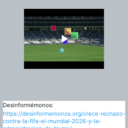
Desinformémonos:
https://desinformemonos.org/crece-rechazo-
contra-la-fifa-el-mundial-2026-y-la-