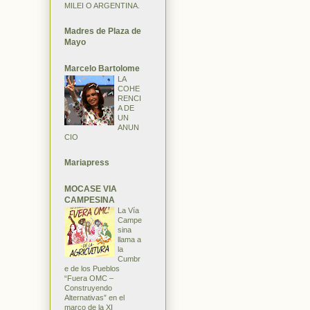
MILEI O ARGENTINA.
Madres de Plaza de
Mayo
Marcelo Bartolome
LA
COHE
RENCI
A DE
UN
ANUN
CIO
Mariapress
MOCASE VIA
CAMPESINA
La Vía
Campe
sina
llama a
la
Cumbr
e de los Pueblos
“Fuera OMC –
Construyendo
Alternativas” en el
marco de la XI