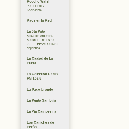
Rodolfo Walsh
Peronismo y
Socialismo
Kaos en la Red
La 5ta Pata
Situación Argentina.
Segundo Trimestre
2017 – BBVA Research
Argentina.
La Ciudad de La
Punta
La Colectiva Radio:
FM 102.5
La Paco Urondo
La Punta San Luis
La Via Campesina
Los Caniches de
Perón