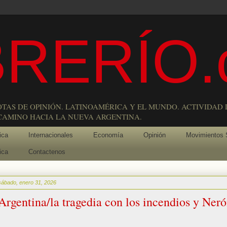
RERÍO.
OTAS DE OPINIÓN. LATINOAMÉRICA Y EL MUNDO. ACTIVIDAD 
 CAMINO HACIA LA NUEVA ARGENTINA.
ica
Internacionales
Economía
Opinión
Movimientos 
ica
Contactenos
sábado, enero 31, 2026
Argentina/la tragedia con los incendios y Neró