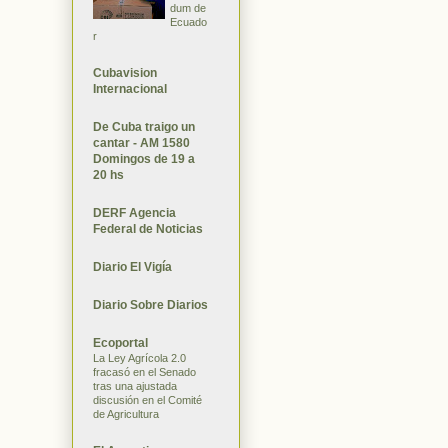
dum de
Ecuado
r
Cubavision
Internacional
De Cuba traigo un
cantar - AM 1580
Domingos de 19 a
20 hs
DERF Agencia
Federal de Noticias
Diario El Vigía
Diario Sobre Diarios
Ecoportal
La Ley Agrícola 2.0
fracasó en el Senado
tras una ajustada
discusión en el Comité
de Agricultura