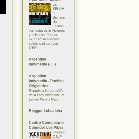
La
SELVIH
P,
Secreta
ría
Latinoa
mericana de la Vivienda
y el Habitat Popular,
expresó su absoluta
solidaridad con Luis
D'Elía
Argentina
Indymedia (( i ))
Argentina
Indymedia - Pueblos
Originarios
Repudio a la represiÃ³n
de la comunidad del Lof
Lafken Winkul Mapu
Blogger Loboalpha
Centro Comunitario
Comedor Los Pibes
[Prensa
OSyP