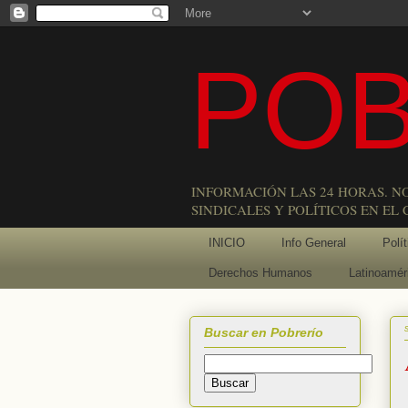
POB
INFORMACIÓN LAS 24 HORAS. N
SINDICALES Y POLÍTICOS EN EL
INICIO
Info General
Polít
Derechos Humanos
Latinoamér
Buscar en Pobrerío