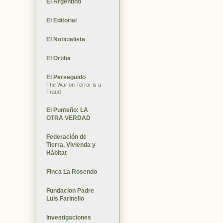
El Argentino
El Editorial
El Noticialista
El Ortiba
El Perseguido
The War on Terror is a
Fraud
El Punteño: LA
OTRA VERDAD
Federación de
Tierra, Vivienda y
Hábitat
Finca La Rosendo
Fundacion Padre
Luis Farinello
Investigaciones