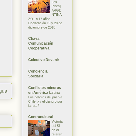
Los
Pibes]
ARGE
NTINA
ZO - A 17 años,
Declaración 19 y 20 de
diciembre de 2018
Chaya
Comunicación
Cooperativa
Colectivo Devenir
Conciencia
Solidaria
Conflictos mineros
igua
en América Latina
Los peligros del paso a
Chile: ¿y el cianuro por
la ruta?
Contracultural
Victoria
del Sí
en el
referén