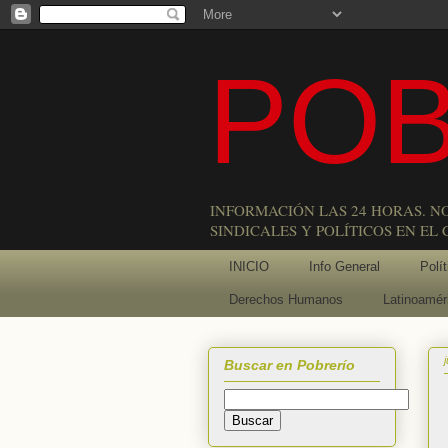
POB
INFORMACIÓN LAS 24 HORAS. N
SINDICALES Y POLÍTICOS EN EL
INICIO
Info General
Polít
Derechos Humanos
Latinoamér
Buscar en Pobrerío