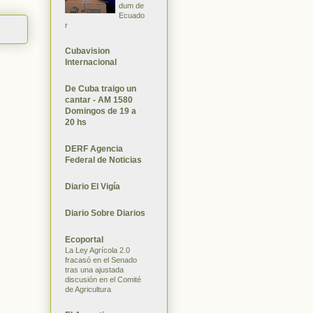
dum de
Ecuado
r
Cubavision
Internacional
De Cuba traigo un
cantar - AM 1580
Domingos de 19 a
20 hs
DERF Agencia
Federal de Noticias
Diario El Vigía
Diario Sobre Diarios
Ecoportal
La Ley Agrícola 2.0
fracasó en el Senado
tras una ajustada
discusión en el Comité
de Agricultura