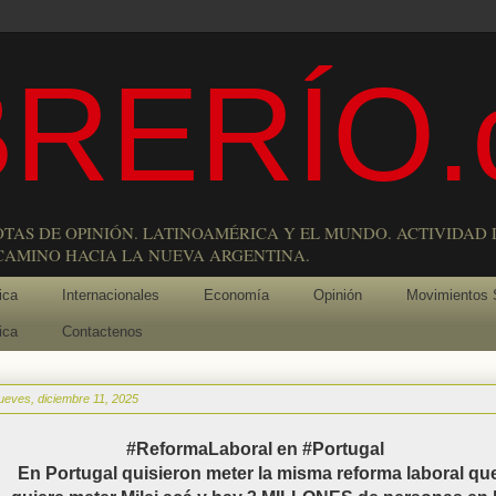
RERÍO.
OTAS DE OPINIÓN. LATINOAMÉRICA Y EL MUNDO. ACTIVIDAD 
 CAMINO HACIA LA NUEVA ARGENTINA.
ica
Internacionales
Economía
Opinión
Movimientos 
ica
Contactenos
jueves, diciembre 11, 2025
#ReformaLaboral en #Portugal
En Portugal quisieron meter la misma reforma laboral qu