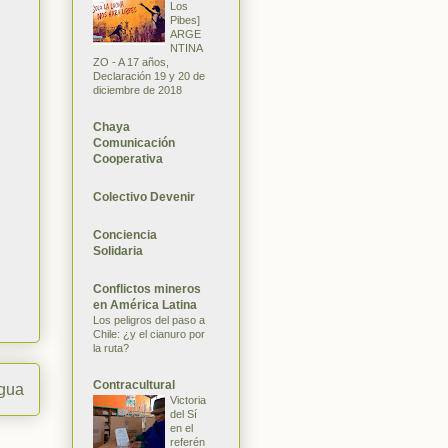
Los
Pibes]
ARGE
NTINA
ZO - A 17 años,
Declaración 19 y 20 de
diciembre de 2018
Chaya
Comunicación
Cooperativa
Colectivo Devenir
Conciencia
Solidaria
Conflictos mineros
en América Latina
Los peligros del paso a
Chile: ¿y el cianuro por
la ruta?
Contracultural
igua
Victoria
del Sí
en el
referén