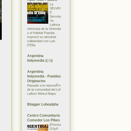
La
SELVIH
P,
Secreta
ría
Latinoa
mericana de la Vivienda
y el Habitat Popular,
expresó su absoluta
solidaridad con Luis
D'Elía
Argentina
Indymedia (( i ))
Argentina
Indymedia - Pueblos
Originarios
Repudio a la represiÃ³n
de la comunidad del Lof
Lafken Winkul Mapu
Blogger Loboalpha
Centro Comunitario
Comedor Los Pibes
[Prensa
OSyP