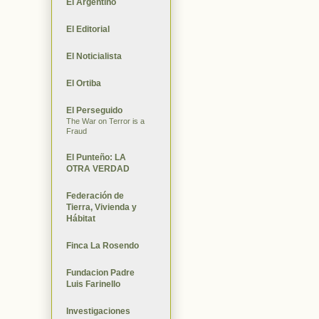
El Argentino
El Editorial
El Noticialista
El Ortiba
El Perseguido
The War on Terror is a
Fraud
El Punteño: LA
OTRA VERDAD
Federación de
Tierra, Vivienda y
Hábitat
Finca La Rosendo
Fundacion Padre
Luis Farinello
Investigaciones