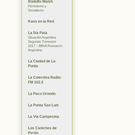
Rodolfo Walsh
Peronismo y
Socialismo
Kaos en la Red
La 5ta Pata
Situación Argentina.
Segundo Trimestre
2017 – BBVA Research
Argentina.
La Ciudad de La
Punta
La Colectiva Radio:
FM 102.5
La Paco Urondo
La Punta San Luis
La Via Campesina
Los Caniches de
Perón