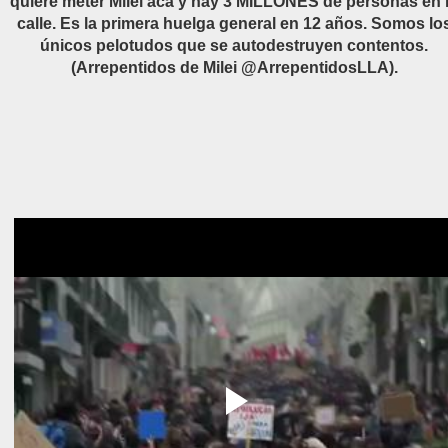
quiere meter Milei acá y hay 3 MILLONES de personas en 
calle. Es la primera huelga general en 12 años. Somos lo
únicos pelotudos que se autodestruyen contentos.
(Arrepentidos de Milei @ArrepentidosLLA).