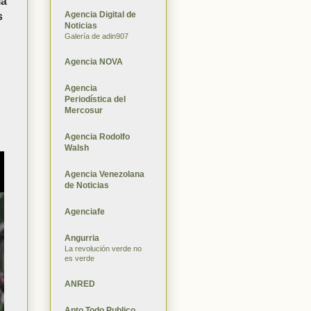
la
Agencia Digital de
s
Noticias
Galería de adin907
Agencia NOVA
Agencia
Periodística del
Mercosur
Agencia Rodolfo
Walsh
Agencia Venezolana
de Noticias
Agenciafe
Angurria
La revolución verde no
es verde
ANRED
Apto Todo Publico