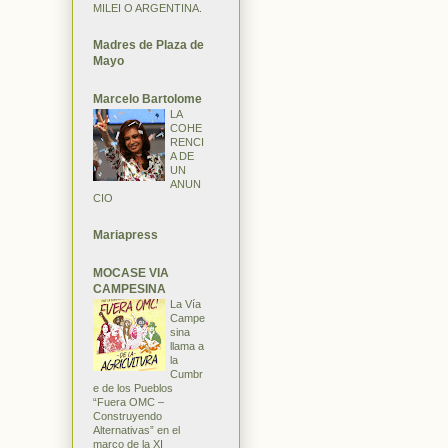
MILEI O ARGENTINA.
Madres de Plaza de
Mayo
Marcelo Bartolome
LA
COHE
RENCI
A DE
UN
ANUN
CIO
Mariapress
MOCASE VIA
CAMPESINA
La Vía
Campe
sina
llama a
la
Cumbr
e de los Pueblos
“Fuera OMC –
Construyendo
Alternativas” en el
marco de la XI