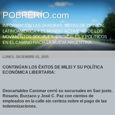
POBRERÍO.com
INFORMACIÓN LAS 24 HORAS. NOTAS DE OPINIÓN.
LATINOAMÉRICA Y EL MUNDO. ACTIVIDAD DE LOS
MOVIMIENTOS SOCIALES, SINDICALES Y POLÍTICOS
EN EL CAMINO HACIA LA NUEVA ARGENTINA.
LUNES, DICIEMBRE 01, 2025
CONTINÚAN LOS ÉXITOS DE MILEI Y SU POLÍTICA
ECONÓMICA LIBERTARIA:
Descartables Caromar cerró su sucursales en San justo,
Rosario, Burzaco y José C. Paz con cientos de
empleados en la calle sin certeza sobre el pago de las
indemnizaciones.