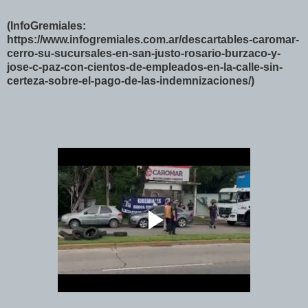
(InfoGremiales:
https://www.infogremiales.com.ar/descartables-caromar-
cerro-su-sucursales-en-san-justo-rosario-burzaco-y-
jose-c-paz-con-cientos-de-empleados-en-la-calle-sin-
certeza-sobre-el-pago-de-las-indemnizaciones/)