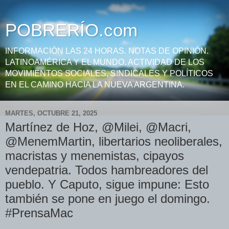
POBRERÍO.com
INFORMACIÓN LAS 24 HORAS. NOTAS DE OPINIÓN.
LATINOAMÉRICA Y EL MUNDO. ACTIVIDAD DE LOS
MOVIMIENTOS SOCIALES, SINDICALES Y POLÍTICOS
EN EL CAMINO HACIA LA NUEVA ARGENTINA.
MARTES, OCTUBRE 21, 2025
Martínez de Hoz, @Milei, @Macri,
@MenemMartin, libertarios neoliberales,
macristas y menemistas, cipayos
vendepatria. Todos hambreadores del
pueblo. Y Caputo, sigue impune: Esto
también se pone en juego el domingo.
#PrensaMac