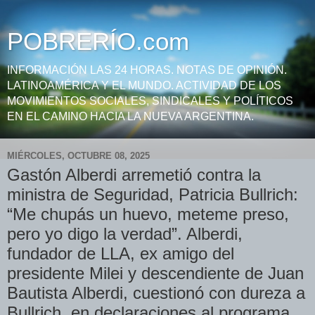
POBRERÍO.com
INFORMACIÓN LAS 24 HORAS. NOTAS DE OPINIÓN.
LATINOAMÉRICA Y EL MUNDO. ACTIVIDAD DE LOS
MOVIMIENTOS SOCIALES, SINDICALES Y POLÍTICOS
EN EL CAMINO HACIA LA NUEVA ARGENTINA.
MIÉRCOLES, OCTUBRE 08, 2025
Gastón Alberdi arremetió contra la
ministra de Seguridad, Patricia Bullrich:
“Me chupás un huevo, meteme preso,
pero yo digo la verdad”. Alberdi,
fundador de LLA, ex amigo del
presidente Milei y descendiente de Juan
Bautista Alberdi, cuestionó con dureza a
Bullrich, en declaraciones al programa