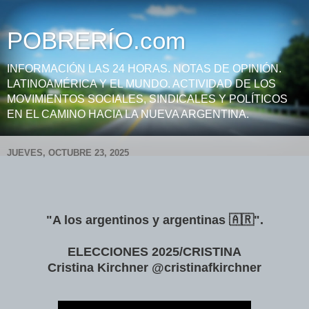
POBRERÍO.com
INFORMACIÓN LAS 24 HORAS. NOTAS DE OPINIÓN.
LATINOAMÉRICA Y EL MUNDO. ACTIVIDAD DE LOS
MOVIMIENTOS SOCIALES, SINDICALES Y POLÍTICOS
EN EL CAMINO HACIA LA NUEVA ARGENTINA.
JUEVES, OCTUBRE 23, 2025
"A los argentinos y argentinas 🇦🇷".
ELECCIONES 2025/CRISTINA
Cristina Kirchner @cristinafkirchner