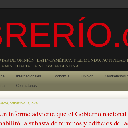
RERÍO.
OTAS DE OPINIÓN. LATINOAMÉRICA Y EL MUNDO. ACTIVIDAD 
 CAMINO HACIA LA NUEVA ARGENTINA.
ica
Internacionales
Economía
Opinión
Movimientos 
ica
Contactenos
jueves, septiembre 11, 2025
Un informe advierte que el Gobierno nacional
habilitó la subasta de terrenos y edificios de la