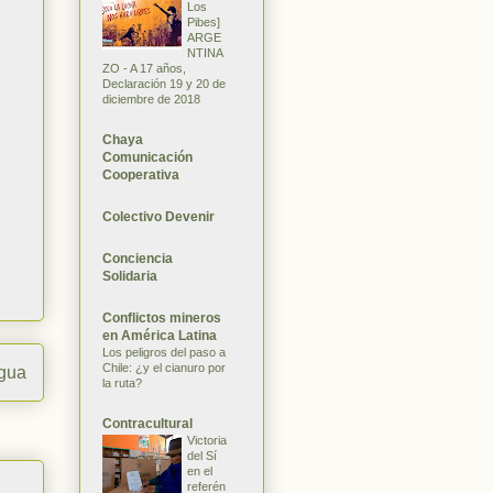
Los
Pibes]
ARGE
NTINA
ZO - A 17 años,
Declaración 19 y 20 de
diciembre de 2018
Chaya
Comunicación
Cooperativa
Colectivo Devenir
Conciencia
Solidaria
Conflictos mineros
en América Latina
Los peligros del paso a
Chile: ¿y el cianuro por
igua
la ruta?
Contracultural
Victoria
del Sí
en el
referén