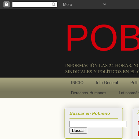
POB
INFORMACIÓN LAS 24 HORAS. N
SINDICALES Y POLÍTICOS EN EL
INICIO
Info General
Polít
Derechos Humanos
Latinoamér
Buscar en Pobrerío