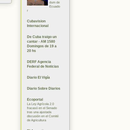
dum de
Ecuado
r
Cubavision
Internacional
De Cuba traigo un
cantar - AM 1580
Domingos de 19 a
20 hs
DERF Agencia
Federal de Noticias
Diario El Vigía
Diario Sobre Diarios
Ecoportal
La Ley Agrícola 2.0
fracasó en el Senado
tras una ajustada
discusión en el Comité
de Agricultura