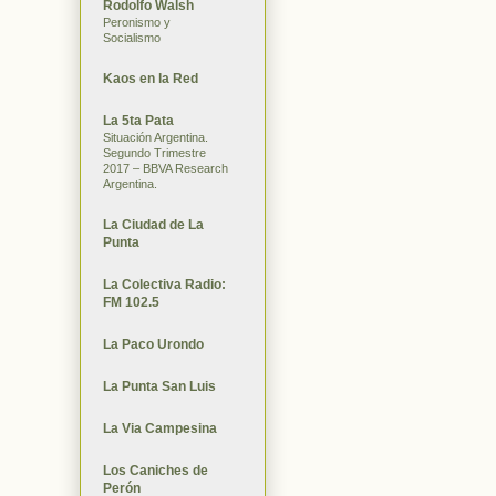
Rodolfo Walsh
Peronismo y
Socialismo
Kaos en la Red
La 5ta Pata
Situación Argentina.
Segundo Trimestre
2017 – BBVA Research
Argentina.
La Ciudad de La
Punta
La Colectiva Radio:
FM 102.5
La Paco Urondo
La Punta San Luis
La Via Campesina
Los Caniches de
Perón