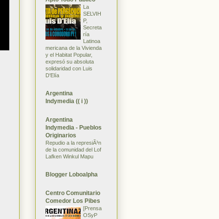
La
SELVIH
P,
Secreta
ría
Latinoa
mericana de la Vivienda
y el Habitat Popular,
expresó su absoluta
solidaridad con Luis
D'Elía
Argentina
Indymedia (( i ))
Argentina
Indymedia - Pueblos
Originarios
Repudio a la represiÃ³n
de la comunidad del Lof
Lafken Winkul Mapu
Blogger Loboalpha
Centro Comunitario
Comedor Los Pibes
[Prensa
OSyP