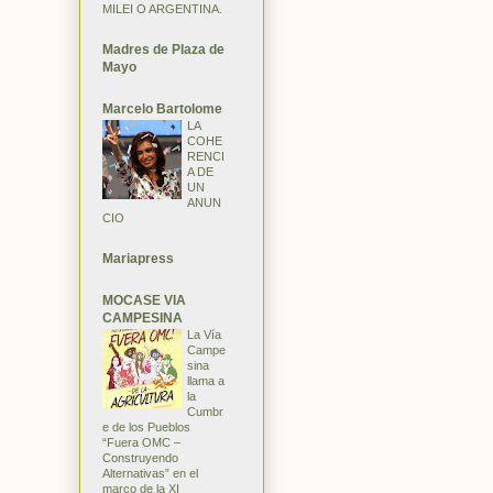
MILEI O ARGENTINA.
Madres de Plaza de
Mayo
Marcelo Bartolome
LA
COHE
RENCI
A DE
UN
ANUN
CIO
Mariapress
MOCASE VIA
CAMPESINA
La Vía
Campe
sina
llama a
la
Cumbr
e de los Pueblos
“Fuera OMC –
Construyendo
Alternativas” en el
marco de la XI