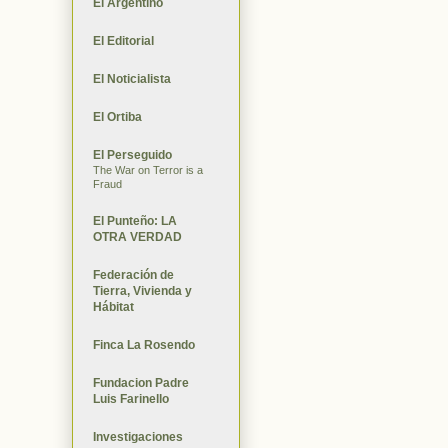
El Argentino
El Editorial
El Noticialista
El Ortiba
El Perseguido
The War on Terror is a
Fraud
El Punteño: LA
OTRA VERDAD
Federación de
Tierra, Vivienda y
Hábitat
Finca La Rosendo
Fundacion Padre
Luis Farinello
Investigaciones