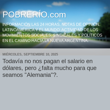
POBRERÍO.com
INFORMACIÓN LAS 24 HORAS. NOTAS DE OPINIÓN.
LATINOAMÉRICA Y EL MUNDO. ACTIVIDAD DE LOS
MOVIMIENTOS SOCIALES, SINDICALES Y POLÍTICOS
EN EL CAMINO HACIA LA NUEVA ARGENTINA.
MIÉRCOLES, SEPTIEMBRE 10, 2025
Todavía no nos pagan el salario en
dólares, pero ¿falta mucho para que
seamos "Alemania"?.