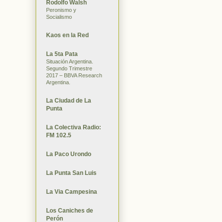
Rodolfo Walsh
Peronismo y
Socialismo
Kaos en la Red
La 5ta Pata
Situación Argentina.
Segundo Trimestre
2017 – BBVA Research
Argentina.
La Ciudad de La
Punta
La Colectiva Radio:
FM 102.5
La Paco Urondo
La Punta San Luis
La Via Campesina
Los Caniches de
Perón