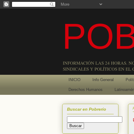
POB
INFORMACIÓN LAS 24 HORAS. N
SINDICALES Y POLÍTICOS EN EL
INICIO
Info General
Polít
Derechos Humanos
Latinoamér
Buscar en Pobrerío