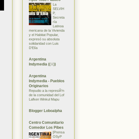
La
SELVIH
P,
Secreta
ría
Latinoa
mericana de la Vivienda
y el Habitat Popular,
expresó su absoluta
solidaridad con Luis
D'Elía
Argentina
Indymedia (( i ))
Argentina
Indymedia - Pueblos
Originarios
Repudio a la represiÃ³n
de la comunidad del Lof
Lafken Winkul Mapu
Blogger Loboalpha
Centro Comunitario
Comedor Los Pibes
[Prensa
OSyP