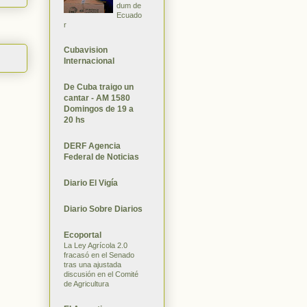
dum de
Ecuado
r
Cubavision
Internacional
De Cuba traigo un
cantar - AM 1580
Domingos de 19 a
20 hs
DERF Agencia
Federal de Noticias
Diario El Vigía
Diario Sobre Diarios
Ecoportal
La Ley Agrícola 2.0
fracasó en el Senado
tras una ajustada
discusión en el Comité
de Agricultura