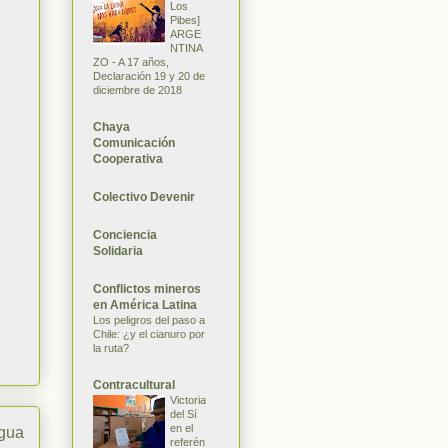
Los
Pibes]
ARGE
NTINA
ZO - A 17 años,
Declaración 19 y 20 de
diciembre de 2018
Chaya
Comunicación
Cooperativa
Colectivo Devenir
Conciencia
Solidaria
Conflictos mineros
en América Latina
Los peligros del paso a
Chile: ¿y el cianuro por
la ruta?
Contracultural
Victoria
del Sí
en el
igua
referén