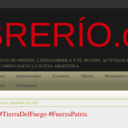
RERÍO.
OTAS DE OPINIÓN. LATINOAMÉRICA Y EL MUNDO. ACTIVIDAD 
 CAMINO HACIA LA NUEVA ARGENTINA.
ica
Internacionales
Economía
Opinión
Movimientos 
ica
Contactenos
jueves, septiembre 25, 2025
#TierraDelFuego #FuerzaPatria