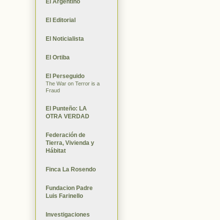
El Argentino
El Editorial
El Noticialista
El Ortiba
El Perseguido
The War on Terror is a
Fraud
El Punteño: LA
OTRA VERDAD
Federación de
Tierra, Vivienda y
Hábitat
Finca La Rosendo
Fundacion Padre
Luis Farinello
Investigaciones