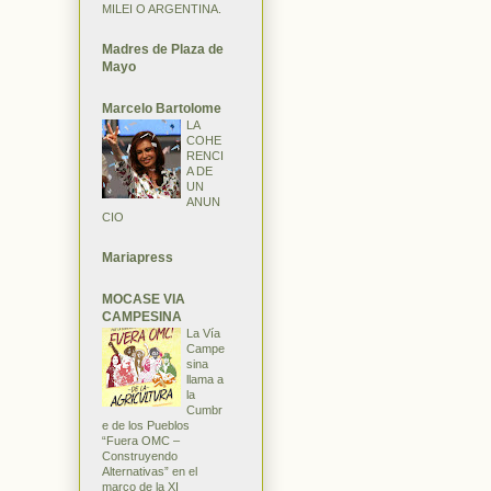
MILEI O ARGENTINA.
Madres de Plaza de
Mayo
Marcelo Bartolome
LA
COHE
RENCI
A DE
UN
ANUN
CIO
Mariapress
MOCASE VIA
CAMPESINA
La Vía
Campe
sina
llama a
la
Cumbr
e de los Pueblos
“Fuera OMC –
Construyendo
Alternativas” en el
marco de la XI