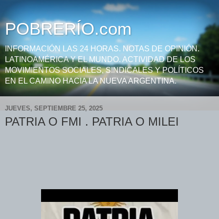
POBRERÍO.com
INFORMACIÓN LAS 24 HORAS. NOTAS DE OPINIÓN.
LATINOAMÉRICA Y EL MUNDO. ACTIVIDAD DE LOS
MOVIMIENTOS SOCIALES, SINDICALES Y POLÍTICOS
EN EL CAMINO HACIA LA NUEVA ARGENTINA.
JUEVES, SEPTIEMBRE 25, 2025
PATRIA O FMI . PATRIA O MILEI