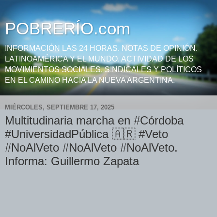
POBRERÍO.com
INFORMACIÓN LAS 24 HORAS. NOTAS DE OPINIÓN.
LATINOAMÉRICA Y EL MUNDO. ACTIVIDAD DE LOS
MOVIMIENTOS SOCIALES, SINDICALES Y POLÍTICOS
EN EL CAMINO HACIA LA NUEVA ARGENTINA.
MIÉRCOLES, SEPTIEMBRE 17, 2025
Multitudinaria marcha en #Córdoba
#UniversidadPública 🇦🇷 #Veto
#NoAlVeto #NoAlVeto #NoAlVeto.
Informa: Guillermo Zapata