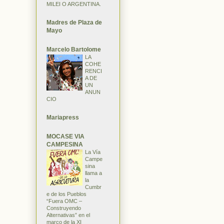
MILEI O ARGENTINA.
Madres de Plaza de
Mayo
Marcelo Bartolome
LA
COHE
RENCI
A DE
UN
ANUN
CIO
Mariapress
MOCASE VIA
CAMPESINA
La Vía
Campe
sina
llama a
la
Cumbr
e de los Pueblos
“Fuera OMC –
Construyendo
Alternativas” en el
marco de la XI