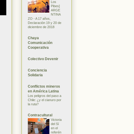
Los
Pibes]
ARGE
NTINA
ZO - A 17 años,
Declaración 19 y 20 de
diciembre de 2018
Chaya
Comunicación
Cooperativa
Colectivo Devenir
Conciencia
Solidaria
Conflictos mineros
en América Latina
Los peligros del paso a
Chile: ¿y el cianuro por
la ruta?
Contracultural
Victoria
del Sí
en el
referén