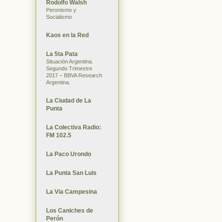
Rodolfo Walsh
Peronismo y
Socialismo
Kaos en la Red
La 5ta Pata
Situación Argentina.
Segundo Trimestre
2017 – BBVA Research
Argentina.
La Ciudad de La
Punta
La Colectiva Radio:
FM 102.5
La Paco Urondo
La Punta San Luis
La Via Campesina
Los Caniches de
Perón