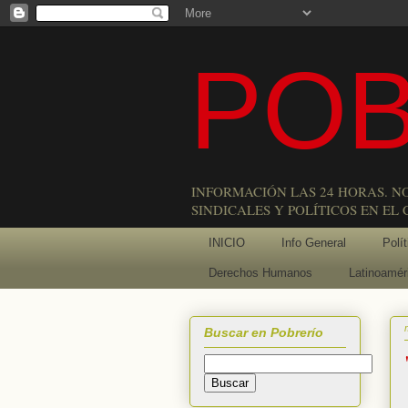
POB
INFORMACIÓN LAS 24 HORAS. N
SINDICALES Y POLÍTICOS EN EL
INICIO
Info General
Polít
Derechos Humanos
Latinoamér
Buscar en Pobrerío