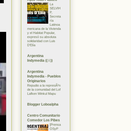
La
SELVIH
P,
Secreta
ría
Latinoa
mericana de la Vivienda
y el Habitat Popular,
expresó su absoluta
solidaridad con Luis
D'Elía
Argentina
Indymedia (( i ))
Argentina
Indymedia - Pueblos
Originarios
Repudio a la represiÃ³n
de la comunidad del Lof
Lafken Winkul Mapu
Blogger Loboalpha
Centro Comunitario
Comedor Los Pibes
[Prensa
OSyP