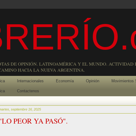
RERÍO.
OTAS DE OPINIÓN. LATINOAMÉRICA Y EL MUNDO. ACTIVIDAD 
 CAMINO HACIA LA NUEVA ARGENTINA.
ica
Internacionales
Economía
Opinión
Movimientos 
ica
Contactenos
martes, septiembre 16, 2025
"LO PEOR YA PASÓ".