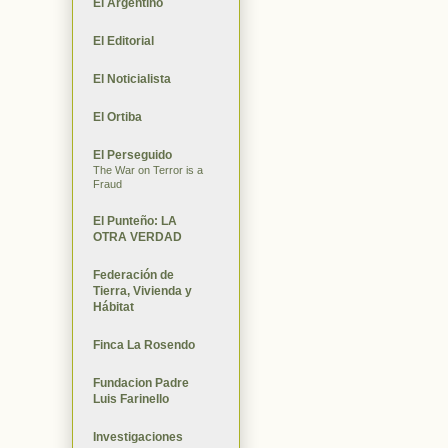
El Argentino
El Editorial
El Noticialista
El Ortiba
El Perseguido
The War on Terror is a
Fraud
El Punteño: LA
OTRA VERDAD
Federación de
Tierra, Vivienda y
Hábitat
Finca La Rosendo
Fundacion Padre
Luis Farinello
Investigaciones