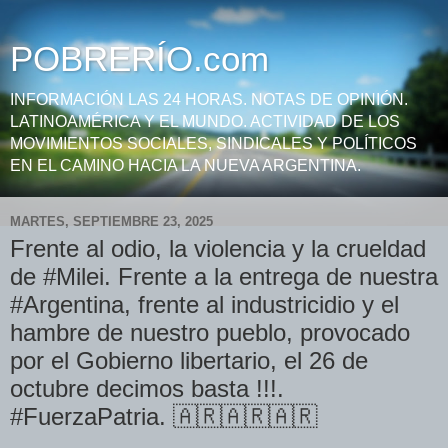
POBRERÍO.com
INFORMACIÓN LAS 24 HORAS. NOTAS DE OPINIÓN.
LATINOAMÉRICA Y EL MUNDO. ACTIVIDAD DE LOS
MOVIMIENTOS SOCIALES, SINDICALES Y POLÍTICOS
EN EL CAMINO HACIA LA NUEVA ARGENTINA.
MARTES, SEPTIEMBRE 23, 2025
Frente al odio, la violencia y la crueldad
de #Milei. Frente a la entrega de nuestra
#Argentina, frente al industricidio y el
hambre de nuestro pueblo, provocado
por el Gobierno libertario, el 26 de
octubre decimos basta !!!.
#FuerzaPatria. 🇦🇷🇦🇷🇦🇷