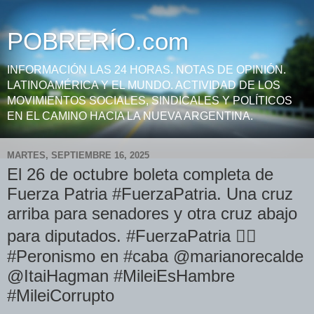
POBRERÍO.com
INFORMACIÓN LAS 24 HORAS. NOTAS DE OPINIÓN.
LATINOAMÉRICA Y EL MUNDO. ACTIVIDAD DE LOS
MOVIMIENTOS SOCIALES, SINDICALES Y POLÍTICOS
EN EL CAMINO HACIA LA NUEVA ARGENTINA.
MARTES, SEPTIEMBRE 16, 2025
El 26 de octubre boleta completa de
Fuerza Patria #FuerzaPatria. Una cruz
arriba para senadores y otra cruz abajo
para diputados. #FuerzaPatria ✌🏻
#Peronismo en #caba @marianorecalde
@ItaiHagman #MileiEsHambre
#MileiCorrupto