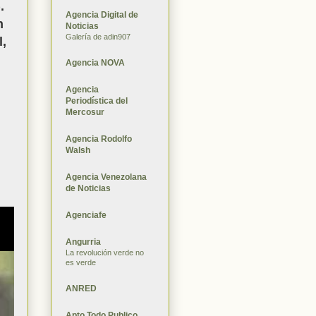
.
Agencia Digital de
n
Noticias
Galería de adin907
l,
Agencia NOVA
Agencia
Periodística del
Mercosur
Agencia Rodolfo
Walsh
Agencia Venezolana
de Noticias
Agenciafe
Angurria
La revolución verde no
es verde
ANRED
Apto Todo Publico