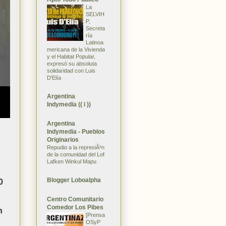
La
SELVIH
P,
Secreta
ría
Latinoa
mericana de la Vivienda
y el Habitat Popular,
expresó su absoluta
solidaridad con Luis
D'Elía
Argentina
Indymedia (( i ))
Argentina
Indymedia - Pueblos
Originarios
Repudio a la represiÃ³n
de la comunidad del Lof
Lafken Winkul Mapu
Blogger Loboalpha
0
Centro Comunitario
Comedor Los Pibes
n
[Prensa
OSyP