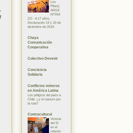
Los
Pibes]
-
ARGE
NTINA
/
ZO - A 17 años,
Declaración 19 y 20 de
diciembre de 2018
Chaya
Comunicación
Cooperativa
Colectivo Devenir
Conciencia
Solidaria
Conflictos mineros
en América Latina
Los peligros del paso a
Chile: ¿y el cianuro por
la ruta?
Contracultural
Victoria
del Sí
en el
referén