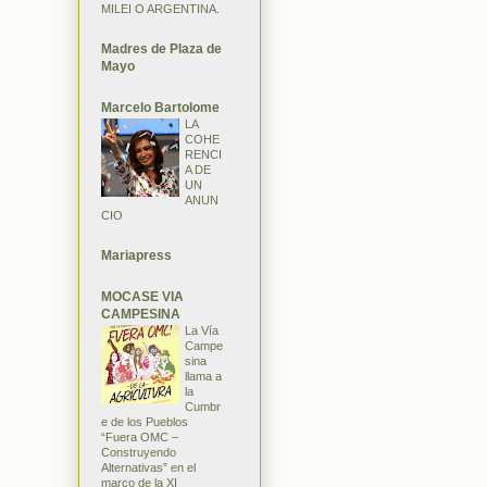
MILEI O ARGENTINA.
Madres de Plaza de
Mayo
Marcelo Bartolome
LA
COHE
RENCI
A DE
UN
ANUN
CIO
Mariapress
MOCASE VIA
CAMPESINA
La Vía
Campe
sina
llama a
la
Cumbr
e de los Pueblos
“Fuera OMC –
Construyendo
Alternativas” en el
marco de la XI