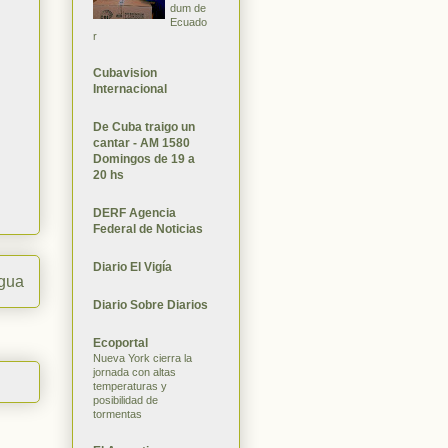
dum de
Ecuado
r
Cubavision
Internacional
De Cuba traigo un
cantar - AM 1580
Domingos de 19 a
20 hs
DERF Agencia
Federal de Noticias
Diario El Vigía
igua
Diario Sobre Diarios
Ecoportal
Nueva York cierra la
jornada con altas
temperaturas y
posibilidad de
tormentas