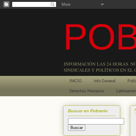
POB
INFORMACIÓN LAS 24 HORAS. N
SINDICALES Y POLÍTICOS EN EL
INICIO
Info General
Polít
Derechos Humanos
Latinoamér
Buscar en Pobrerío