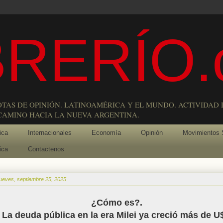
RERÍO.
OTAS DE OPINIÓN. LATINOAMÉRICA Y EL MUNDO. ACTIVIDAD 
 CAMINO HACIA LA NUEVA ARGENTINA.
ica
Internacionales
Economía
Opinión
Movimientos 
ica
Contactenos
jueves, septiembre 25, 2025
¿Cómo es?.
La deuda pública en la era Milei ya creció más de U