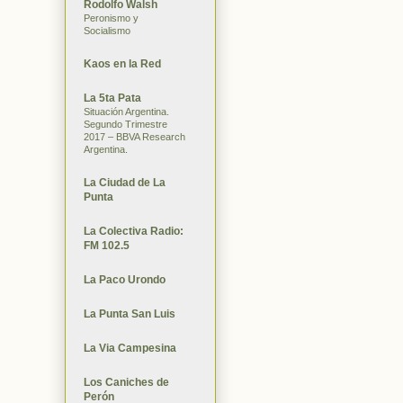
Rodolfo Walsh
Peronismo y
Socialismo
Kaos en la Red
La 5ta Pata
Situación Argentina.
Segundo Trimestre
2017 – BBVA Research
Argentina.
La Ciudad de La
Punta
La Colectiva Radio:
FM 102.5
La Paco Urondo
La Punta San Luis
La Via Campesina
Los Caniches de
Perón