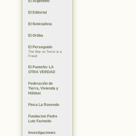
El Argentino
El Editorial
El Noticialista
El Ortiba
El Perseguido
The War on Terror is a
Fraud
El Punteño: LA
OTRA VERDAD
Federación de
Tierra, Vivienda y
Hábitat
Finca La Rosendo
Fundacion Padre
Luis Farinello
Investigaciones