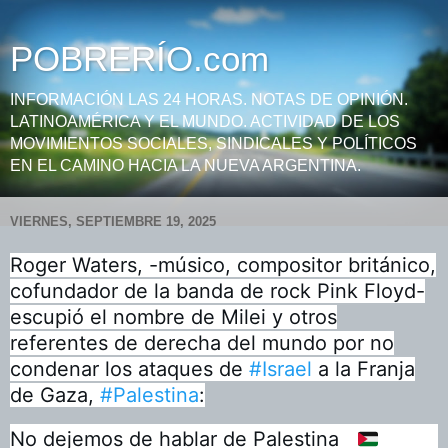
POBRERÍO.com
INFORMACIÓN LAS 24 HORAS. NOTAS DE OPINIÓN.
LATINOAMÉRICA Y EL MUNDO. ACTIVIDAD DE LOS
MOVIMIENTOS SOCIALES, SINDICALES Y POLÍTICOS
EN EL CAMINO HACIA LA NUEVA ARGENTINA.
VIERNES, SEPTIEMBRE 19, 2025
Roger Waters, -músico, compositor británico,
cofundador de la banda de rock Pink Floyd-
escupió el nombre de Milei y otros
referentes de derecha del mundo por no
condenar los ataques de
#Israel
a la Franja
de Gaza,
#Palestina
:
No dejemos de hablar de Palestina
🇵🇸