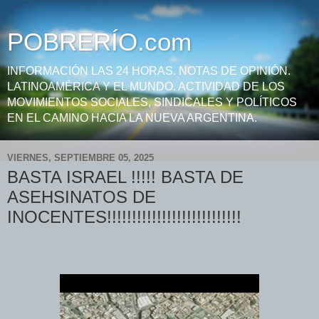
POBRERÍO.com
INFORMACIÓN LAS 24 HORAS. NOTAS DE OPINIÓN.
LATINOAMÉRICA Y EL MUNDO. ACTIVIDAD DE LOS
MOVIMIENTOS SOCIALES, SINDICALES Y POLÍTICOS
EN EL CAMINO HACIA LA NUEVA ARGENTINA.
VIERNES, SEPTIEMBRE 05, 2025
BASTA ISRAEL !!!!! BASTA DE
ASEHSINATOS DE
INOCENTES!!!!!!!!!!!!!!!!!!!!!!!!!!!