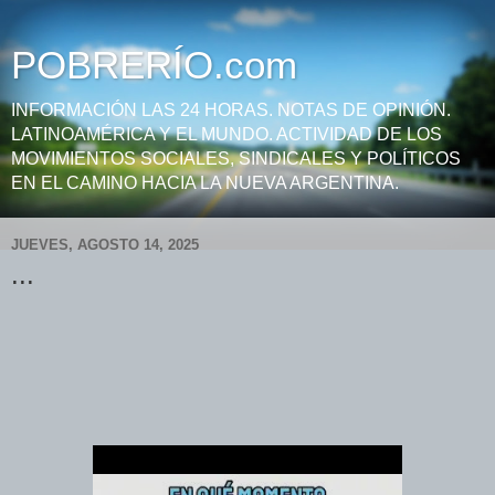
POBRERÍO.com
INFORMACIÓN LAS 24 HORAS. NOTAS DE OPINIÓN.
LATINOAMÉRICA Y EL MUNDO. ACTIVIDAD DE LOS
MOVIMIENTOS SOCIALES, SINDICALES Y POLÍTICOS
EN EL CAMINO HACIA LA NUEVA ARGENTINA.
JUEVES, AGOSTO 14, 2025
...