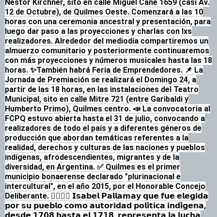
Néstor Kirchner, sito en calle Miguel Cané 1659 (casi Av.
12 de Octubre), de Quilmes Oeste.
Comenzará a las 10
horas con una ceremonia ancestral y presentación, para
luego dar paso a las proyecciones y charlas con lxs
realizadores.
Alrededor del mediodía compartiremos un
almuerzo comunitario y posteriormente continuaremos
con más proyecciones y números musicales hasta las 18
horas.
✨También habrá Feria de Emprendedores.
📌 La
Jornada de Premiación se realizará el Domingo 24, a
partir de las 18 horas, en las instalaciones del Teatro
Municipal, sito en calle Mitre 721 (entre Garibaldi y
Humberto Primo), Quilmes centro.
📣 La convocatoria al
FCPQ estuvo abierta hasta el 31 de julio, convocando a
realizadores de todo el país y a diferentes géneros de
producción que abordan temáticas referentes a la
realidad, derechos y culturas de las naciones y pueblos
indígenas, afrodescendientes, migrantes y de la
diversidad, en Argentina.
✅ Quilmes es el primer
municipio bonaerense declarado "plurinacional e
intercultural", en el año 2015, por el Honorable Concejo
Deliberante.
✊🏾🙌🏾 𝗜𝘀𝗮𝗯𝗲𝗹 𝗣𝗮𝗹𝗹𝗮𝗺𝗮𝘆 𝗾𝘂𝗲 𝗳𝘂𝗲 𝗲𝗹𝗲𝗴𝗶𝗱𝗮
𝗽𝗼𝗿 𝘀𝘂 𝗽𝘂𝗲𝗯𝗹𝗼 𝗰𝗼𝗺𝗼 𝗮𝘂𝘁𝗼𝗿𝗶𝗱𝗮𝗱 𝗽𝗼𝗹𝗶́𝘁𝗶𝗰𝗮 𝗶𝗻𝗱𝗶́𝗴𝗲𝗻𝗮,
𝗱𝗲𝘀𝗱𝗲 𝟭𝟳𝟬𝟴 𝗵𝗮𝘀𝘁𝗮 𝗲𝗹 𝟭𝟳𝟭𝟴, 𝗿𝗲𝗽𝗿𝗲𝘀𝗲𝗻𝘁𝗮 𝗹𝗮 𝗹𝘂𝗰𝗵𝗮