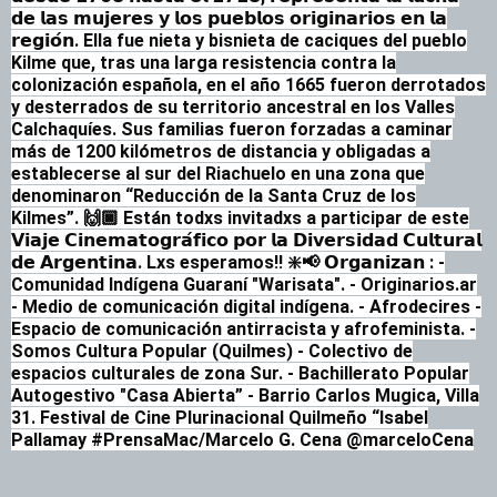
𝗱𝗲 𝗹𝗮𝘀 𝗺𝘂𝗷𝗲𝗿𝗲𝘀 𝘆 𝗹𝗼𝘀 𝗽𝘂𝗲𝗯𝗹𝗼𝘀 𝗼𝗿𝗶𝗴𝗶𝗻𝗮𝗿𝗶𝗼𝘀 𝗲𝗻 𝗹𝗮
𝗿𝗲𝗴𝗶𝗼́𝗻. Ella fue nieta y bisnieta de caciques del pueblo
Kilme que, tras una larga resistencia contra la
colonización española, en el año 1665 fueron derrotados
y desterrados de su territorio ancestral en los Valles
Calchaquíes. Sus familias fueron forzadas a caminar
más de 1200 kilómetros de distancia y obligadas a
establecerse al sur del Riachuelo en una zona que
denominaron “Reducción de la Santa Cruz de los
Kilmes”.
🙌🏿 Están todxs invitadxs a participar de este
𝗩𝗶𝗮𝗷𝗲 𝗖𝗶𝗻𝗲𝗺𝗮𝘁𝗼𝗴𝗿𝗮́𝗳𝗶𝗰𝗼 𝗽𝗼𝗿 𝗹𝗮 𝗗𝗶𝘃𝗲𝗿𝘀𝗶𝗱𝗮𝗱 𝗖𝘂𝗹𝘁𝘂𝗿𝗮𝗹
𝗱𝗲 𝗔𝗿𝗴𝗲𝗻𝘁𝗶𝗻𝗮.
Lxs esperamos‼️
❇️📢 𝗢𝗿𝗴𝗮𝗻𝗶𝘇𝗮𝗻 :
-
Comunidad Indígena Guaraní "Warisata".
- Originarios.ar
- Medio de comunicación digital indígena.
- Afrodecires -
Espacio de comunicación antirracista y afrofeminista.
-
Somos Cultura Popular (Quilmes) - Colectivo de
espacios culturales de zona Sur.
- Bachillerato Popular
Autogestivo "Casa Abierta” - Barrio Carlos Mugica, Villa
31.
Festival de Cine Plurinacional Quilmeño “Isabel
Pallamay
#PrensaMac/Marcelo G. Cena
@marceloCena