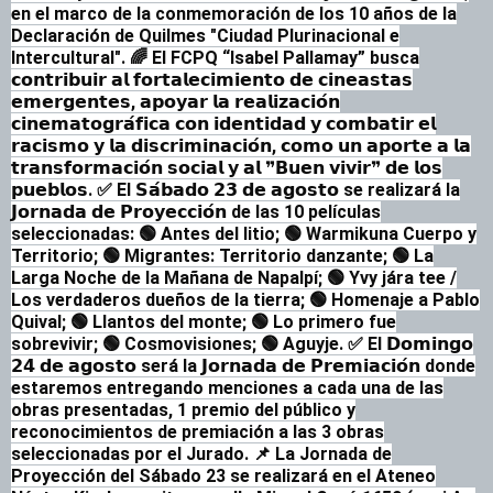
en el marco de la conmemoración de los 10 años de la
Declaración de Quilmes "Ciudad Plurinacional e
Intercultural".
🌈 El FCPQ “Isabel Pallamay” busca
𝗰𝗼𝗻𝘁𝗿𝗶𝗯𝘂𝗶𝗿 𝗮𝗹 𝗳𝗼𝗿𝘁𝗮𝗹𝗲𝗰𝗶𝗺𝗶𝗲𝗻𝘁𝗼 𝗱𝗲 𝗰𝗶𝗻𝗲𝗮𝘀𝘁𝗮𝘀
𝗲𝗺𝗲𝗿𝗴𝗲𝗻𝘁𝗲𝘀, 𝗮𝗽𝗼𝘆𝗮𝗿 𝗹𝗮 𝗿𝗲𝗮𝗹𝗶𝘇𝗮𝗰𝗶𝗼́𝗻
𝗰𝗶𝗻𝗲𝗺𝗮𝘁𝗼𝗴𝗿𝗮́𝗳𝗶𝗰𝗮 𝗰𝗼𝗻 𝗶𝗱𝗲𝗻𝘁𝗶𝗱𝗮𝗱 𝘆 𝗰𝗼𝗺𝗯𝗮𝘁𝗶𝗿 𝗲𝗹
𝗿𝗮𝗰𝗶𝘀𝗺𝗼 𝘆 𝗹𝗮 𝗱𝗶𝘀𝗰𝗿𝗶𝗺𝗶𝗻𝗮𝗰𝗶𝗼́𝗻, 𝗰𝗼𝗺𝗼 𝘂𝗻 𝗮𝗽𝗼𝗿𝘁𝗲 𝗮 𝗹𝗮
𝘁𝗿𝗮𝗻𝘀𝗳𝗼𝗿𝗺𝗮𝗰𝗶𝗼́𝗻 𝘀𝗼𝗰𝗶𝗮𝗹 𝘆 𝗮𝗹 ❞𝗕𝘂𝗲𝗻 𝘃𝗶𝘃𝗶𝗿❞ 𝗱𝗲 𝗹𝗼𝘀
𝗽𝘂𝗲𝗯𝗹𝗼𝘀.
✅ El 𝗦𝗮́𝗯𝗮𝗱𝗼 𝟮𝟯 𝗱𝗲 𝗮𝗴𝗼𝘀𝘁𝗼 se realizará la
𝗝𝗼𝗿𝗻𝗮𝗱𝗮 𝗱𝗲 𝗣𝗿𝗼𝘆𝗲𝗰𝗰𝗶𝗼́𝗻 de las 10 películas
seleccionadas:
🟢 Antes del litio;
🟢 Warmikuna Cuerpo y
Territorio;
🟢 Migrantes: Territorio danzante;
🟢 La
Larga Noche de la Mañana de Napalpí;
🟢 Yvy jára tee /
Los verdaderos dueños de la tierra;
🟢 Homenaje a Pablo
Quival;
🟢 Llantos del monte;
🟢 Lo primero fue
sobrevivir;
🟢 Cosmovisiones;
🟢 Aguyje.
✅ El 𝗗𝗼𝗺𝗶𝗻𝗴𝗼
𝟮𝟰 𝗱𝗲 𝗮𝗴𝗼𝘀𝘁𝗼 será la 𝗝𝗼𝗿𝗻𝗮𝗱𝗮 𝗱𝗲 𝗣𝗿𝗲𝗺𝗶𝗮𝗰𝗶𝗼́𝗻 donde
estaremos entregando menciones a cada una de las
obras presentadas, 1 premio del público y
reconocimientos de premiación a las 3 obras
seleccionadas por el Jurado.
📌 La Jornada de
Proyección del Sábado 23 se realizará en el Ateneo