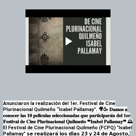
Anunciaron la realización del 1er. Festival de Cine
Plurinacional Quilmeño “Isabel Pallamay".
🎥🥳 𝐃𝐚𝐦𝐨𝐬 𝐚
𝐜𝐨𝐧𝐨𝐜𝐞𝐫 𝐥𝐚𝐬 𝟏𝟎 𝐩𝐞𝐥𝐢́𝐜𝐮𝐥𝐚𝐬 𝐬𝐞𝐥𝐞𝐜𝐜𝐢𝐨𝐧𝐚𝐝𝐚𝐬 𝐪𝐮𝐞 𝐩𝐚𝐫𝐭𝐢𝐜𝐢𝐩𝐚𝐫𝐚́𝐧 𝐝𝐞𝐥 𝟏𝐞𝐫
𝐅𝐞𝐬𝐭𝐢𝐯𝐚𝐥 𝐝𝐞 𝐂𝐢𝐧𝐞 𝐏𝐥𝐮𝐫𝐢𝐧𝐚𝐜𝐢𝐨𝐧𝐚𝐥 𝐐𝐮𝐢𝐥𝐦𝐞𝐧̃𝐨 ❞𝐈𝐬𝐚𝐛𝐞𝐥 𝐏𝐚𝐥𝐥𝐚𝐦𝐚𝐲❞
🌅
El Festival de Cine Plurinacional Quilmeño (FCPQ) "Isabel
Pallamay" 𝘀𝗲 𝗿𝗲𝗮𝗹𝗶𝘇𝗮𝗿𝗮́ 𝗹𝗼𝘀 𝗱𝗶́𝗮𝘀 𝟮𝟯 𝘆 𝟮𝟰 𝗱𝗲 𝗔𝗴𝗼𝘀𝘁𝗼,