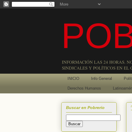
POB
INFORMACIÓN LAS 24 HORAS. N
SINDICALES Y POLÍTICOS EN EL
INICIO
Info General
Polít
Derechos Humanos
Latinoamér
Buscar en Pobrerío