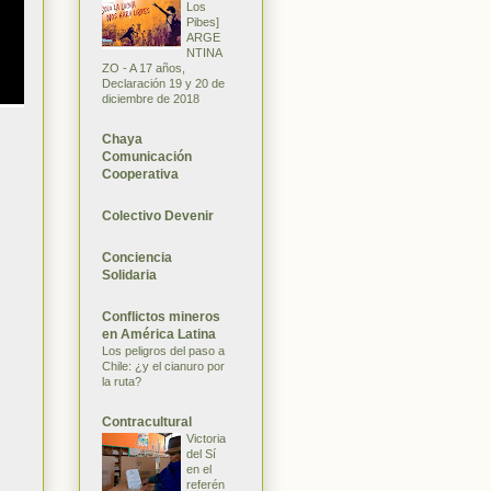
Los
Pibes]
ARGE
NTINA
ZO - A 17 años,
Declaración 19 y 20 de
diciembre de 2018
Chaya
Comunicación
Cooperativa
Colectivo Devenir
Conciencia
Solidaria
Conflictos mineros
en América Latina
Los peligros del paso a
Chile: ¿y el cianuro por
la ruta?
Contracultural
Victoria
del Sí
en el
referén