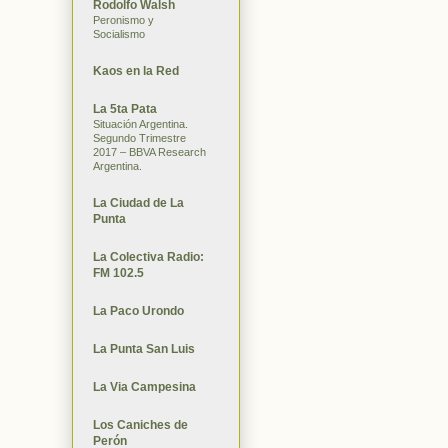
Rodolfo Walsh
Peronismo y
Socialismo
Kaos en la Red
La 5ta Pata
Situación Argentina.
Segundo Trimestre
2017 – BBVA Research
Argentina.
La Ciudad de La
Punta
La Colectiva Radio:
FM 102.5
La Paco Urondo
La Punta San Luis
La Via Campesina
Los Caniches de
Perón