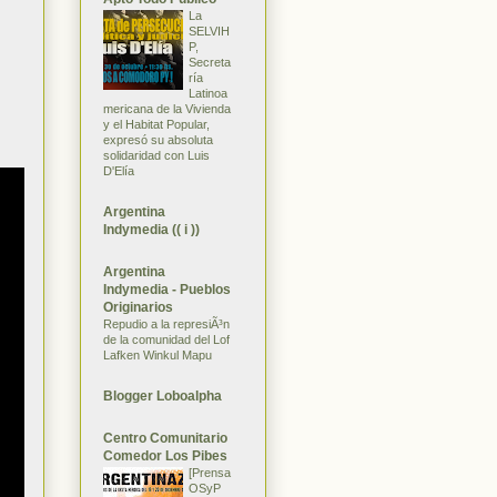
La
SELVIH
P,
Secreta
ría
Latinoa
mericana de la Vivienda
y el Habitat Popular,
expresó su absoluta
solidaridad con Luis
D'Elía
Argentina
Indymedia (( i ))
Argentina
Indymedia - Pueblos
Originarios
Repudio a la represiÃ³n
de la comunidad del Lof
Lafken Winkul Mapu
Blogger Loboalpha
Centro Comunitario
Comedor Los Pibes
[Prensa
OSyP