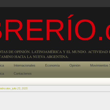
RERÍO.
OTAS DE OPINIÓN. LATINOAMÉRICA Y EL MUNDO. ACTIVIDAD 
 CAMINO HACIA LA NUEVA ARGENTINA.
ica
Internacionales
Economía
Opinión
Movimientos 
ica
Contactenos
miércoles, julio 23, 2025