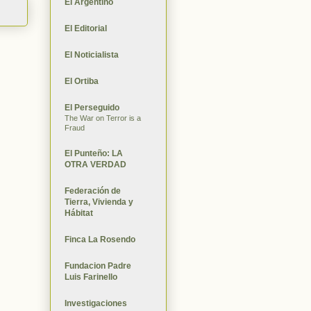
El Argentino
El Editorial
El Noticialista
El Ortiba
El Perseguido
The War on Terror is a
Fraud
El Punteño: LA
OTRA VERDAD
Federación de
Tierra, Vivienda y
Hábitat
Finca La Rosendo
Fundacion Padre
Luis Farinello
Investigaciones