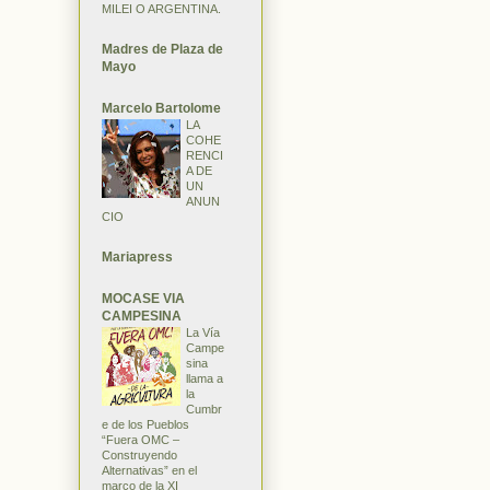
MILEI O ARGENTINA.
Madres de Plaza de
Mayo
Marcelo Bartolome
LA
COHE
RENCI
A DE
UN
ANUN
CIO
Mariapress
MOCASE VIA
CAMPESINA
La Vía
Campe
sina
llama a
la
Cumbr
e de los Pueblos
“Fuera OMC –
Construyendo
Alternativas” en el
marco de la XI