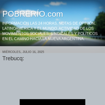
POBRERÍO.com
INFORMACIÓN LAS 24 HORAS. NOTAS DE OPINIÓN.
LATINOAMÉRICA Y EL MUNDO. ACTIVIDAD DE LOS
MOVIMIENTOS SOCIALES, SINDICALES Y POLÍTICOS
EN EL CAMINO HACIA LA NUEVA ARGENTINA.
MIÉRCOLES, JULIO 16, 2025
Trebucq: