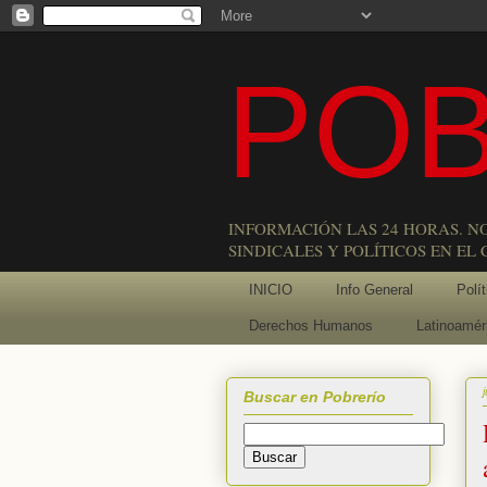
POB
INFORMACIÓN LAS 24 HORAS. N
SINDICALES Y POLÍTICOS EN EL
INICIO
Info General
Polít
Derechos Humanos
Latinoamér
Buscar en Pobrerío