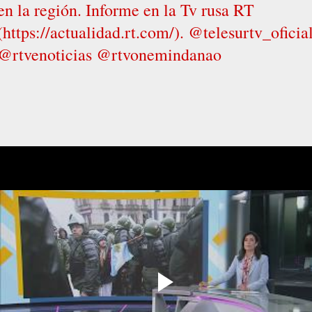
en la región. Informe en la Tv rusa RT
(https://actualidad.rt.com/). @telesurtv_oficia
@rtvenoticias @rtvonemindanao