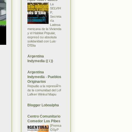
La
SELVIH
P,
Secreta
ría
Latinoa
mericana de la Vivienda
y el Habitat Popular,
expresó su absoluta
solidaridad con Luis
D'Elía
Argentina
Indymedia (( i ))
Argentina
Indymedia - Pueblos
Originarios
Repudio a la represiÃ³n
de la comunidad del Lof
Lafken Winkul Mapu
Blogger Loboalpha
Centro Comunitario
Comedor Los Pibes
[Prensa
OSyP