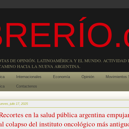
RERÍO.
OTAS DE OPINIÓN. LATINOAMÉRICA Y EL MUNDO. ACTIVIDAD 
 CAMINO HACIA LA NUEVA ARGENTINA.
ica
Internacionales
Economía
Opinión
Movimientos 
ica
Contactenos
jueves, julio 17, 2025
Recortes en la salud pública argentina empuja
al colapso del instituto oncológico más antigu