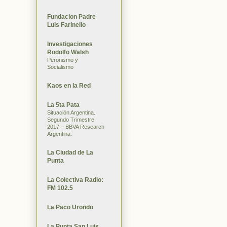
Fundacion Padre
Luis Farinello
Investigaciones
Rodolfo Walsh
Peronismo y
Socialismo
Kaos en la Red
La 5ta Pata
Situación Argentina.
Segundo Trimestre
2017 – BBVA Research
Argentina.
La Ciudad de La
Punta
La Colectiva Radio:
FM 102.5
La Paco Urondo
La Punta San Luis