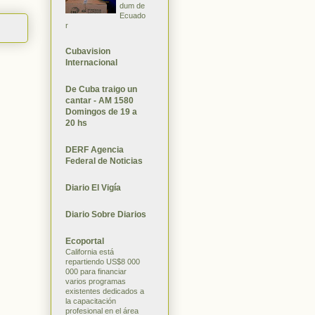
dum de
Ecuado
r
Cubavision
Internacional
De Cuba traigo un
cantar - AM 1580
Domingos de 19 a
20 hs
DERF Agencia
Federal de Noticias
Diario El Vigía
Diario Sobre Diarios
Ecoportal
California está
repartiendo US$8 000
000 para financiar
varios programas
existentes dedicados a
la capacitación
profesional en el área