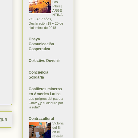
Los
Pibes]
ARGE
NTINA
ZO - A 17 años,
Declaración 19 y 20 de
diciembre de 2018
Chaya
Comunicación
Cooperativa
Colectivo Devenir
Conciencia
Solidaria
Conflictos mineros
en América Latina
Los peligros del paso a
Chile: ¿y el cianuro por
la ruta?
Contracultural
igua
Victoria
del Sí
en el
referén