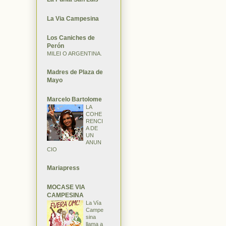
La Via Campesina
Los Caniches de
Perón
MILEI O ARGENTINA.
Madres de Plaza de
Mayo
Marcelo Bartolome
LA
COHE
RENCI
A DE
UN
ANUN
CIO
Mariapress
MOCASE VIA
CAMPESINA
La Vía
Campe
sina
llama a