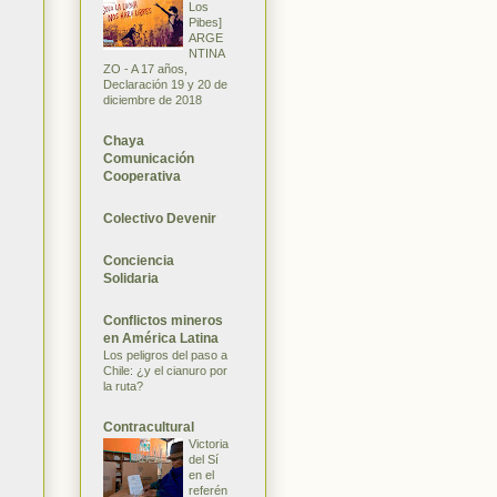
Los
Pibes]
ARGE
NTINA
ZO - A 17 años,
Declaración 19 y 20 de
diciembre de 2018
Chaya
Comunicación
Cooperativa
Colectivo Devenir
Conciencia
Solidaria
Conflictos mineros
en América Latina
Los peligros del paso a
Chile: ¿y el cianuro por
la ruta?
Contracultural
Victoria
del Sí
en el
referén