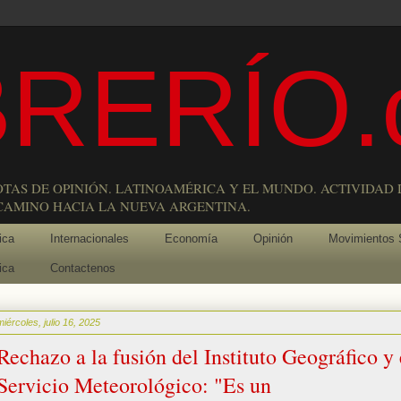
RERÍO.
OTAS DE OPINIÓN. LATINOAMÉRICA Y EL MUNDO. ACTIVIDAD 
 CAMINO HACIA LA NUEVA ARGENTINA.
ica
Internacionales
Economía
Opinión
Movimientos 
ica
Contactenos
miércoles, julio 16, 2025
Rechazo a la fusión del Instituto Geográfico y 
Servicio Meteorológico: "Es un