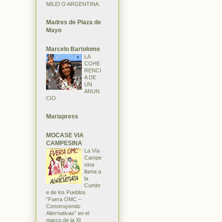
MILEI O ARGENTINA.
Madres de Plaza de
Mayo
Marcelo Bartolome
LA
COHE
RENCI
A DE
UN
ANUN
CIO
Mariapress
MOCASE VIA
CAMPESINA
La Vía
Campe
sina
llama a
la
Cumbr
e de los Pueblos
“Fuera OMC –
Construyendo
Alternativas” en el
marco de la XI