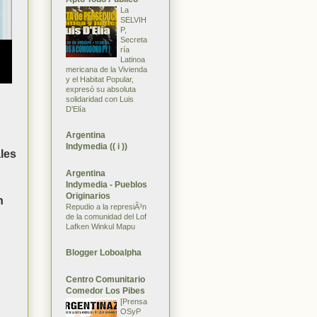
La
SELVIH
P,
Secreta
ría
Latinoa
mericana de la Vivienda
y el Habitat Popular,
expresó su absoluta
solidaridad con Luis
D'Elía
Argentina
Indymedia (( i ))
les
Argentina
Indymedia - Pueblos
Originarios
n
Repudio a la represiÃ³n
de la comunidad del Lof
Lafken Winkul Mapu
Blogger Loboalpha
Centro Comunitario
Comedor Los Pibes
[Prensa
OSyP