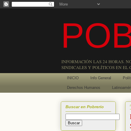
POB
INFORMACIÓN LAS 24 HORAS. N
SINDICALES Y POLÍTICOS EN EL
INICIO
Info General
Polít
Derechos Humanos
Latinoamér
Buscar en Pobrerío