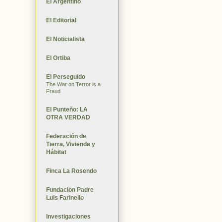
El Argentino
El Editorial
El Noticialista
El Ortiba
El Perseguido
The War on Terror is a
Fraud
El Punteño: LA
OTRA VERDAD
Federación de
Tierra, Vivienda y
Hábitat
Finca La Rosendo
Fundacion Padre
Luis Farinello
Investigaciones