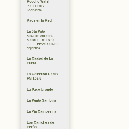
Rodolfo Walsh
Peronismo y
Socialismo
Kaos en la Red
La 5ta Pata
Situación Argentina.
Segundo Trimestre
2017 – BBVA Research
Argentina.
La Ciudad de La
Punta
La Colectiva Radio:
FM 102.5
La Paco Urondo
La Punta San Luis
La Via Campesina
Los Caniches de
Perón