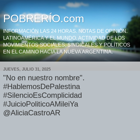
POBRERÍO.com
INFORMACIÓN LAS 24 HORAS. NOTAS DE OPINIÓN.
LATINOAMÉRICA Y EL MUNDO. ACTIVIDAD DE LOS
MOVIMIENTOS SOCIALES, SINDICALES Y POLÍTICOS
EN EL CAMINO HACIA LA NUEVA ARGENTINA.
JUEVES, JULIO 31, 2025
"No en nuestro nombre".
#HablemosDePalestina
#SilencioEsComplicidad
#JuicioPoliticoAMileiYa
@AliciaCastroAR