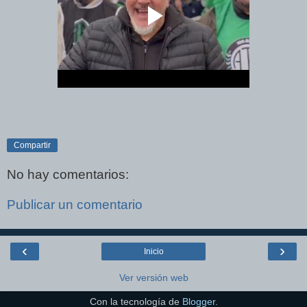
Compartir
No hay comentarios:
Publicar un comentario
‹
›
Inicio
Ver versión web
Con la tecnología de
Blogger
.