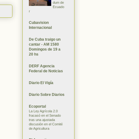
dum de
Ecuado
r
Cubavision
Internacional
De Cuba traigo un
cantar - AM 1580
Domingos de 19 a
20 hs
DERF Agencia
Federal de Noticias
Diario El Vigía
Diario Sobre Diarios
Ecoportal
La Ley Agrícola 2.0
fracasó en el Senado
tras una ajustada
discusión en el Comité
de Agricultura