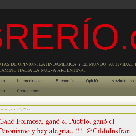
RERÍO.
OTAS DE OPINIÓN. LATINOAMÉRICA Y EL MUNDO. ACTIVIDAD 
 CAMINO HACIA LA NUEVA ARGENTINA.
ica
Internacionales
Economía
Opinión
Movimientos 
ica
Contactenos
martes, julio 01, 2025
Ganó Formosa, ganó el Pueblo, ganó el
Peronismo y hay alegría...!!!. @GildoInsfran