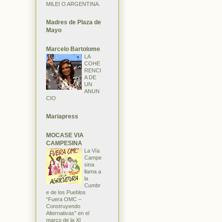
MILEI O ARGENTINA.
Madres de Plaza de
Mayo
Marcelo Bartolome
LA
COHE
RENCI
A DE
UN
ANUN
CIO
Mariapress
MOCASE VIA
CAMPESINA
La Vía
Campe
sina
llama a
la
Cumbr
e de los Pueblos
“Fuera OMC –
Construyendo
Alternativas” en el
marco de la XI