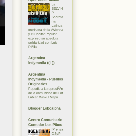
La
SELVIH
P,
Secreta
ría
Latinoa
mericana de la Vivienda
y el Habitat Popular,
expresó su absoluta
solidaridad con Luis
D'Elía
Argentina
Indymedia (( i ))
Argentina
Indymedia - Pueblos
Originarios
Repudio a la represiÃ³n
de la comunidad del Lof
Lafken Winkul Mapu
Blogger Loboalpha
Centro Comunitario
Comedor Los Pibes
[Prensa
OSyP