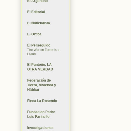
El Argentino
El Editorial
El Noticialista
El Ortiba
El Perseguido
The War on Terror is a
Fraud
El Punteño: LA
OTRA VERDAD
Federación de
Tierra, Vivienda y
Hábitat
Finca La Rosendo
Fundacion Padre
Luis Farinello
Investigaciones