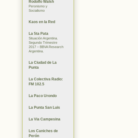
Rodolfo Walsh
Peronismo y
Socialismo
Kaos en la Red
La 5ta Pata
Situación Argentina.
Segundo Trimestre
2017 – BBVA Research
Argentina.
La Ciudad de La
Punta
La Colectiva Radio:
FM 102.5
La Paco Urondo
La Punta San Luis
La Via Campesina
Los Caniches de
Perón