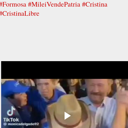
#Formosa #MileiVendePatria #Cristina
#CristinaLibre