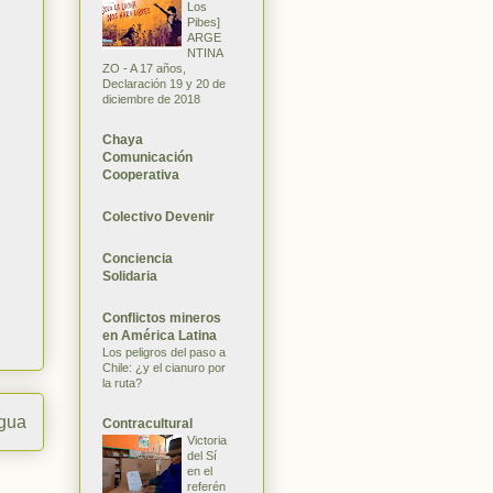
Los
Pibes]
ARGE
NTINA
ZO - A 17 años,
Declaración 19 y 20 de
diciembre de 2018
Chaya
Comunicación
Cooperativa
Colectivo Devenir
Conciencia
Solidaria
Conflictos mineros
en América Latina
Los peligros del paso a
Chile: ¿y el cianuro por
la ruta?
igua
Contracultural
Victoria
del Sí
en el
referén