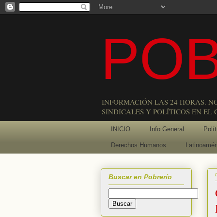
POB
INFORMACIÓN LAS 24 HORAS. N
SINDICALES Y POLÍTICOS EN EL
INICIO
Info General
Polít
Derechos Humanos
Latinoamér
Buscar en Pobrerío