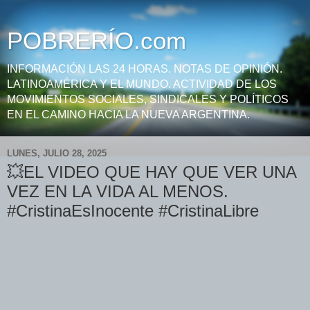
POBRERÍO.com
INFORMACIÓN LAS 24 HORAS. NOTAS DE OPINIÓN.
LATINOAMÉRICA Y EL MUNDO. ACTIVIDAD DE LOS
MOVIMIENTOS SOCIALES, SINDICALES Y POLÍTICOS
EN EL CAMINO HACIA LA NUEVA ARGENTINA.
LUNES, JULIO 28, 2025
💥EL VIDEO QUE HAY QUE VER UNA
VEZ EN LA VIDA AL MENOS.
#CristinaEsInocente #CristinaLibre